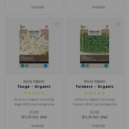
Alfalfa, Linzen, Fenegriek en Gele
bevat Rode Daikon, Japanse
Mosterd. De jonge scheuten
radijs, Rucola, Broccoli en
Vergelijk
Vergelijk
zitten boordevol vitaminen en
Fenegriek. De jonge scheuten
mineralen en zijn een gezonde en
zijn boordevol vitaminen en
smaakvolle toevoe
mineralen en vormen een gezo
Buzzy Organic
Buzzy Organic
Taugé - Organic
Tuinkers - Organic
Sprouting
Sprouting
De Buzzy Organic Sprouting
De Buzzy Organic Sprouting
Taugé (BIO) zijn biologische
Tuinkers (BIO) zijn biologische
mungboon kiemen met een
tuinkers kiemen met een frisse,
€2,80
€2,80
frisse, knapperige smaak. Deze
pittige smaak. Deze populaire
(
€3,39
Incl. btw)
(
€3,39
Incl. btw)
spruitgroente is veelzijdig en
spruitgroente is zowel geschikt
heerlijk in roerbakgerechten,
voor de kiemspruit als de jonge
Vergelijk
Vergelijk
salades en soepen. Voor
blaadjes en ideaal in salades, bij