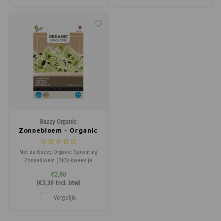
consumptie even in heet water
gerookte zalm, visgerechten of
dompelen of wokken.
als
Buzzy Organic
Zonnebloem - Organic
Sprouting
Met de Buzzy Organic Sprouting
Zonnebloem (BIO) kweek je
eenvoudig biologische
€2,80
zonnebloem kiemen met een
(
€3,39
Incl. btw)
heerlijke nootachtige smaak,
vergelijkbaar met verse
Vergelijk
zonnebloempitten. Deze
spruitgroente groeit snel en
makkelijk met alleen water, ideaal