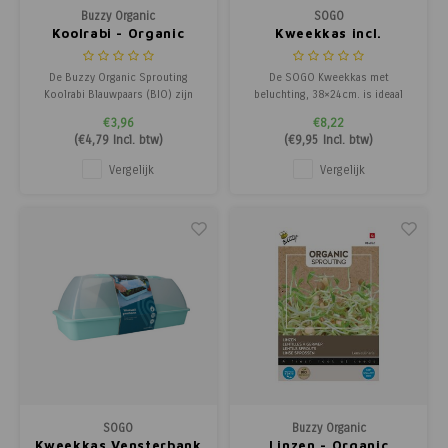
Buzzy Organic
SOGO
Koolrabi - Organic
Kweekkas incl.
Sprouting
Beluchting
De Buzzy Organic Sprouting
De SOGO Kweekkas met
Koolrabi Blauwpaars (BIO) zijn
beluchting, 38×24cm. is ideaal
biologische koolrabi kiemen die
voor het voorzaaien, stekken en
€3,96
€8,22
uitgroeien tot prachtige diep
opkweken van jonge planten
(
€4,79
Incl. btw)
(
€9,95
Incl. btw)
paarse spruiten. Ze hebben een
binnenshuis. Dankzij de stevige
milde, zoete, kool- en
kunststof uitvoering en de
Vergelijk
Vergelijk
nootachtige smaak en passen als
transparante kweekkap creëer je
garnering bij bijna elk gerecht.
eenvoudig de perfecte
omstandigheden voor een
succesv
SOGO
Buzzy Organic
Kweekkas Vensterbank
Linzen - Organic