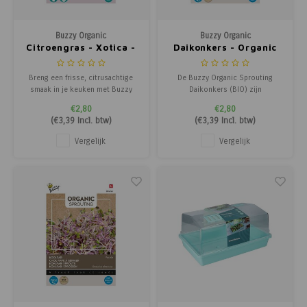
Poortg
Buzzy Organic
Buzzy Organic
Birth A
Citroengras - Xotica -
Daikonkers - Organic
Exotische Groenten
Sprouting
Birth 
Breng een frisse, citrusachtige
De Buzzy Organic Sprouting
smaak in je keuken met Buzzy
Daikonkers (BIO) zijn
Xotica Citroengras. Deze
biologische radijs kiemen met
APS
€2,80
€2,80
populaire Aziatische keukenplant
een frisse, pittige rettich-smaak.
(
€3,39
Incl. btw)
(
€3,39
Incl. btw)
is perfect voor het kweken in
Deze spruitgroente is rijk aan
potten en voegt een unieke
vitaminen A, B1, B2, C en
Vergelijk
Vergelijk
smaak toe aan al je gerechten.
mineralen en is ideaal als
smaakvolle toevoeging aan
diverse gerechten.