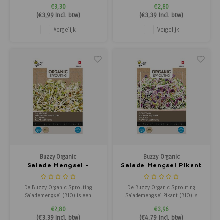
biologische radijs kiemen met
rucola kiemen met een heerlijke
€3,30
€2,80
een kruidige, lichte smaak. Deze
nootachtige smaak en een
(
€3,99
Incl. btw)
(
€3,39
Incl. btw)
spruitgroente is ideaal als
subtiele peperige toets. Deze
toevoeging bij salades,
jonge blaadjes zijn perfect voor
Vergelijk
Vergelijk
sandwiches, eiergerechten of als
salades, broodjes, dips,
garnering voor diverse gerechten.
pastagerechten, vlees of vis, en
voegen een pitti
Buzzy Organic
Buzzy Organic
Salade Mengsel -
Salade Mengsel Pikant
Organic Sprouting
- Organic Sprouting
De Buzzy Organic Sprouting
De Buzzy Organic Sprouting
Salademengsel (BIO) is een
Salademengsel Pikant (BIO) is
biologische mix van kiemen
een biologische kiemenmix met
€2,80
€3,96
bestaande uit Taugé, mungbonen,
een pittige smaak. Deze mix
(
€3,39
Incl. btw)
(
€4,79
Incl. btw)