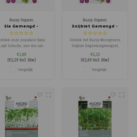
Buzzy Organic
Buzzy Organic
Sla Gemengd -
Snijbiet Gemengd -
Microgreens
Microgreens
ntdek onze populaire Baby
Ontdek het Buzzy Microgreens
Leaf Selectie, een mix van
Snijbiet Regenboogmengsel,
erschillende bladkleuren en
een kleurrijk mengsel met
€1,89
€2,22
ormen. Bij het oogsten snijd
diverse bladkleuren en
(
€2,29
Incl. btw)
(
€2,69
Incl. btw)
je de bladeren boven het
texturen. Het is oogstbaar na
oeipunt af, zodat je vaak nog
ca. 4 weken als babyleaf. Bij
Vergelijk
Vergelijk
n tweede oogst kunt krijgen.
het oogsten snijd je de
Ideaal voor salades,
bladeren boven het groeipunt
andwiches of als garnering.
af, zodat je vaak nog een
tweede oogs