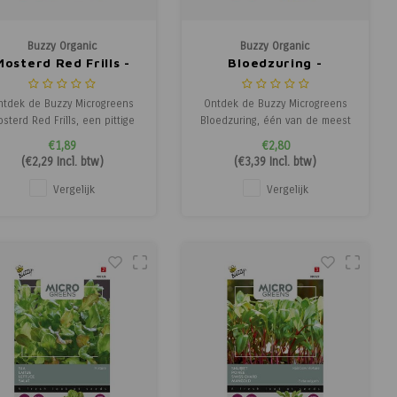
Buzzy Organic
Buzzy Organic
Mosterd Red Frills -
Bloedzuring -
Microgreens
Microgreens
ntdek de Buzzy Microgreens
Ontdek de Buzzy Microgreens
sterd Red Frills, een pittige
Bloedzuring, één van de meest
n smaakvolle microgreen die
opvallende micro leaves door
€1,89
€2,80
efs en thuiskoks inspireert.
het lichtgroene blad met
(
€2,29
Incl. btw)
(
€3,39
Incl. btw)
De microgreens zijn al na
bloedrode bladnerven. De
ngeveer 1 week oogstbaar,
lichtzure smaak past
Vergelijk
Vergelijk
erwijl de babyleaves na ca. 4
uitstekend bij ei-, kaas- en
eken klaar zijn voor gebruik
visgerechten. Deze microgreen
in salades, op pasta
is oogstbaar na ca. 3 weken en
brengt