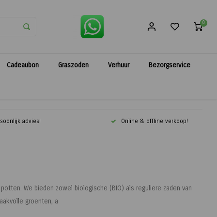
0
Cadeaubon
Graszoden
Verhuur
Bezorgservice
soonlijk advies!
Online & offline verkoop!
 potten. We bieden zowel biologische (BIO) als reguliere zaden van
aakvolle groenten, a