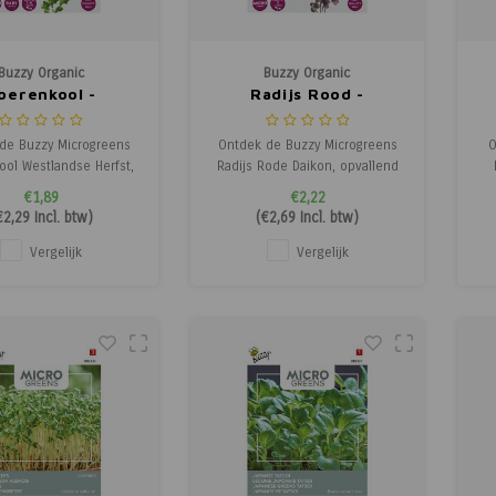
Buzzy Organic
Buzzy Organic
oerenkool -
Radijs Rood -
icrogreens
Microgreens
de Buzzy Microgreens
Ontdek de Buzzy Microgreens
O
ol Westlandse Herfst,
Radijs Rode Daikon, opvallend
endsnelle microgreen
mooie micro leaves met een
v
€1,89
€2,22
a 1 week oogstbaar is.
fris-pittige smaak. Deze
v
€2,29
Incl. btw)
(
€2,69
Incl. btw)
termalse blad van de
microgreens zijn al na ca. 1
 leaf is ideaal voor
week oogstbaar en voegen
gr
Vergelijk
Vergelijk
thies, salades en
kleur, smaak en textuur toe
ee
 gerechten. Met fraai
aan salades of warme oosterse
roesd blad en een
gerechten.
s
itmuntende sm