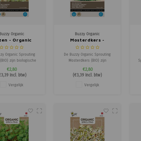
Buzzy Organic
Buzzy Organic
zen - Organic
Mosterdkers -
Sprouting
Organic Sprouting
zy Organic Sprouting
De Buzzy Organic Sprouting
(BIO) zijn biologische
Mosterdkers (BIO) zijn
S
kiemen met een zoete
biologische mosterd kiemen
€2,80
€2,80
pperige smaak. Deze
met een uitgesproken, pittige
k
€3,39
Incl. btw)
(
€3,39
Incl. btw)
oente is veelzijdig en
smaak. Deze spruitgroente is
k in salades, soepen,
ideaal als broodbeleg bij kaas,
Vergelijk
Vergelijk
ngs of als toevoeging
beenham of leverworst, als
m
wel zoete als hartige
smaakmaker in aardappelpuree,
en. Voor gebruik even
mosterdsoep, of door
mayonaise