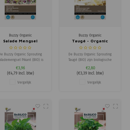
Buzzy Organic
Buzzy Organic
Salade Mengsel
Taugé - Organic
Pikant - Organic
Sprouting
Sprouting
De Buzzy Organic Sprouting
De Buzzy Organic Sprouting
alademengsel Pikant (BIO) is
Taugé (BIO) zijn biologische
een biologische kiemenmix
mungboon kiemen met een
€3,96
€2,80
et een pittige smaak. Deze
frisse, knapperige smaak. Deze
(
€4,79
Incl. btw)
(
€3,39
Incl. btw)
mix bevat Rode Daikon,
spruitgroente is veelzijdig en
panse radijs, Rucola, Broccoli
heerlijk in roerbakgerechten,
Vergelijk
Vergelijk
en Fenegriek. De jonge
salades en soepen. Voor
scheuten zijn boordevol
consumptie even in heet water
vitaminen en mineralen en
dompelen of wokken.
vormen een gezo