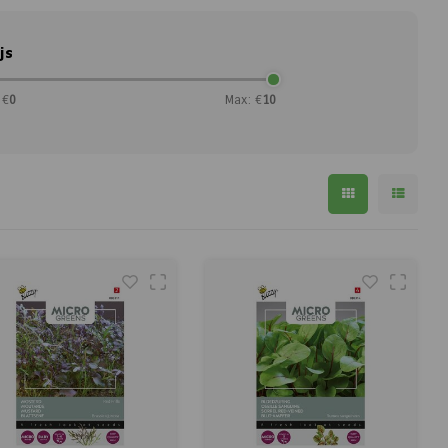
js
 €
0
Max: €
10