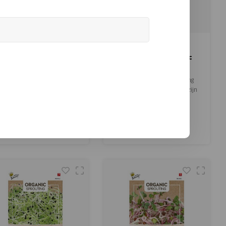
Buzzy Organic
Buzzy Organic
aikonkers - Organic
Koolrabi - Organic
Sprouting
Sprouting
De Buzzy Organic Sprouting
De Buzzy Organic Sprouting
Daikonkers (BIO) zijn
Koolrabi Blauwpaars (BIO) zijn
iologische radijs kiemen met
biologische koolrabi kiemen
€2,80
€3,96
een frisse, pittige rettich-
die uitgroeien tot prachtige
(
€3,39
Incl. btw)
(
€4,79
Incl. btw)
maak. Deze spruitgroente is
diep paarse spruiten. Ze
ijk aan vitaminen A, B1, B2, C
hebben een milde, zoete,
Vergelijk
Vergelijk
n mineralen en is ideaal als
kool- en nootachtige smaak en
smaakvolle toevoeging aan
passen als garnering bij bijna
diverse gerechten.
elk gerecht.