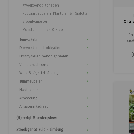
Kweekbenodigdheden
Pootaardappelen, Plantuien & -Sjalotten
Citr
Groenbemester
M
Moestuinplantjes & Bloemen
Ont
Tuinvogels
micro
citr
Diervoeders - Hobbydieren
favori
(
Hobbydieren benodigdheden
microg
ongeve
Vrijetijdsschoeisel
een f
Werk & Vrijetijdskleding
ideaal o
desser
Tuinmeubelen
ac
Houtpellets
Afrastering
Afrasteringsdraad
(H)eerlijk Boerderijvlees
Streekgenot Zuid - Limburg