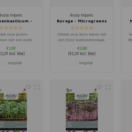
Buzzy Organic
Buzzy Organic
oenbasilicum -
Borage - Microgreens
icrogreens
dek onze groene
Ontdek onze micro leaves met
O
green met een zoete
een frisse komkommersmaak,
Mo
us smaak, een echte
een favoriet bij chefs en
e
€1,89
€2,80
et onder chefs. Deze
hobbykoks. Deze microgreen is
ch
€2,29
Incl. btw)
(
€3,39
Incl. btw)
reen is oogstbaar na
oogstbaar na ongeveer 2
er 2 weken en biedt
weken en geeft een frisse
o
Vergelijk
Vergelijk
risse smaakervaring,
smaakboost aan visgerechten,
t
m te serveren bij zoete
sandwiches en salades.
w
ts of als verrassend
cent in cocktails.