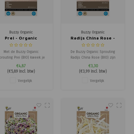
Buzzy Organic
Buzzy Organic
Prei - Organic
Radijs China Rose -
Sprouting
Organic Sprouting
Met de Buzzy Organic
De Buzzy Organic Sprouting
prouting Prei (BIO) kweek je
Radijs China Rose (BIO) zijn
eenvoudig biologische prei
biologische radijs kiemen met
€4,87
€3,30
iemen met een frisse, licht
een kruidige, lichte smaak.
(
€5,89
Incl. btw)
(
€3,99
Incl. btw)
pittige preismaak. Deze
Deze spruitgroente is ideaal
spruitgroente is snel en
als toevoeging bij salades,
Vergelijk
Vergelijk
akkelijk op te kweken met
sandwiches, eiergerechten of
alleen water, zonder aarde.
als garnering voor diverse
Ideaal voor gebruik in de
gerechten.
keuken én geschikt