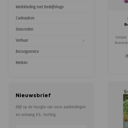
Werkkleding met Bedrijfslogo
Cadeaubon
B
Graszoden
M
Ontdek 
Verhuur
Boerenko
een raz
Bezorgservice
die al n
(
Het bo
Merken
baby
smoo
gezonde
gek
u
Nieuwsbrief
Blijf op de hoogte van onze aanbiedingen
en ontvang €5,- korting.