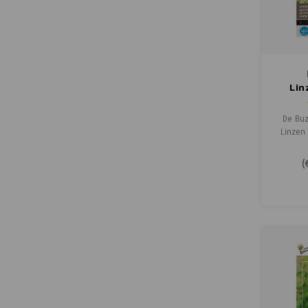
Lin
De Buz
Linzen 
linzen 
en kna
(
spruitgr
heerlij
dressi
aan zo
gerecht