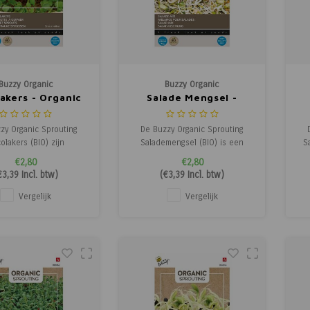
Buzzy Organic
Buzzy Organic
akers - Organic
Salade Mengsel -
Sprouting
Organic Sprouting
zy Organic Sprouting
De Buzzy Organic Sprouting
olakers (BIO) zijn
Salademengsel (BIO) is een
S
che rucola kiemen met
biologische mix van kiemen
€2,80
€2,80
eerlijke nootachtige
bestaande uit Taugé,
m
€3,39
Incl. btw)
(
€3,39
Incl. btw)
k en een subtiele
mungbonen, Alfalfa, Linzen,
ge toets. Deze jonge
Fenegriek en Gele Mosterd. De
Ja
Vergelijk
Vergelijk
es zijn perfect voor
jonge scheuten zitten
es, broodjes, dips,
boordevol vitaminen en
rechten, vlees of vis,
mineralen en zijn een gezonde
 voegen een pitti
en smaakvolle toevoe