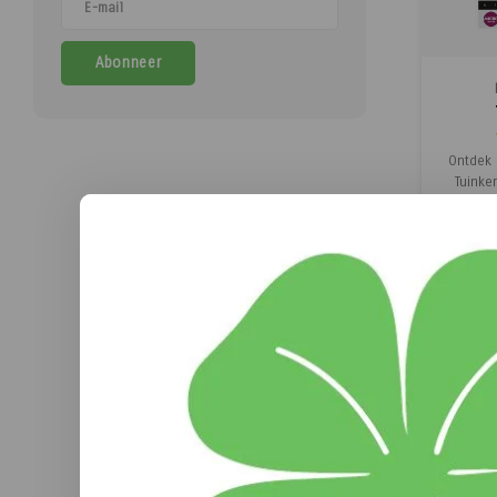
Abonneer
M
Ontdek 
Tuinke
bekende
micro le
(
dagen. 
op een b
is ook
smooth
snel e