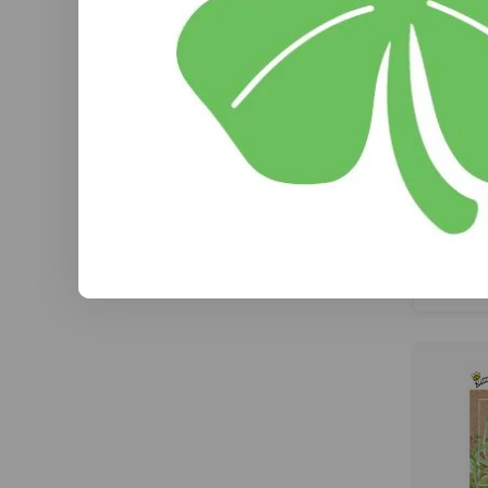
Alf
De Buz
Alfalfa
luzerne 
milde s
(
spruit
garneri
salades
voedz
w