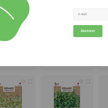
Buzzy Organic
Buzzy Organic
alfa - Organic
Broccolikers -
D
Abonneer
Sprouting
Organic Sprouting
zy Organic Sprouting
De Buzzy Organic Sprouting
 (BIO) zijn biologische
Broccolikers (BIO) zijn
kiemen met een frisse,
biologische broccoli kiemen
b
€2,80
€3,96
maak. Deze populaire
met een milde smaak en een
€3,39
Incl. btw)
(
€4,79
Incl. btw)
groente is ideaal als
knapperige bite. Deze
s
ng bij vlees of vis, in
spruitgroente is rijk aan
r
Vergelijk
Vergelijk
, op sandwiches of als
vitaminen, antioxidanten en
e
ame toevoeging aan
voedingsstoffen en wordt vaak
arme gerechten.
gezien als een beschermer van
hart en bloed