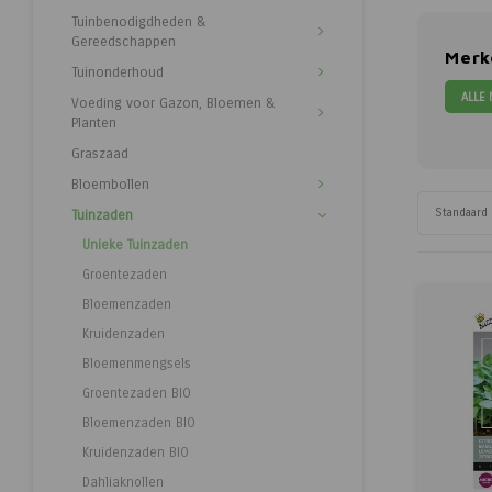
Tuinbenodigdheden &
Gereedschappen
Merk
Tuinonderhoud
ALLE
Voeding voor Gazon, Bloemen &
Planten
Graszaad
Bloembollen
Standaard
Tuinzaden
Unieke Tuinzaden
Groentezaden
Bloemenzaden
Kruidenzaden
Bloemenmengsels
Groentezaden BIO
Bloemenzaden BIO
Kruidenzaden BIO
Dahliaknollen