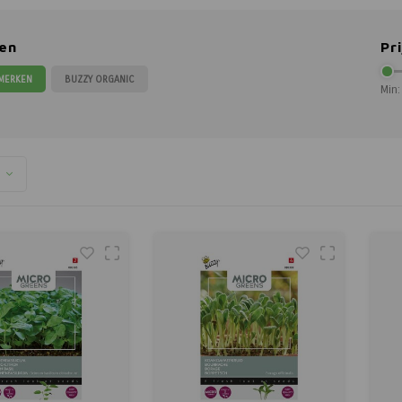
en
Pri
 MERKEN
BUZZY ORGANIC
Min: