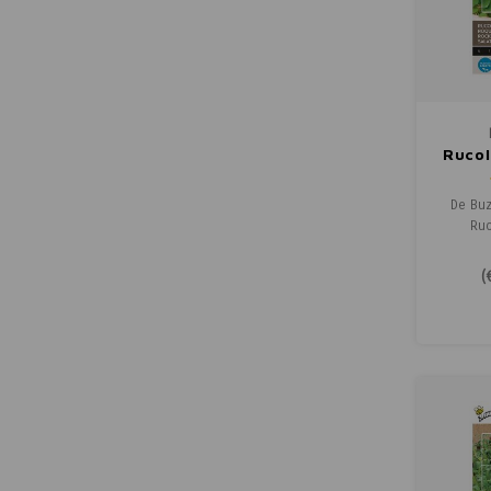
Rucol
De Buz
Ruc
biologis
een h
(
smaa
peperi
blaadj
salad
pastage
en