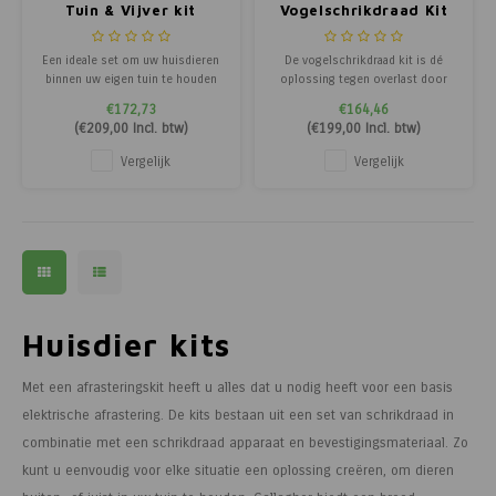
Tuin & Vijver kit
Vogelschrikdraad Kit
Een ideale set om uw huisdieren
De vogelschrikdraad kit is dé
binnen uw eigen tuin te houden
oplossing tegen overlast door
of juist om huisdieren van buren
vogels. Met schrikdraad,
€172,73
€164,46
te weren uit uw tuin. De S6 is een
isolatoren, 230V
(
€209,00
Incl. btw)
(
€199,00
Incl. btw)
compact maar krachtig
schrikdraadapparaat en
schrikdraadapparaat met
toebehoren voor 15m.
Vergelijk
Vergelijk
ingebouwde Lithium accu en
elektrische afrastering op gevels,
Zonnepaneel. De
dakranden of andere plekken waar
afrasteringspalen hebben een
vogels overlast veroorzaken.
hoogte
Eenvoudig ui
Huisdier kits
Met een afrasteringskit heeft u alles dat u nodig heeft voor een basis
elektrische afrastering. De kits bestaan uit een set van schrikdraad in
combinatie met een schrikdraad apparaat en bevestigingsmateriaal. Zo
kunt u eenvoudig voor elke situatie een oplossing creëren, om dieren