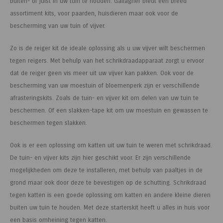
buiten- of juist in uw tuin te houden. Gallagher biedt een breed
assortiment kits, voor paarden, huisdieren maar ook voor de
bescherming van uw tuin of vijver.
Zo is de reiger kit de ideale oplossing als u uw vijver wilt beschermen
tegen reigers. Met behulp van het schrikdraadapparaat zorgt u ervoor
dat de reiger geen vis meer uit uw vijver kan pakken. Ook voor de
bescherming van uw moestuin of bloemenperk zijn er verschillende
afrasteringskits. Zoals de tuin- en vijver kit om delen van uw tuin te
beschermen. Of een slakken-tape kit om uw moestuin en gewassen te
beschermen tegen slakken.
Ook is er een oplossing om katten uit uw tuin te weren met schrikdraad.
De tuin- en vijver kits zijn hier geschikt voor. Er zijn verschillende
mogelijkheden om deze te installeren, met behulp van paaltjes in de
grond maar ook door deze te bevestigen op de schutting. Schrikdraad
tegen katten is een goede oplossing om katten en andere kleine dieren
buiten uw tuin te houden. Met deze starterskit heeft u alles in huis voor
een basis omheining tegen katten.