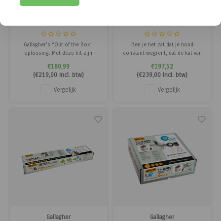
Gallagher
Gallagher
Slakkentape
Solar kit voor
huisdieren
Gallagher's “Out of the Box”
Ben je het zat dat je hond
oplossing: Met deze kit zijn
constant wegrent, dat de kat van
slakken in uw groentetuin
de buren poept in de zandbak van
€180,99
€197,52
verleden tijd. De tape is snel en
je kinderen of de reiger die je
(
€219,00
Incl. btw)
(
€239,00
Incl. btw)
eenvoudig te installeren.
waardevolle vissen uit de vijver
opeet? Of wilt u uw huisdieren
Vergelijk
Vergelijk
binnen de grenzen houden op de
camping? Dan is de tuin en
huisdier
Gallagher
Gallagher