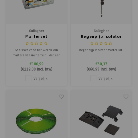
Gallagher
Gallagher
Marterset
Regenpijp isolator
Marter Kit
Basisset voor het weren van
Regenpijp isolator Marter Kit.
marters van uw terrein. Met een
goede elektrische afrastering
€180,99
€50,37
verkleint u de kans dat de marter
(
€219,00
Incl. btw)
(
€60,95
Incl. btw)
schade aanricht aan uw woning of
aan andere eigendommen. Deze
Vergelijk
Vergelijk
set bevat isolatoren die om de
regenpijp geïnstalleerd kunnen
worden.