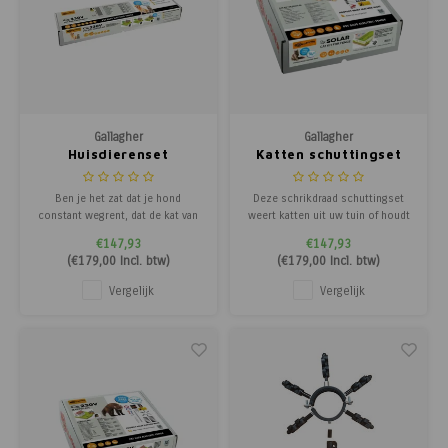
Poortg
Birth A
Birth 
Gallagher
Gallagher
Huisdierenset
Katten schuttingset
APS
Ben je het zat dat je hond
Deze schrikdraad schuttingset
constant wegrent, dat de kat van
weert katten uit uw tuin of houdt
de buren poept in de zandbak van
uw eigen kat in uw tuin. Bevat alle
€147,93
€147,93
je kinderen of de reiger die je
onderdelen om zelf eenvoudig
(
€179,00
Incl. btw)
(
€179,00
Incl. btw)
waardevolle vissen uit de vijver
tot 50m. afrastering op uw
opeet? Dan is de complete
schutting te realiseren. Het
Vergelijk
Vergelijk
Gallagher honden en katten tuin
schrikdraadapparaat werkt op
kit met het M35
zonne-energie. Dit maakt de
schrikdraadapparaat dé
installatie e