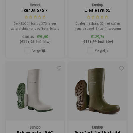
Herock
Dunlop
Icarus S7S -
Lieslaars S5
Veiligheidslaars
De HEROCK Icarus S7S is een
Dunlop lieslaars S5 met stalen
waterdichte hoge veiligheidslaars
neus en zool, Snug-fit pasvorm
in volnerf leder met composiet
en slijtage-indicator. Ideaal voor
€95,00
€129,74
€103,30
neus, metaalvrije tussenzool en
natte werkomstandigheden.
(
€114,95
Incl. btw)
(
€156,99
Incl. btw)
ergonomisch comfort voetbed
voor veeleisende
Vergelijk
Vergelijk
werkomstandigheden.
Dunlop
Dunlop
Pricemaster PVC
Purofort Multigrip S4