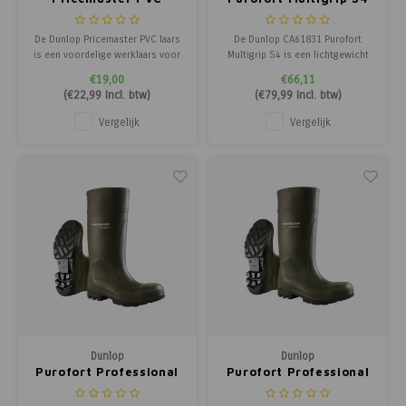
De Dunlop Pricemaster PVC laars
De Dunlop CA61831 Purofort
is een voordelige werklaars voor
Multigrip S4 is een lichtgewicht
tijdelijk en licht werk, eenvoudig
veiligheidslaars met stalen neus,
€19,00
€66,11
te reinigen en chemisch
SRC antislipzool en koude-
(
€22,99
Incl. btw)
(
€79,99
Incl. btw)
resistent.
isolatie.
Vergelijk
Vergelijk
Dunlop
Dunlop
Purofort Professional
Purofort Professional
- Onbeveiligd
S5