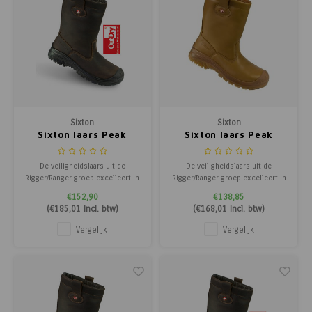
Sixton
Sixton
Sixton laars Peak
Sixton laars Peak
Montana - Airplus 3D
Montana - Gevoerd
outdry bruin
beige
De veiligheidslaars uit de
De veiligheidslaars uit de
Rigger/Ranger groep excelleert in
Rigger/Ranger groep excelleert in
pasvorm, flexibiliteit,
pasvorm, flexibiliteit,
€152,90
€138,85
materiaalkeuze, uitstraling en is
materiaalkeuze, uitstraling en is
(
€185,01
Incl. btw)
(
€168,01
Incl. btw)
lichtgewicht. Dit schoeisel
lichtgewicht. Dit schoeisel
voldoet ruimschoots aan de
voldoet ruimschoots aan de
Vergelijk
Vergelijk
veiligheids- en kwaliteitseisen en
veiligheids- en kwaliteitseisen en
is geschikt voor intensief
is geschikt voor intensief
gebruik.
gebruik.