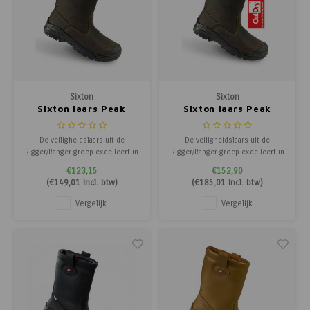
Sixton
Sixton
Sixton laars Peak
Sixton laars Peak
Montana - Gevoerd
Montana - Gevoerd
bruin
outdry bruin
De veiligheidslaars uit de
De veiligheidslaars uit de
Rigger/Ranger groep excelleert in
Rigger/Ranger groep excelleert in
pasvorm, flexibiliteit,
pasvorm, flexibiliteit,
€123,15
€152,90
materiaalkeuze, uitstraling en is
materiaalkeuze, uitstraling en is
(
€149,01
Incl. btw)
(
€185,01
Incl. btw)
lichtgewicht. Dit schoeisel
lichtgewicht. Dit schoeisel
voldoet ruimschoots aan de
voldoet ruimschoots aan de
Vergelijk
Vergelijk
veiligheids- en kwaliteitseisen en
veiligheids- en kwaliteitseisen en
is geschikt voor intensief
is geschikt voor intensief
gebruik.
gebruik. Extra O