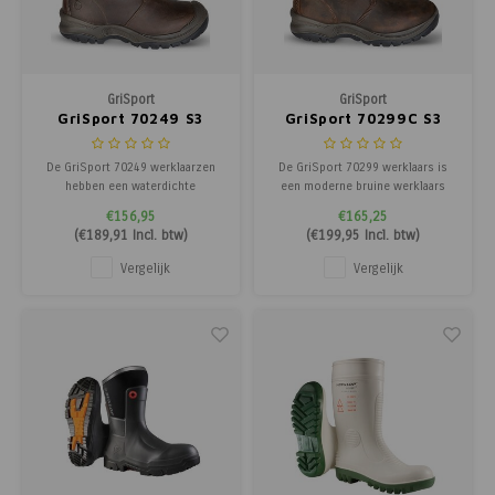
GriSport
GriSport
GriSport 70249 S3
GriSport 70299C S3
De GriSport 70249 werklaarzen
De GriSport 70299 werklaars is
hebben een waterdichte
een moderne bruine werklaars
sympatex voering, deze houdt uw
zonder overneus. Daarnaast
€156,95
€165,25
voeten droog bij natte
beschikt de GriSport laars over
(
€189,91
Incl. btw)
(
€199,95
Incl. btw)
werkomstandigheden. De
een waterdichte Sympathex
GriSport 70249 werklaarzen zijn
voering. Het zorgt ervoor dat
Vergelijk
Vergelijk
S3 gescertificeerd. Deze GriSport
zweet wordt afgevoerd en dat
werklaarzen hebben een PU/Nitril
vocht van buitenaf wordt
loopzool met een kevlar t
tegengehouden. U heeft dus