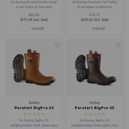
De Dunlop Purofort Professional
De Dunlop Purofort+ Full Safety
is een lichte en duurzame
S5 werklaars combineert
onbeveiligde werklaars met
maximale veiligheid met
€62,80
€74,71
schokabsorptie en isolatie tot
uitzonderlijk draagcomfort.
(
€75,99
Incl. btw)
(
€90,40
Incl. btw)
-20°C, ideaal voor natte
Dankzij de stalen neus & zool,
werkomstandigheden.
uitstekende antislip grip &
Vergelijk
Vergelijk
thermische isolatie tot -20°C is
deze laars ideaal voor zware &
natte werkomstandigheden
Dunlop
Dunlop
Purofort RigPro S5
Purofort RigPro S5
De Dunlop RigPro S5
De Dunlop RigPro S5
veiligheidslaars biedt stalen neus
veiligheidslaars biedt stalen neus