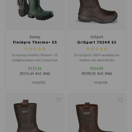
Dunlop
GriSport
Fieldpro Thermo+ S5
GriSport 70249 S3
De Dunlop FieldPro Thermo+ S5
De GriSport 70249 werklaarzen
veiligheidslaars met composiet
hebben een waterdichte
neus en zool biedt maximale
sympatex voering, deze houdt uw
€127,64
€156,95
bescherming, uitstekende grip en
voeten droog bij natte
(
€154,44
Incl. btw)
(
€189,91
Incl. btw)
isolatie tot -60°C en is
werkomstandigheden. De
verkrijgbaar in twee kleuren.
Grisport 70249 werklaarzen zijn
Vergelijk
Vergelijk
S3 gescertificeerd. Deze GriSport
werklaarzen hebben een PU/Nitril
loopzool met een kevlar t