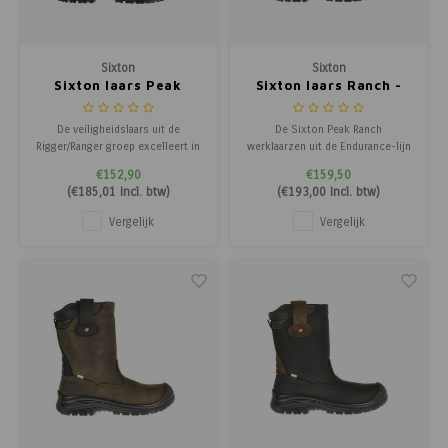
Sixton
Sixton
Sixton laars Peak
Sixton laars Ranch -
Montana - Outdry
Waterdicht & gevoerd
gevoerd zwart
bruin
De veiligheidslaars uit de
De Sixton Peak Ranch
Rigger/Ranger groep excelleert in
werklaarzen uit de Endurance-lijn
pasvorm, flexibiliteit,
hebben een S3 WR SRC
€152,90
€159,50
materiaalkeuze, uitstraling en is
veiligheidsnormering. Deze
(
€185,01
Incl. btw)
(
€193,00
Incl. btw)
lichtgewicht. Dit schoeisel
werklaarzen hebben een
voldoet ruimschoots aan de
veiligheidsneus van composiet
Vergelijk
Vergelijk
veiligheids- en kwaliteitseisen en
en een gevet nubuck lederen
is geschikt voor intensief
upper. Deze upper is van
gebruik. Extra OutD
opgeruwd leder dat zacht
aanvoelt, sterk, adem