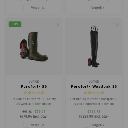
slijtage-indicatoren voor
constructie en infra.
professioneel gebruik.
Vergelijk
Vergelijk
-30%
Dunlop
Dunlop
Purofort+ S5
Purofort+ Waadpak S5
De Dunlop Purofort+ Full Safety
Het Dunlop Purofort+ Waadpak S5
S5 werklaars combineert
is een lichtgewicht, ademend
maximale veiligheid met
waadpak met stalen neus, stalen
€66,07
€272,72
€93,84
uitzonderlijk draagcomfort.
zool en antislipzool voor veilig
(
€79,94
Incl. btw)
(
€329,99
Incl. btw)
Dankzij de stalen neus & zool,
werken in natte omstandigheden.
uitstekende antislip grip &
Vergelijk
Vergelijk