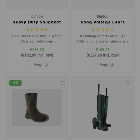
Dunlop
Dunlop
Heavy Duty Snugboot
Hoog Voltage Laars
S5
De Dunlop Heavy Duty Snugboot
De Dunlop Acifort Safety High
S5 is een metaalvrije
Voltage SB is een veiligheidslaars
veiligheidslaars met composiet
met stalen neus en speciale
€151,23
€105,78
neus en tussenzool, all-terrain
hoogspanningsbescherming tot
(
€182,99
Incl. btw)
(
€127,99
Incl. btw)
SRC/SR antislipzool en
1000V AC / 1500V DC, voorzien
uitstekende isolatie tot -20°C
van een SRA-antislipzool.
Vergelijk
Vergelijk
voor maximale veiligheid en
comfort.
-8%