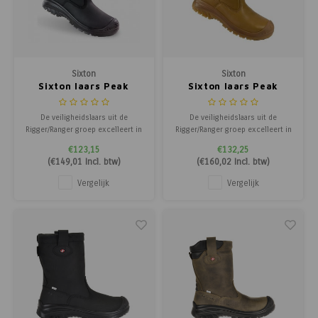
Sixton
Sixton
Sixton laars Peak
Sixton laars Peak
Montana - Gevoerd
Montana - Ongevoerd
zwart
beige
De veiligheidslaars uit de
De veiligheidslaars uit de
Rigger/Ranger groep excelleert in
Rigger/Ranger groep excelleert in
pasvorm, flexibiliteit,
pasvorm, flexibiliteit,
€123,15
€132,25
materiaalkeuze, uitstraling en is
materiaalkeuze, uitstraling en is
(
€149,01
Incl. btw)
(
€160,02
Incl. btw)
lichtgewicht. Dit schoeisel
lichtgewicht. Dit schoeisel
voldoet ruimschoots aan de
voldoet ruimschoots aan de
Vergelijk
Vergelijk
veiligheids- en kwaliteitseisen en
veiligheids- en kwaliteitseisen en
is geschikt voor intensief
is geschikt voor intensief
gebruik.
gebruik.