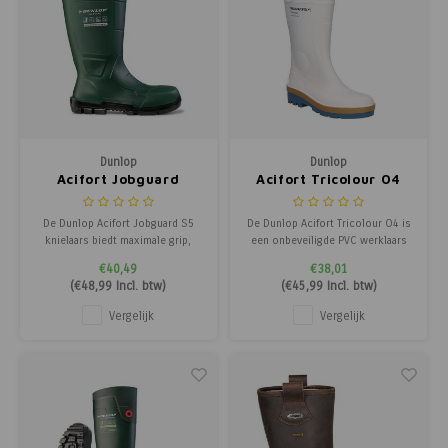
Poortg
Birth A
Birth 
APS
Dunlop
Dunlop
Acifort Jobguard
Acifort Tricolour O4
Knielaars S5
De Dunlop Acifort Jobguard S5
De Dunlop Acifort Tricolour O4 is
knielaars biedt maximale grip,
een onbeveiligde PVC werklaars
Sneaker-fit draagcomfort en
met antislipzool (SRA),
€40,49
€38,01
volledige S5-bescherming met
antistatische eigenschappen en
(
€48,99
Incl. btw)
(
€45,99
Incl. btw)
stalen neus en tussenzool.
hoge resistentie tegen oliën,
Waterdicht en verkrijgbaar in
vetten en chemicaliën.
Vergelijk
Vergelijk
zwart en groen.