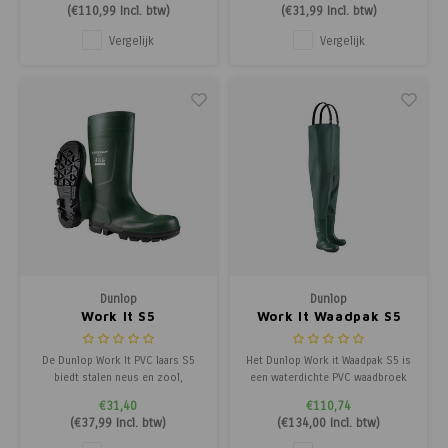
waterdicht PVC/polyester, perfect
SR-antislipzool en antistatische,
(
€110,99
Incl. btw)
(
€31,99
Incl. btw)
voor landbouw en natte
olie­bestendige eigenschappen.
buitenactiviteiten.
Vergelijk
Vergelijk
Dunlop
Dunlop
Work It S5
Work It Waadpak S5
De Dunlop Work It PVC laars S5
Het Dunlop Work it Waadpak S5 is
biedt stalen neus en zool,
een waterdichte PVC waadbroek
maximale antislip grip en
met stalen neus, stalen
€31,40
€110,74
comfortabele Snug-fit pasvorm
tussenzool en SRC antislipzool.
(
€37,99
Incl. btw)
(
€134,00
Incl. btw)
voor dagelijks werk.