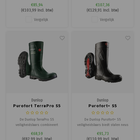
en zool, SRC antislipzool en
en zool, maximale grip, koude-
€85,94
€107,36
Snug-fit comfort voor zware
isolatie en Sneaker-fit comfort
(
€103,99
Incl. btw)
(
€129,91
Incl. btw)
industriële toepassingen.
voor zwaar professioneel
gebruik.
Vergelijk
Vergelijk
Dunlop
Dunlop
Purofort TerraPro S5
Purofort+ S5
De Dunlop TerraPro S5
De Dunlop Purofort+ S5
veiligheidslaars combineert
veiligheidslaars biedt stalen neus
Sneaker Fit comfort met stalen
en zool, SRC antislip, isolatie tot
€68,59
€91,73
neus en zool, antislip grip en
-20°C en extra stabiliteit voor
(
€82,99
Incl. btw)
(
€110,99
Incl. btw)