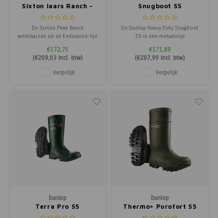
Sixton laars Ranch -
Snugboot S5
Waterdicht zwart
De Sixton Peak Ranch
De Dunlop Heavy Duty Snugboot
werklaarzen uit de Endurance-lijn
S5 is een metaalvrije
hebben een S3 WR SRC
veiligheidslaars met composiet
€172,75
€171,89
veiligheidsnormering. Deze
neus en zool, all-terrain
(
€209,03
Incl. btw)
(
€207,99
Incl. btw)
werklaarzen hebben een
antislipzool en koude-isolatie
veiligheidsneus van composiet
tot -20°C.
Vergelijk
Vergelijk
en een gevet nubuck lederen
upper. Deze upper is van
opgeruwd leder dat zacht
aanvoelt, sterk, adem
Dunlop
Dunlop
Terra Pro S5
Thermo+ Purofort S5