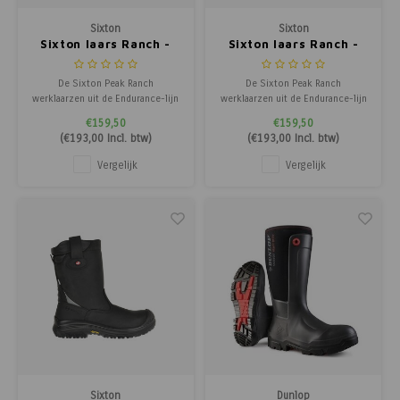
Sixton
Sixton
Sixton laars Ranch -
Sixton laars Ranch -
Waterdicht & gevoerd
Waterdicht bruin
bruin
De Sixton Peak Ranch
De Sixton Peak Ranch
werklaarzen uit de Endurance-lijn
werklaarzen uit de Endurance-lijn
hebben een S3 WR SRC
hebben een S3 WR SRC
€159,50
€159,50
veiligheidsnormering. Deze
veiligheidsnormering. Deze
(
€193,00
Incl. btw)
(
€193,00
Incl. btw)
werklaarzen hebben een
werklaarzen hebben een
veiligheidsneus van composiet
veiligheidsneus van composiet
Vergelijk
Vergelijk
en een gevet nubuck lederen
en een gevet nubuck lederen
upper. Deze upper is van
upper. Deze upper is van
opgeruwd leder dat zacht
opgeruwd leder dat zacht
aanvoelt, sterk, adem
aanvoelt, sterk, adem
Sixton
Dunlop