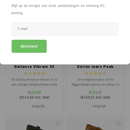
Blijf op de hoogte van onze aanbiedingen en ontvang €5,-
korting.
Abonneer
Dunlop
Sixton
Reliance Vibram S5
Sixton laars Peak
Montana - Airplus 3D
bruin
De Dunlop Reliance Vibram S5 is
De veiligheidslaars uit de
een stevige veiligheidslaars met
Rigger/Ranger groep excelleert in
stalen neus en tussenzool,
pasvorm, flexibiliteit,
€119,00
€123,15
Vibram® antislipzool en
materiaalkeuze, uitstraling en is
(
€143,99
Incl. btw)
(
€149,01
Incl. btw)
thermische isolatie.
lichtgewicht. Dit schoeisel
voldoet ruimschoots aan de
Vergelijk
Vergelijk
veiligheids- en kwaliteitseisen en
is geschikt voor intensief
gebruik.