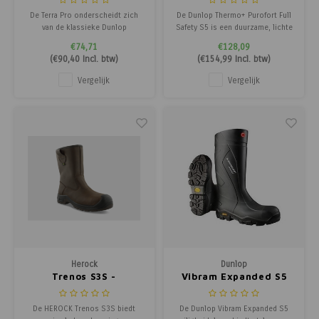
De Terra Pro onderscheidt zich
De Dunlop Thermo+ Purofort Full
van de klassieke Dunlop
Safety S5 is een duurzame, lichte
modellen door de innovatieve
en warme werklaars met stalen
€74,71
€128,09
sneakerfit. Deze zorgt ervoor dat
neus en middenzool. Thermisch
(
€90,40
Incl. btw)
(
€154,99
Incl. btw)
de laars perfect aansluit bij de
isolerend tot -50°C, antislip,
voet. Zowel de achterzijde als de
schokdempend en bestand tegen
Vergelijk
Vergelijk
wreef sluiten prima aan bij de
olie en chemicaliën.
voet en voorkomen dat de laars
slipt. E
Herock
Dunlop
Trenos S3S -
Vibram Expanded S5
Veiligheidslaars
De HEROCK Trenos S3S biedt
De Dunlop Vibram Expanded S5