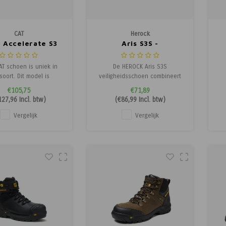
CAT
Herock
- Accelerate S3
Aris S3S -
Veiligheidsschoen
T schoen is uniek in
De HEROCK Aris S3S
 soort. Dit model is
veiligheidsschoen combineert
istant en voorzien van
maximale bescherming met
me
€105,75
€71,89
 certificering. Dit is
hoog draagcomfort. Perfect
ve
127,96
Incl. btw)
(
€86,99
Incl. btw)
engebracht in een
voor zware
d
ve non metallic schoen
werkomstandigheden.
bi
Vergelijk
Vergelijk
ertificering, composiet
anti penetratie kevlar
tussenzool.