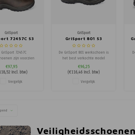
GriSport
GriSport
port 72457C S3
GriSport 801 S3
G
 GriSport 72457C
De GriSport 801 werkschoen is
D
hoenen zijn voorzien
het best verkochte model
an twee handige
onder de GriSport lage
ve
€97,95
€96,25
treklussen die het
werkschoenen. Deze 801 heeft
118,52
Incl. btw)
(
€116,46
Incl. btw)
akkelijk maken de
alles in huis wat u van een
b
heidsschoenen aan te
veiligheidsschoen mag
Vergelijk
Vergelijk
en. Deze 72457C van
verwachten. Zo is deze
ui
iSport heeft een
GriSport 801 voorzien van een
bare inlegzool. Deze
kruipneus en heeft hij een
ag
hoge enkellaars van
stalen tussenzool.
rt is voorzien van e
opend
Veiligheidsschoene