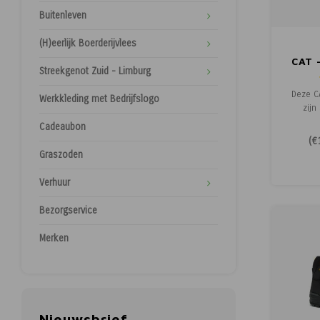
Buitenleven
(H)eerlijk Boerderijvlees
CAT 
Streekgenot Zuid - Limburg
Deze CA
Werkkleding met Bedrijfslogo
zijn
waterres
Cadeaubon
een ESD
(
€
sam
Graszoden
sportie
met S3 c
Verhuur
neus en 
Bezorgservice
Merken
Nieuwsbrief