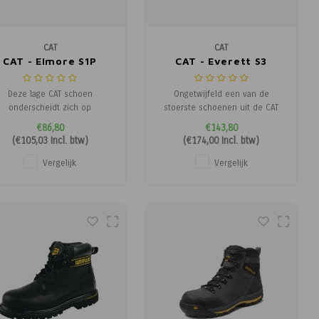
CAT
CAT
CAT - Elmore S1P
CAT - Everett S3
Deze lage CAT schoen
Ongetwijfeld een van de
onderscheidt zich op
stoerste schoenen uit de CAT
erdere vlakken van overige
collectie. Volledig waterproof
€86,80
€143,80
iligheidsschoenen. Naast dat
(3M Thinsulate lining), licht van
(
€105,03
Incl. btw)
(
€174,00
Incl. btw)
e schoen een hoog comfort
gewicht door de composiet
edt en er goed uitziet zijn er
beschermneus en kunststof
Vergelijk
Vergelijk
diverse pluspunten
tussenzool en toch
toegevoegd.
hittebestendig. De toegepaste
materialen zorgen voor warme
voeten