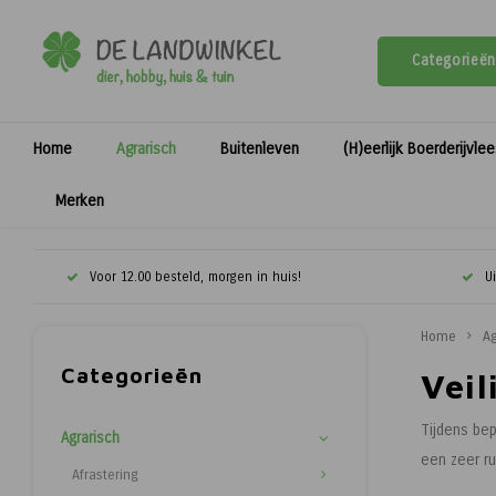
Categorieën
Home
Agrarisch
Buitenleven
(H)eerlijk Boerderijvle
Merken
Voor 12.00 besteld, morgen in huis!
U
Home
Ag
Categorieën
Vei
Tijdens be
Agrarisch
een zeer ru
Afrastering