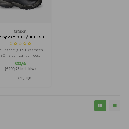
GriSport
riSport 903 / 803 S3
e Grisport 903 S3, voorheen
803, is een van de meest
rkochte hoge werkschoenen
€83,45
van Grisport. Deze schoen
(
€100,97
Incl. btw)
iedt optimale bescherming,
duurzaam materiaal en
Vergelijk
tstekend draagcomfort, ideaal
voor bouw, transport,
rarische sector en industrie.
n