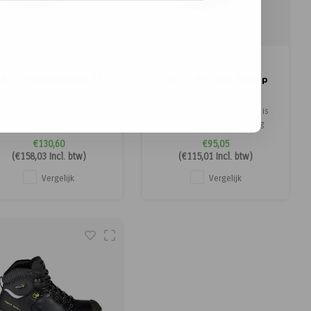
CAT
CAT
AT - Powerplant S3
CAT - Striver Bump
S1P
ze stoere schoenen van het
Dit model uit de CAT serie is
erk CAT onderscheiden zich
voorzien van een volledig
oor de gebruikte materialen,
waterresistant lederen upper.
€130,60
€95,05
kwaliteit en uitstraling. De
Snelsluitingen zorgen ervoor
(
€158,03
Incl. btw)
(
€115,01
Incl. btw)
werplant is 100% waterdicht,
dat de veters eenvoudig en
an gebruikt worden tot 300
snel gestrikt kunnen worden.
Vergelijk
Vergelijk
aden C en heeft een antislip
Een stalen neus en tussenzool
oopzool. De goodyear welted
zorgen voor een S3
zool is onlosmakelij
certificering. De toegepaste
inlegz