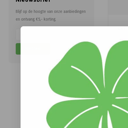
Blijf op de hoogte van onze aanbiedingen
en ontvang €5,- korting.
CAT 
Met de E
schoen
Abonneer
uiterl
(
€
veili
verwa
iTech
comfo