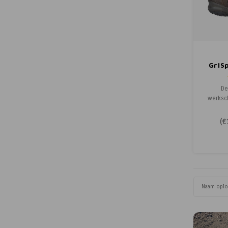
GriS
De
werksc
v
aan
(
€
gem
veilig
trekk
Gr
uitneem
half
GriSpo
Naam opl