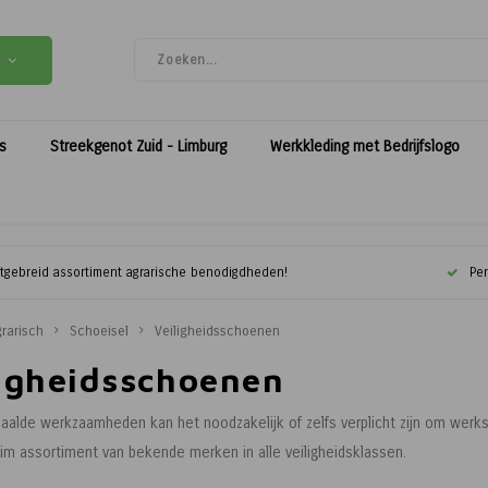
es
Streekgenot Zuid - Limburg
Werkkleding met Bedrijfslogo
itgebreid assortiment agrarische benodigdheden!
Per
rarisch
Schoeisel
Veiligheidsschoenen
ligheidsschoenen
paalde werkzaamheden kan het noodzakelijk of zelfs verplicht zijn om werk
im assortiment van bekende merken in alle veiligheidsklassen.