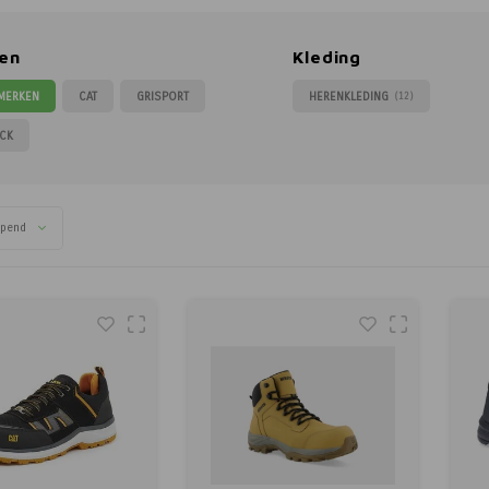
en
Kleding
 MERKEN
CAT
GRISPORT
HERENKLEDING
(12)
CK
opend