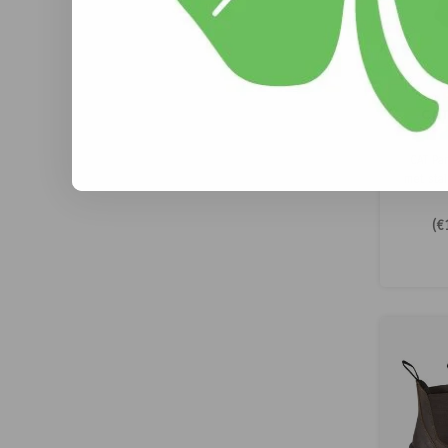
CAT
CAT Pa
met sta
tussenz
Dus 
(
€
slijtvas