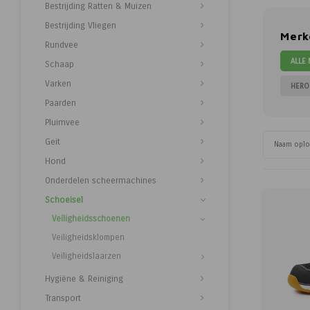
Bestrijding Ratten & Muizen
Bestrijding Vliegen
Merk
Rundvee
ALLE
Schaap
Varken
HERO
Paarden
Pluimvee
Geit
Naam opl
Hond
Onderdelen scheermachines
Schoeisel
Veiligheidsschoenen
Veiligheidsklompen
Veiligheidslaarzen
Hygiëne & Reiniging
Transport