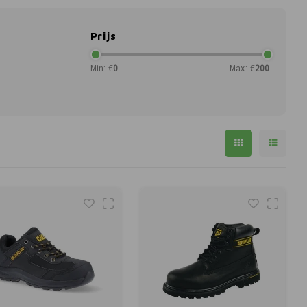
Prijs
Min: €
0
Max: €
200