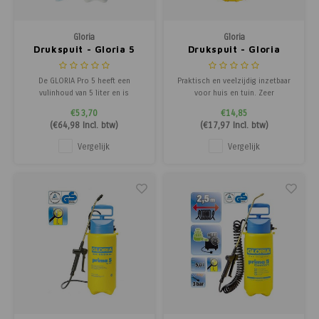
Poortg
Gloria
Gloria
Birth A
Drukspuit - Gloria 5
Drukspuit - Gloria
oliebestendig
Hobby
Birth 
De GLORIA Pro 5 heeft een
Praktisch en veelzijdig inzetbaar
vulinhoud van 5 liter en is
voor huis en tuin. Zeer
uitgerust met bestendige FKM
ergonomisch, grote vulopening
APS
€53,70
€14,85
afdichtingen en een spuitstok
en een messing insert welke
(
€64,98
Incl. btw)
(
€17,97
Incl. btw)
met een vlakstraalsproeier type
zorgt voor een zeer fijne nevel.
8002 E. De grote vulopening en
Vergelijk
Vergelijk
de praktische draagriem maken
het werken comfortabel en
gemakkelijk. De drukspu