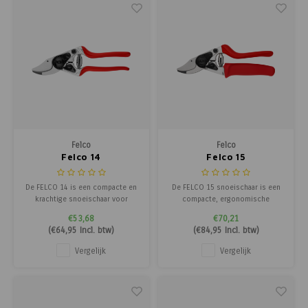
Felco
Felco
Felco 14
Felco 15
De FELCO 14 is een compacte en
De FELCO 15 snoeischaar is een
krachtige snoeischaar voor
compacte, ergonomische
takken tot 18 mm. Ideaal voor
snoeischaar met roterende
€53,68
€70,21
kleine handen, met
handgreep die tot 30% minder
(
€64,95
Incl. btw)
(
€84,95
Incl. btw)
ergonomische handgrepen en
snoeikracht vereist.
een gehoekte snijkop voor
Vergelijk
Vergelijk
maximale precisie en comfort.