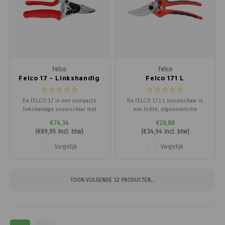
Felco
Felco
Felco 17 - Linkshandig
Felco 171 L
De FELCO 17 is een compacte
De FELCO 171 L snoeischaar is
linkshandige snoeischaar met
een lichte, ergonomische
roterende handgreep, ontworpen
snoeischaar voor takken tot 25
€74,34
€28,88
voor middelgrote handen.
mm, speciaal ontworpen voor
(
€89,95
Incl. btw)
(
€34,94
Incl. btw)
Geschikt voor takken tot 20 mm
tuinliefhebbers die comfort,
en vereist tot 30% minder
innovatie en duurzaamheid
Vergelijk
Vergelijk
inspanning.
zoeken.
TOON VOLGENDE
12
PRODUCTEN...