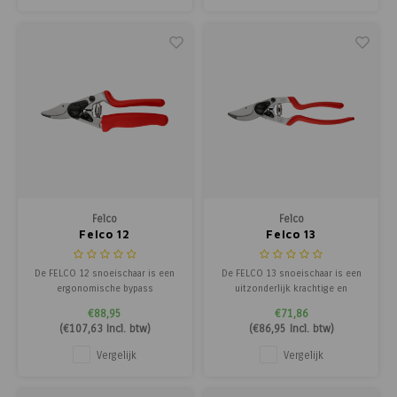
Felco
Felco
Felco 12
Felco 13
De FELCO 12 snoeischaar is een
De FELCO 13 snoeischaar is een
ergonomische bypass
uitzonderlijk krachtige en
snoeischaar met roterende
ergonomische snoeischaar met
€88,95
€71,86
handgreep die tot 30% knipkracht
een snijcapaciteit tot 30 mm.
(
€107,63
Incl. btw)
(
€86,95
Incl. btw)
bespaart en geschikt is voor
Dankzij het slimme ontwerp is
takken tot 20 mm.
deze schaar zowel met één als
Vergelijk
Vergelijk
met twee handen te gebruiken,
ideaal voor zwaar en veelzijdig
snoeiwerk.