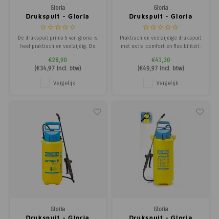
Gloria
Gloria
Drukspuit - Gloria
Drukspuit - Gloria
Prima 5
Prima 5 Comfort
De drukspuit prima 5 van gloria is
Praktisch en veelzijdige drukspuit
heel praktisch en veelzijdig. De
met extra comfort en flexibiliteit.
kunststof tank heeft een
De kunstof tank heeft een
€28,90
€41,30
vulinhoud van 5 liter en een max.
vulinhoud van 5 liter en een max.
(
€34,97
Incl. btw)
(
€49,97
Incl. btw)
werkdruk van 3 bar. De spuit is
werkdruk van 3 bar. Incl. 2,5
voorzien van een stevige
meter spiraalslang voor meer
Vergelijk
Vergelijk
knijpkraan, een drukmeter met
reikwijdte bij het sproeien en
veiligheids- en afblaasventiel, een
dankzij het aansluitventiel voor e
vultr
Gloria
Gloria
Drukspuit - Gloria
Drukspuit - Gloria