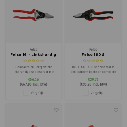
Felco
Felco
Felco 16 - Linkshandig
Felco 160 S
Compacte en lichtgewicht
De FELCO 160S snoeischaar is
linkshandige snoeischaar met
een extreem lichte en compacte
bypass snijkop. Ideaal voor jonge
snoeischaar voor rechtshandige
€56,16
€29,71
takken tot 20 mm. Ergonomisch,
gebruikers met een middelgrote
(
€67,95
Incl. btw)
(
€35,95
Incl. btw)
duurzaam en Swiss Made
hand (M). Ideaal voor lichte
kwaliteit van FELCO.
snoeiwerkzaamheden tot 20 mm.
Vergelijk
Vergelijk