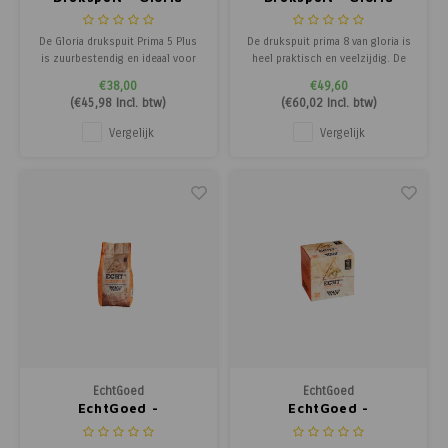
Prima 5 Plus
Prima 8
De Gloria drukspuit Prima 5 Plus
De drukspuit prima 8 van gloria is
is zuurbestendig en ideaal voor
heel praktisch en veelzijdig. De
het aanbrengen van zure
kunstof tank heeft een vulinhoud
€38,00
€49,60
bestrijdingsmiddelen en is
van 8 liter en een max. werkdruk
(
€45,98
Incl. btw)
(
€60,02
Incl. btw)
bestand tegen azijnzuur. De 5-
van 3 bar. De spuit is voorzien van
liter drukspuit overtuigt met een
een stevige knijpkraan, een
Vergelijk
Vergelijk
krachtige pomp, waarmee tot 3
drukmeter met veiligheids- en
bar werkdruk krachtig en effectief
afblaasventiel, een vultrec
kan worden
EchtGoed
EchtGoed
EchtGoed -
EchtGoed -
Aanmaakhoutwol
Aanmaakhoutwol 32
1.5kg.
stuks