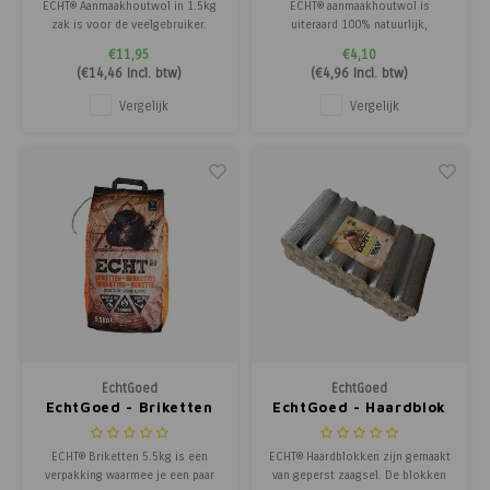
ECHT® Aanmaakhoutwol in 1.5kg
ECHT® aanmaakhoutwol is
zak is voor de veelgebruiker.
uiteraard 100% natuurlijk,
Uiteraard 100% natuurlijk en
gemaakt van écht hout afkomstig
€11,95
€4,10
gemaakt van écht hout afkomstig
uit FSC gecertificeerde bossen.
(
€14,46
Incl. btw)
(
€4,96
Incl. btw)
uit FSC gecertificeerde bossen.
De was is 100% natuurlijk en
De was is 100% natuurlijk en
plantaardig. De 32
Vergelijk
Vergelijk
plantaardig. De krullen branden
aanmaakhoutkrullen branden
langer dan andere aanmaakblokjes
langer dan andere aanmaakblokjes
en stink
en stinken niet.
EchtGoed
EchtGoed
EchtGoed - Briketten
EchtGoed - Haardblok
10kg.
ECHT® Briketten 5.5kg is een
ECHT® Haardblokken zijn gemaakt
verpakking waarmee je een paar
van geperst zaagsel. De blokken