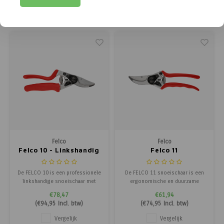
speciaal gemaakt voor de horeca
aan zuivere koolstof, vrij van
keuken en enthousiaste barbecue
verontreinigingen, grill je het
Vergelijk
Vergelijk
gebruikers. Stel je hoge eisen
vlees beter èn is de barbecue
aan je houtskool, wil je geen ve
binnen 10 minuten heet. Voor een
ECHT® lekkere BBQ en
Felco
Felco
Felco 10 - Linkshandig
Felco 11
De FELCO 10 is een professionele
De FELCO 11 snoeischaar is een
linkshandige snoeischaar met
ergonomische en duurzame
roterende handgreep, ontworpen
snoeischaar voor takken tot 25
€78,47
€61,94
voor grote handen. Geschikt voor
mm. Geïnspireerd op de
(
€94,95
Incl. btw)
(
€74,95
Incl. btw)
takken tot 25 mm en vereist tot
iconische FELCO 2, met
30% minder inspanning bij
verbeterde balans, comfort en
Vergelijk
Vergelijk
langdurig snoeiwerk.
langdurige scherpte.