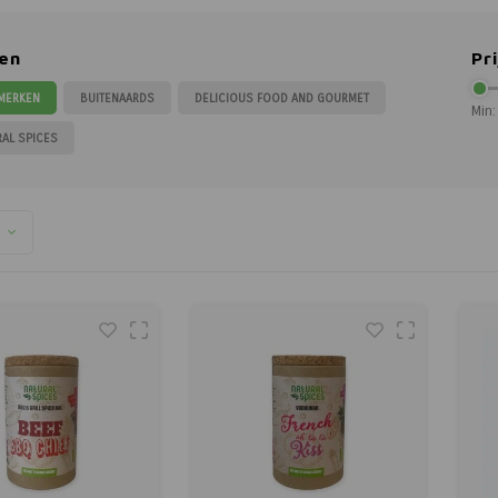
en
Pri
 MERKEN
BUITENAARDS
DELICIOUS FOOD AND GOURMET
Min:
RAL SPICES