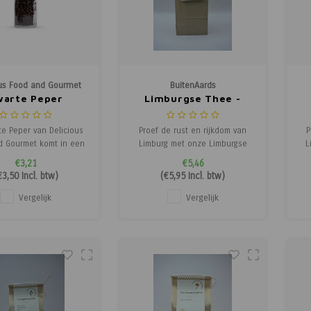
ous Food and Gourmet
BuitenAards
warte Peper
Limburgse Thee -
Brandnetel
e Peper van Delicious
Proef de rust en rijkdom van
P
d Gourmet komt in een
Limburg met onze Limburgse
L
 molen en bevat hele
thee, gemaakt van 100% echte,
th
€3,21
€5,46
olletjes, geoogst in
zorgvuldig geselecteerde
€3,50
Incl. btw)
(
€5,95
Incl. btw)
ë. Deze peperbolletjes
kruiden. Elke theebladerenmix
kr
n een krachtige en
is ambachtelijk samengesteld
i
Vergelijk
Vergelijk
sche smaak, ideaal om
om een verfijnde, natuurlijke
o
malen toe te voegen
smaakervaring te bieden.
 gerechten voor een
Geniet van een warme kop
extra
thee