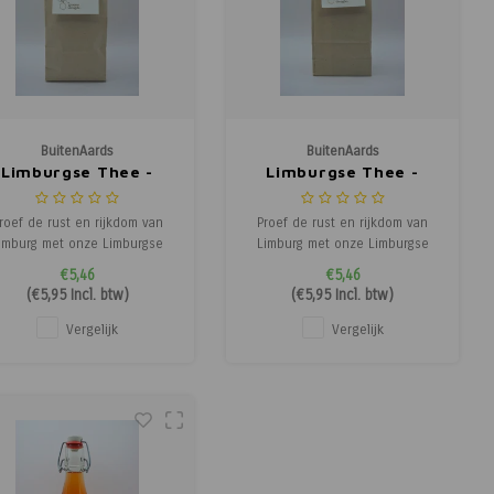
BuitenAards
BuitenAards
Limburgse Thee -
Limburgse Thee -
Rozenthee Melange
Zuid Limburg
roef de rust en rijkdom van
Proef de rust en rijkdom van
imburg met onze Limburgse
Limburg met onze Limburgse
ee, gemaakt van 100% echte,
thee, gemaakt van 100% echte,
€5,46
€5,46
zorgvuldig geselecteerde
zorgvuldig geselecteerde
(
€5,95
Incl. btw)
(
€5,95
Incl. btw)
uiden. Elke theebladerenmix
kruiden. Elke theebladerenmix
s ambachtelijk samengesteld
is ambachtelijk samengesteld
Vergelijk
Vergelijk
m een verfijnde, natuurlijke
om een verfijnde, natuurlijke
smaakervaring te bieden.
smaakervaring te bieden.
Geniet van een warme kop
Geniet van een warme kop
thee
thee