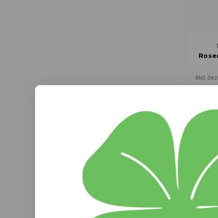
Rose
Met dez
stukj
culinai
geen to
(
zout. 
natuu
toev
Chick
papri