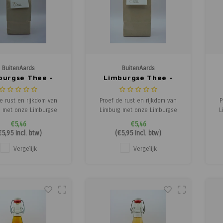
BuitenAards
BuitenAards
burgse Thee -
Limburgse Thee -
lig Braamblad
Puur Braamblad
e rust en rijkdom van
Proef de rust en rijkdom van
P
g met onze Limburgse
Limburg met onze Limburgse
L
maakt van 100% echte,
thee, gemaakt van 100% echte,
th
€5,46
€5,46
uldig geselecteerde
zorgvuldig geselecteerde
€5,95
Incl. btw)
(
€5,95
Incl. btw)
. Elke theebladerenmix
kruiden. Elke theebladerenmix
kr
chtelijk samengesteld
is ambachtelijk samengesteld
i
Vergelijk
Vergelijk
verfijnde, natuurlijke
om een verfijnde, natuurlijke
o
ervaring te bieden.
smaakervaring te bieden.
t van een warme kop
Geniet van een warme kop
thee
thee