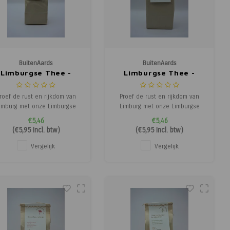
BuitenAards
BuitenAards
Limburgse Thee -
Limburgse Thee -
Citroenafrikaantjes
Ganzenbloemthee
roef de rust en rijkdom van
Proef de rust en rijkdom van
imburg met onze Limburgse
Limburg met onze Limburgse
ee, gemaakt van 100% echte,
thee, gemaakt van 100% echte,
€5,46
€5,46
zorgvuldig geselecteerde
zorgvuldig geselecteerde
(
€5,95
Incl. btw)
(
€5,95
Incl. btw)
uiden. Elke theebladerenmix
kruiden. Elke theebladerenmix
s ambachtelijk samengesteld
is ambachtelijk samengesteld
Vergelijk
Vergelijk
m een verfijnde, natuurlijke
om een verfijnde, natuurlijke
smaakervaring te bieden.
smaakervaring te bieden.
Geniet van een warme kop
Geniet van een warme kop
thee
thee