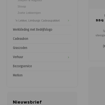
Soepen & Ragouts
Stroop
Zoete Lekkernijen
BBQ 
'n Lekker, Limburgs Cadeaupakket
Werkkleding met Bedrijfslogo
S
vleesg
Cadeaubon
BBQ Ch
spelen
(
Graszoden
rub 
heerlij
Verhuur
kof
nootmu
Bezorgservice
o
hoofd
Merken
Nieuwsbrief