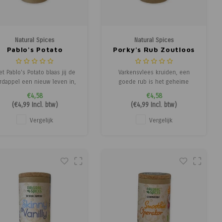
Natural Spices
Natural Spices
Pablo's Potato
Porky's Rub Zoutloos
Zoutloos
t Pablo's Potato blaas jij de
Varkensvlees kruiden, een
rdappel een nieuw leven in,
goede rub is het geheime
en ook nog eens zonder
wapen van elke BBQ-chef. Met
€4,58
€4,58
oegevoegde suikers of zout.
de Porky's Rub laat je iedereen
(
€4,99
Incl. btw)
(
€4,99
Incl. btw)
t kan je natuurlijk naar smaak
versteld staan van jouw BBQ-
lf nog toevoegen! Of het nu
skills. Zo geven de dille,
Vergelijk
Vergelijk
gaat om de klassieke
mosterd en paprika een unieke
aardappel, een zoete
smaak aan de rub zoals je 'm
rdappel of een andere soort;
nog nooit geproefd hebt. De d
deze