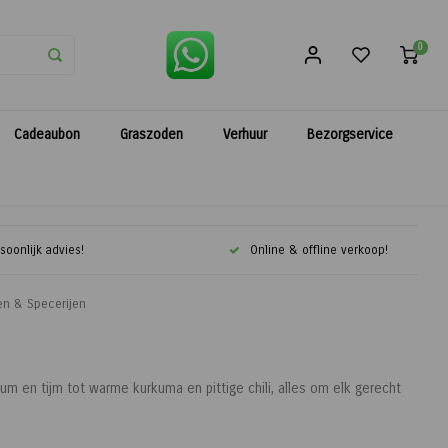
0
Cadeaubon
Graszoden
Verhuur
Bezorgservice
soonlijk advies!
Online & offline verkoop!
en & Specerijen
um en tijm tot warme kurkuma en pittige chili, alles om elk gerecht