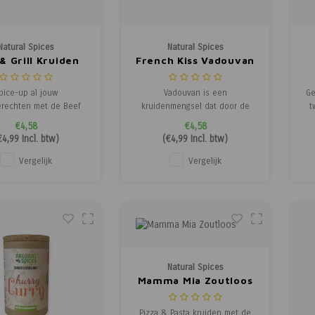
Natural Spices
Natural Spices
& Grill Kruiden
French Kiss Vadouvan
Zoutloos
Zoutloos
pice-up al jouw
Vadouvan is een
Ge
erechten met de Beef
kruidenmengsel dat door de
t
ief! Paprika en peper
Fransen is meegenomen uit
w
€4,58
€4,58
 de hoofdrol in deze
India. Er zijn heel veel variaties
€4,99
Incl. btw)
(
€4,99
Incl. btw)
en zorgen voor een
op dit kruidenmengsel, doordat
ke smaak. De aroma van
elke regio zijn eigen
Vergelijk
Vergelijk
fie en kruiden als
samenstelling kent.
t
skaat, komijn en tijm
Verschillende variaties hebben
sm
ndersteunen de
zijn gecombineerd in één
rolspelers en geven
heerlijke mix: French
daarmee een
Natural Spices
Mamma Mia Zoutloos
Pizza & Pasta kruiden met de