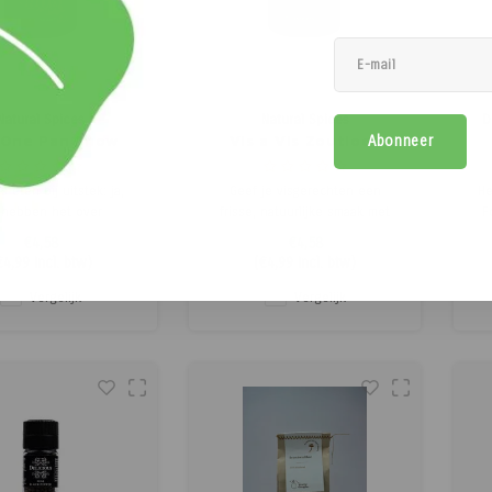
Natural Spices
Natural Spices
D
 One Pan Show
Vis a Vis Zoutloos
Abonneer
Zoutloos
s eten bij uitstek: ja,
Geef je visgerechten een
He
hebben het over
frisse, natuurlijke smaak met
F
ten! Niets is zo lekker
Vis a Vis. Deze pure kruidenmix
€4,58
€4,58
 ouderwetse stamppot
bevat geen toegevoegde
€4,99
Incl. btw)
(
€4,99
Incl. btw)
t hele gezin van kan
suikers of zout en is
en. En hé, het is ook
samengesteld uit zorgvuldig
Vergelijk
Vergelijk
n gemakkelijk om te
geselecteerde kruiden zoals
 Wij zijn megafan! En
citroen, knoflook, dille en
 dat je jouw stamppot
dragon. Ideaal voor elk type vis
naar e
en duu