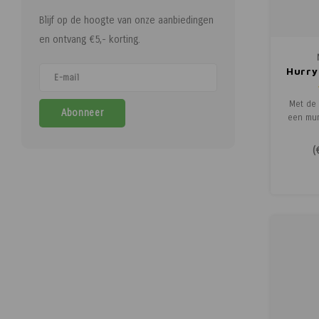
Blijf op de hoogte van onze aanbiedingen
en ontvang €5,- korting.
Hurry
Met de 
Abonneer
een mum
curry z
en
(
toegevo
Dit kan 
zelf no
bevat 
koriande