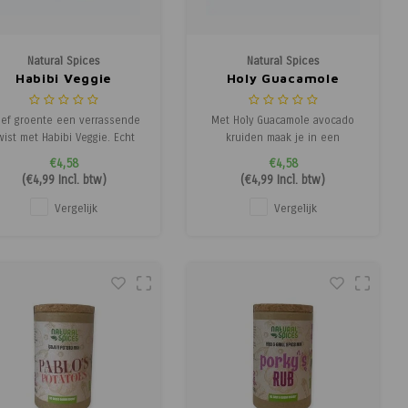
Natural Spices
Natural Spices
Habibi Veggie
Holy Guacamole
Zoutloos
Zoutloos
ef groente een verrassende
Met Holy Guacamole avocado
wist met Habibi Veggie. Echt
kruiden maak je in een
aar, je krijgt er geen genoeg
handomdraai de lekkerste
€4,58
€4,58
van. De smaak? Gember en
guacamole. Prak avocado's fijn
(
€4,99
Incl. btw)
(
€4,99
Incl. btw)
paprikapoeder zorgen voor
en besprenkel met een beetje
een licht zoetige en
citroensap. Meng vervolgens
Vergelijk
Vergelijk
egelijkertijd pittige, scherpe
de kruidenmix naar smaak
aak. De grove structuur van
erdoorheen. Zo zorgen de
de uiensnippers, komijn en
nigellazaad, paprika, wortel en
chil
peper voor