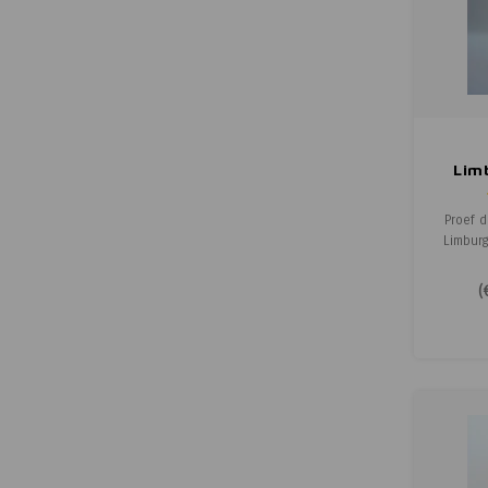
Lim
Nete
Proef d
Limbur
thee, ge
zorgv
(
kruiden
is amba
om een 
smaak
Genie