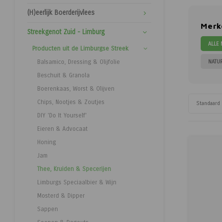
(H)eerlijk Boerderijvlees
Merk
Streekgenot Zuid - Limburg
ALLE
Producten uit de Limburgse Streek
NATU
Balsamico, Dressing & Olijfolie
Beschuit & Granola
Boerenkaas, Worst & Olijven
Chips, Nootjes & Zoutjes
Standaard
DIY 'Do It Yourself'
Eieren & Advocaat
Honing
Jam
Thee, Kruiden & Specerijen
Limburgs Speciaalbier & Wijn
Mosterd & Dipper
Sappen