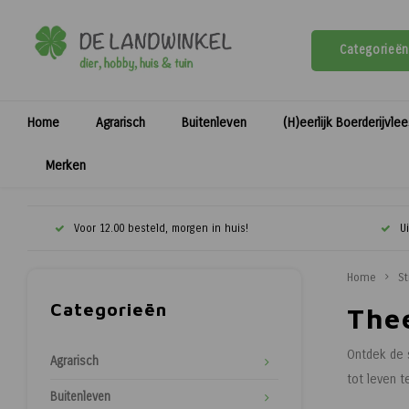
Categorieën
Home
Agrarisch
Buitenleven
(H)eerlijk Boerderijvle
Merken
Voor 12.00 besteld, morgen in huis!
U
Home
St
Categorieën
Thee
Ontdek de s
Agrarisch
tot leven t
Buitenleven