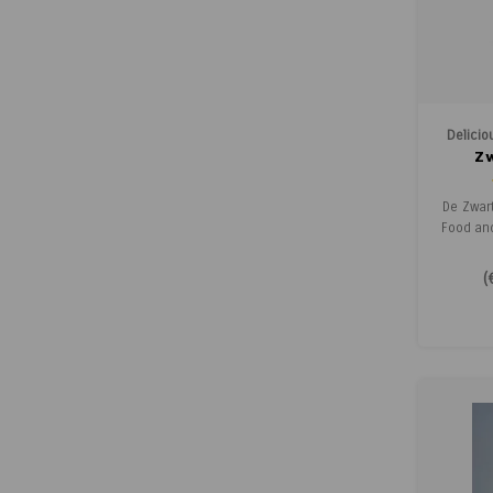
Delici
Z
De Zwart
Food an
handige
peperb
(
Brazili
biede
aromati
versge
aan je