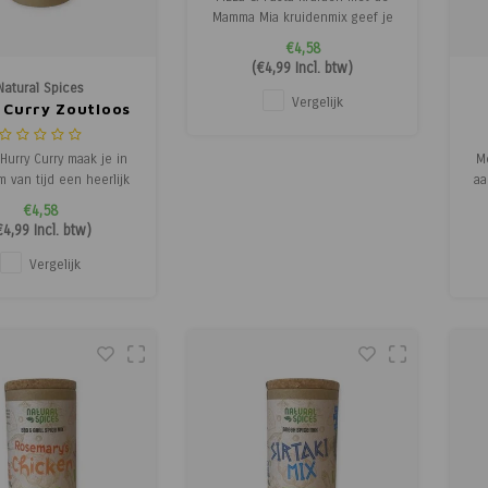
Mamma Mia kruidenmix geef je
jouw gerecht een twist die net
€4,58
die 'la differenza' maakt. Zo
(
€4,99
Incl. btw)
bevat de kruidenmix onder
Natural Spices
andere tomaat, paprika en
Vergelijk
 Curry Zoutloos
oregano waardoor je voor even
het gevoel hebt dat je in Italië
Hurry Curry maak je in
Me
bent. De wortel, tijm
 van tijd een heerlijk
aa
onder al te veel gedoe
€4,58
 ook nog zonder
t
€4,99
Incl. btw)
egde suikers of zout!
Di
je natuurlijk naar smaak
ze
Vergelijk
g toevoegen. Deze mix
onder andere kokos,
r en gember. Maar ook
aa