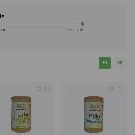
js
 €
0
Max: €
10