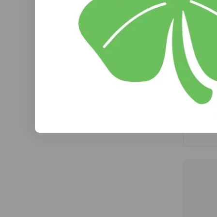
The
Holland
we 
stamppot
als een
(
waar he
geniet
nog ee
maken.
wist je