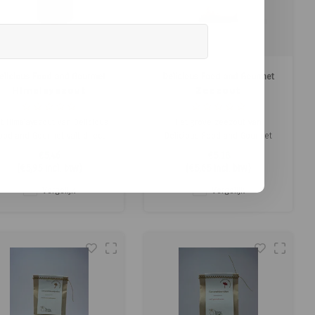
elicious Food and Gourmet
Delicious Food and Gourmet
Himalayazout
Zeezout
t Himalayazout van Delicious
Het grove zeezout van
ood and Gourmet valt direct
Delicious Food and Gourmet
op door zijn prachtige roze
wordt zorgvuldig geoogst in de
€5,46
€5,18
kleur, die afkomstig is van
ongerepte zoutvelden van
(
€5,95
Incl. btw)
(
€5,65
Incl. btw)
natuurlijke mineralen zoals
Frankrijk en is een essentieel
ijzer en magnesium. Dit
ingrediënt voor elke keuken.
Vergelijk
Vergelijk
ongeraffineerde zout bevat
Dit hoogwaardige, natuurlijke
meer dan 84 essentiële
zout brengt de pure smaak van
mineralen en
zee rechtstreeks in je gerecht
sporenelementen, waarond