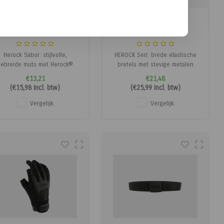
Herock
Herock
Sabor Muts
Seri Bretels
Herock Sabor: stijlvolle,
HEROCK Seri: brede elastische
gebreide muts met Herock®
bretels met stevige metalen
badge en warme polyester
clips en verstelbare banden
€13,21
€21,48
ering voor maximaal comfort
voor maximaal draagcomfort.
(
€15,98
Incl. btw)
(
€25,99
Incl. btw)
tijdens koude dagen.
Vergelijk
Vergelijk