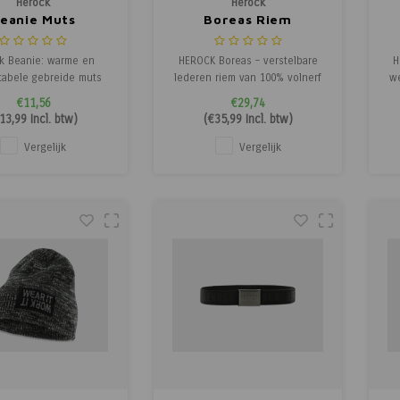
Herock
Herock
eanie Muts
Boreas Riem
k Beanie: warme en
HEROCK Boreas – verstelbare
H
tabele gebreide muts
lederen riem van 100% volnerf
we
0% acryl, ideaal voor
buffelleder met warmtestempel
fl
€11,56
€29,74
de werkdagen of
en nickelvrije sluiting.
13,99
Incl. btw)
(
€35,99
Incl. btw)
tentoepassingen.
Vergelijk
Vergelijk