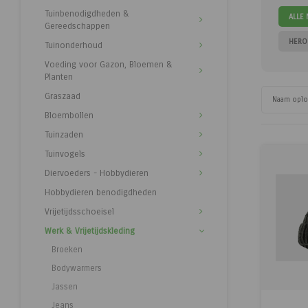
Tuinbenodigdheden &
ALLE
Gereedschappen
HERO
Tuinonderhoud
Voeding voor Gazon, Bloemen &
Planten
Graszaad
Naam opl
Bloembollen
Tuinzaden
Tuinvogels
Diervoeders - Hobbydieren
Hobbydieren benodigdheden
Vrijetijdsschoeisel
Werk & Vrijetijdskleding
Broeken
Bodywarmers
Jassen
Jeans