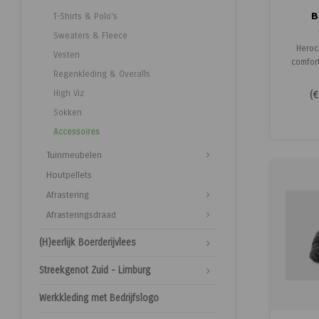
B
T-Shirts & Polo's
Sweaters & Fleece
Heroc
Vesten
comfor
Regenkleding & Overalls
van 10
kou
High Viz
(
€
bui
Sokken
Accessoires
Tuinmeubelen
Houtpellets
Afrastering
Afrasteringsdraad
(H)eerlijk Boerderijvlees
Streekgenot Zuid - Limburg
Werkkleding met Bedrijfslogo