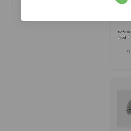
MUTS
Deze mu
zorgt er
hebt, bi
don
(
€
bijvoorb
andere
zien. 
instelle
ste