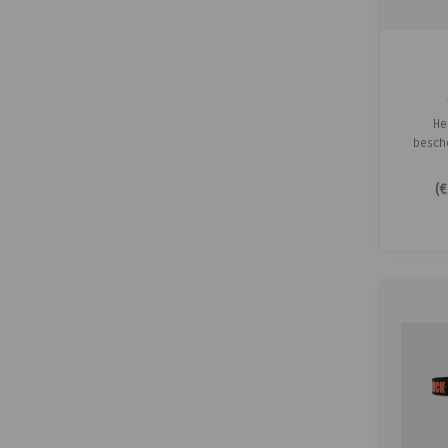
He
besch
Herock® 
extra pe
(
€
en 