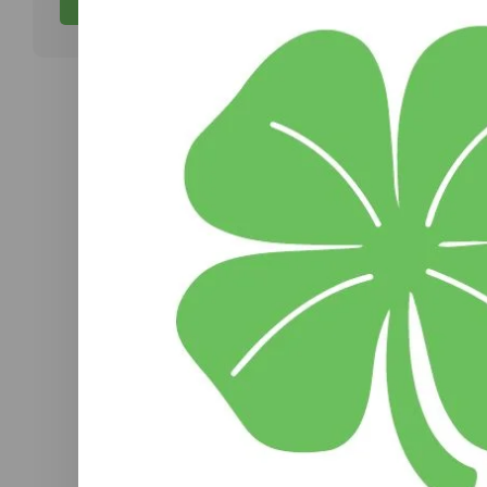
Abonneer
Kni
HER
k
comf
flexib
(
€
prof