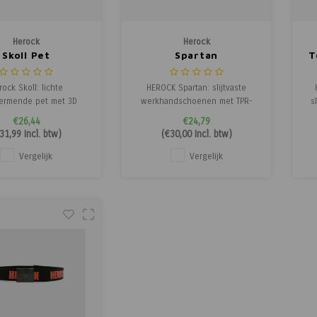
Herock
Herock
Skoll Pet
Spartan
T
Handschoenen
rock Skoll: lichte
HEROCK Spartan: slijtvaste
ermende pet met 3D
werkhandschoenen met TPR-
s
print, ontworpen voor
bescherming, uitzonderlijke
€26,44
€24,79
rsoonlijke bescherming
grip en
31,99
Incl. btw)
(
€30,00
Incl. btw)
dagelijks comfort.
touchscreenfunctionaliteit voor
professioneel precisiewerk.
Vergelijk
Vergelijk