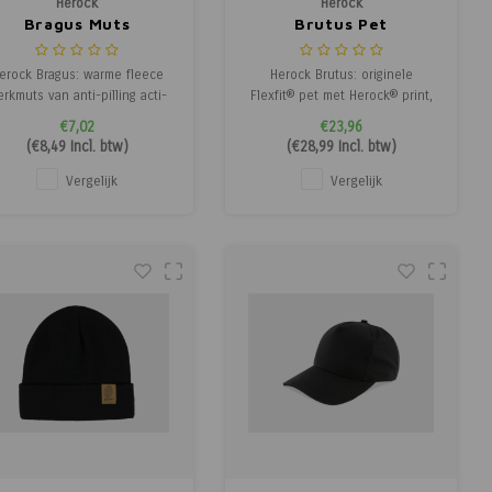
Herock
Herock
Bragus Muts
Brutus Pet
erock Bragus: warme fleece
Herock Brutus: originele
rkmuts van anti-pilling acti-
Flexfit® pet met Herock® print,
eece. Lichtgewicht, ademend
comfortabel en stijlvol voor
€7,02
€23,96
en comfortabel voor koude
elke werkdag.
(
€8,49
Incl. btw)
(
€28,99
Incl. btw)
werkdagen.
Vergelijk
Vergelijk