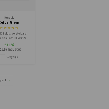
Herock
Zelus Riem
 Zelus: verstelbare
s riem met HEROCK®
, nickelvrije gesp en
€11,56
ige geïntegreerde
13,99
Incl. btw)
r. Robuust en stijlvol.
Vergelijk
opend