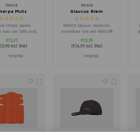
Herock
Herock
herpa Muts
Glaucus Riem
ock Cherpa: warme
HEROCK Glaucus: elastische
e muts van 100% acryl,
verstelbare riem met HEROCK®
kt met een stijlvolle
reliëflogo, nickelvrije gesp en
€13,21
€12,39
ck® badge voor een
geïntegreerde flesopener.
15,98
Incl. btw)
(
€14,99
Incl. btw)
 en herkenbare look.
Comfort en stijl in één.
Vergelijk
Vergelijk