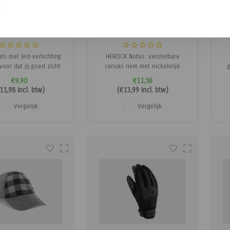
De Landwinkel
Herock
 met ledlamp -
Notus Riem
Oplaadbaar
ts met led-verlichting
HEROCK Notus: verstelbare
voor dat jij goed zicht
canvas riem met nickelvrije
jvoorbeeld als je in het
gesp en handige
€9,90
€11,56
ker iets zoekt in
geïntegreerde flesopener.
vo
11,98
Incl. btw)
(
€13,99
Incl. btw)
eeld de schuur, en dat
Comfortabel, sterk en
n jouw goed kunnen
praktisch.
Vergelijk
Vergelijk
Je kunt zelf het licht
n op drie verschillende
rktes. De verlichti