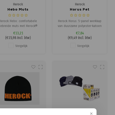
Herock
Herock
Hebo Muts
Horus Pet
Herock Hebo: comfortabele
Herock Horus: 5-panel werkkap
gebreide muts met Herock®
van duurzame polyester-katoen
label, perfect voor koude
mix met verstelbare
€13,21
€7,84
dagen.
gespsluiting. Comfortabel en
(
€15,98
Incl. btw)
(
€9,49
Incl. btw)
geschikt voor dagelijks werk.
Vergelijk
Vergelijk