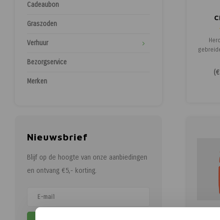
Cadeaubon
C
Graszoden
Her
Verhuur
gebreid
afgewer
Bezorgservice
Hero
(
€
stoere
Merken
Nieuwsbrief
Blijf op de hoogte van onze aanbiedingen
en ontvang €5,- korting.