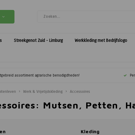
es
Streekgenot Zuid - Limburg
Werkkleding met Bedrijfslogo
itgebreid assortiment agrarische benodigdheden!
Per
itenleven
Werk & Vrijetijdskleding
Accessoires
essoires: Mutsen, Petten, 
en
Kleding