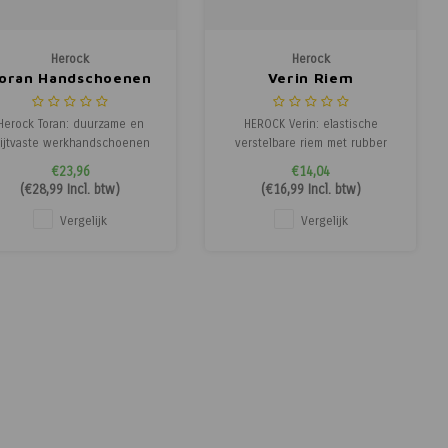
Herock
Herock
oran Handschoenen
Verin Riem
Herock Toran: duurzame en
HEROCK Verin: elastische
lijtvaste werkhandschoenen
verstelbare riem met rubber
met TPR-bescherming,
gecoate anti-kras gesp en
€23,96
€14,04
uitzonderlijke grip en open
HEROCK® reliëflogo. Comfort en
(
€28,99
Incl. btw)
(
€16,99
Incl. btw)
vingertoppen voor
duurzaamheid in één.
precisiewerk.
Vergelijk
Vergelijk