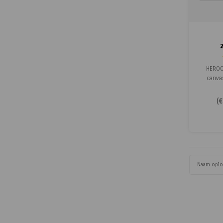
HEROCK
canva
print
hand
(
€
flesopene
Naam opl