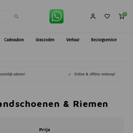
0
Cadeaubon
Graszoden
Verhuur
Bezorgservice
soonlijk advies!
Online & offline verkoop!
Handschoenen & Riemen
Prijs