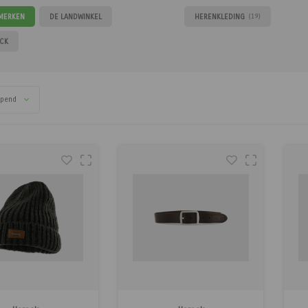
 MERKEN
DE LANDWINKEL
HERENKLEDING
(19)
CK
opend