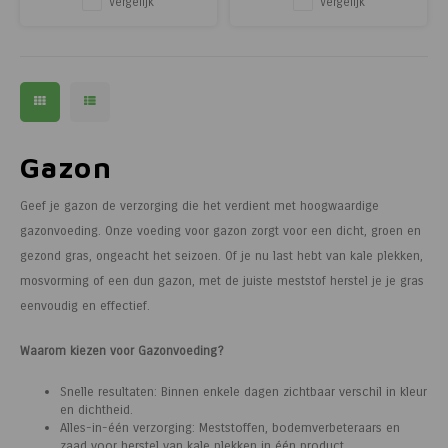
Vergelijk
Vergelijk
gazons optimaal afharden voor de
Deze meststof is toegelaten voor
winter, waardoor ze beter
gebruik in de biologische teelt en
bestand zij
ideaal voor zowel profe
Gazon
Geef je gazon de verzorging die het verdient met hoogwaardige
gazonvoeding. Onze voeding voor gazon zorgt voor een dicht, groen en
gezond gras, ongeacht het seizoen. Of je nu last hebt van kale plekken,
mosvorming of een dun gazon, met de juiste meststof herstel je je gras
eenvoudig en effectief.
Waarom kiezen voor Gazonvoeding?
Snelle resultaten: Binnen enkele dagen zichtbaar verschil in kleur
en dichtheid.
Alles-in-één verzorging: Meststoffen, bodemverbeteraars en
zaad voor herstel van kale plekken in één product.