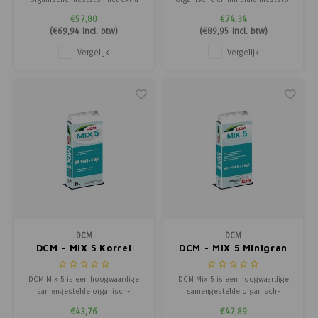
stikstof, speciaal ontwikkeld
die planten vanaf het begin
€57,80
€74,34
voor een sterk groeieffect en
continu en gelijkmatig voedt.
(
€69,94
Incl. btw)
(
€89,95
Incl. btw)
diepgroene bladeren. Ideaal als
Dankzij de combinatie van
basisbemesting voor planten die
snelwerkende stikstof,
Vergelijk
Vergelijk
nadruk leggen op bladgroei en
organische voedingselementen
gezonde ontwikkeling.
en langwerkende stikstof blijft uw
gewas tot 4–5 maanden g
DCM
DCM
DCM - MIX 5 Korrel
DCM - MIX 5 Minigran
DCM Mix 5 is een hoogwaardige
DCM Mix 5 is een hoogwaardige
samengestelde organisch-
samengestelde organisch-
minerale meststof NPK + Mg, die
minerale meststof NPK + Mg, die
€43,76
€47,89
zorgt voor continue groei en
zorgt voor continue groei en