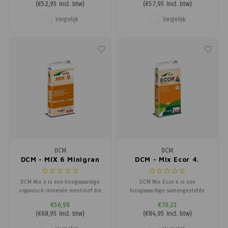
(
€52,95
Incl. btw)
(
€57,95
Incl. btw)
optimale plantontwikkeling.
optimale plantontwikkeling.
Dankzij de lange werkingsduur
Dankzij de lange werkingsduur
Vergelijk
Vergelijk
van stikstof, fosfor en kalium
van stikstof, fosfor en kalium
ervaren uw gewassen geen
ervaren uw gewassen geen
groeistilstand.
groeistilstand.
DCM
DCM
DCM - MIX 6 Minigran
DCM - Mix Ecor 4.
DCM Mix 6 is een hoogwaardige
DCM Mix Ecor 4 is een
organisch-minerale meststof die
hoogwaardige samengestelde
speciaal ontwikkeld is voor
organische meststof (NPK 7-7-
€56,98
€70,21
gebruik in het najaar. Dankzij het
10) met een evenwichtige
(
€68,95
Incl. btw)
(
€84,95
Incl. btw)
hoge kaliumgehalte (18% K2O)
samenstelling voor een gezonde
helpt deze meststof planten en
en gelijkmatige plantengroei.