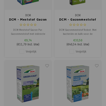
DCM
DCM
DCM - Meststof Gazon
DCM - Gazonmeststof
Pur
Robot
DCM Meststof Gazon Pur.
DCM Gazonmeststof Robot. Met
Gazonmeststof met indirecte
bacteriën en kalk voor de
werking tegen mos.
compostering van de maairesten.
€9,74
€33,50
(
€11,79
Incl. btw)
(
€40,54
Incl. btw)
Vergelijk
Vergelijk