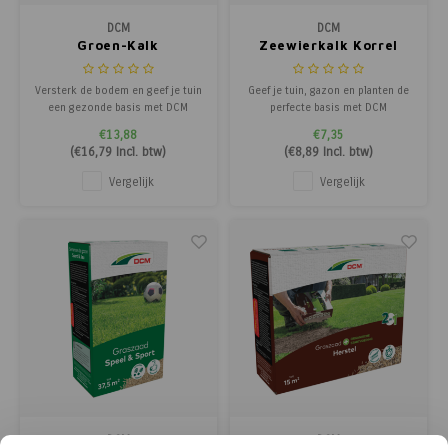
DCM
DCM
Groen-Kalk
Zeewierkalk Korrel
Versterk de bodem en geef je tuin
Geef je tuin, gazon en planten de
een gezonde basis met DCM
perfecte basis met DCM
Groen-Kalk, een gekorrelde
Zeewierkalk, een natuurlijke kalk
€13,88
€7,35
magnesiumkalk, 15% MgO die de
voor het ontzuren van de bodem
(
€16,79
Incl. btw)
(
€8,89
Incl. btw)
bodem ontzuurt en de opname
en het verbeteren van
van voedingsstoffen stimuleert.
voedingsopname. DCM
Vergelijk
Vergelijk
Dankzij het magnesiumgehalte
Zeewierkalk kan tot vlak voor het
krijgen planten een intensief
zaaien of planten worden
diepgroene kleur, t
toegepast en jaarrond bij vochti
DCM
DCM