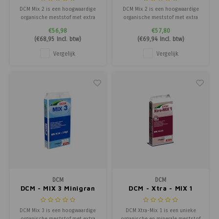
DCM Mix 2 is een hoogwaardige
DCM Mix 2 is een hoogwaardige
organische meststof met extra
organische meststof met extra
kalium, speciaal ontwikkeld voor
kalium, speciaal ontwikkeld voor
€56,98
€57,80
gewassen met een hoge
gewassen met een hoge
(
€68,95
Incl. btw)
(
€69,94
Incl. btw)
kaliumbehoefte. Deze meststof
kaliumbehoefte. Deze meststof
stimuleert een gezonde groei,
stimuleert een gezonde groei,
Vergelijk
Vergelijk
sterke wortelontwikkeling en een
sterke wortelontwikkeling en een
frisgroene bladkleur. Dankzij de
frisgroene bladkleur. Dankzij de
zachte en gele
zachte en gele
DCM
DCM
DCM - MIX 3 Minigran
DCM - Xtra - MIX 1
Minigran
DCM Mix 3 is een hoogwaardige
DCM Xtra-Mix 1 is een unieke
organische meststof met extra
organische en minerale meststof