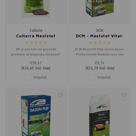
Culterra
DCM
Culterra Meststof
DCM - Meststof Vital-
25kg.
Green Gazon
Wil je een tuin vol gezonde
DCM Meststof Vital-Green Gazon.
groenten en kleurrijke bloemen?
Professionele formule voor een
Dan is Culterra meststof de ideale
supergroen en stijlvol gazon.
€28,47
€9,74
keuze. Deze natuurlijke meststof
(
€34,45
Incl. btw)
(
€11,79
Incl. btw)
geeft je planten precies wat ze
nodig hebben voor een
Vergelijk
Vergelijk
gelijkmatige en sterke groei.