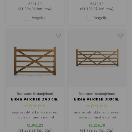
gekloofd latten schapenhekÂ en
gekloofd latten schapenhekÂ en
€831,73
€940,53
Post & Rail afrasteringen van
Post & Rail afrasteringen van
(
€1.006,39
Incl. btw)
(
€1.138,04
Incl. btw)
kastanjehout. Net als de
kastanjehout. Net als de
toegangspoorten zijn
toegangspoorten zijn
Vergelijk
Vergelijk
dezeÂ robuuste en duurzame
dezeÂ robuuste en duurzame
draaihekken opgebouwd met een
draaihekken opgebouwd met een
pen-en-gat verbinding en kunnen
pen-en-gat verbinding en kunnen
voor
voor
Duurzaam Kastanjehout
Duurzaam Kastanjehout
Eiken Veldhek 240 cm.
Eiken Veldhek 300cm.
Engelse veldhekken vormen een
Engelse veldhekken vormen een
mooie combinatie met het
mooie combinatie met het
gekloofd latten schapenhekÂ en
gekloofd latten schapenhekÂ en
€1.041,23
€1.216,78
Post & Rail afrasteringen van
Post & Rail afrasteringen van
(
€1.259,89
Incl. btw)
(
€1.472,30
Incl. btw)