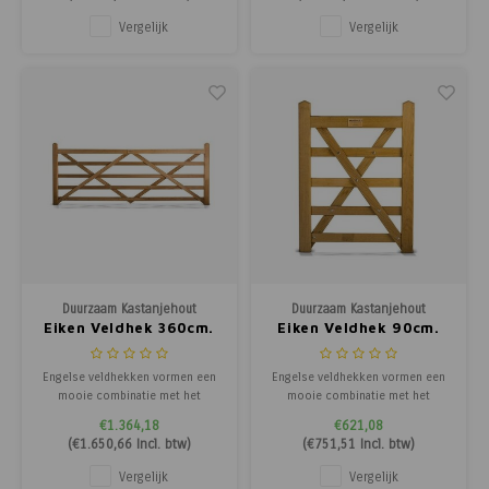
kastanjehout. Net als de
kastanjehout. Net als de
toegangspoorten zijn
toegangspoorten zijn
Vergelijk
Vergelijk
dezeÂ robuuste en duurzame
dezeÂ robuuste en duurzame
draaihekken opgebouwd met een
draaihekken opgebouwd met een
pen-en-gat verbinding en kunnen
pen-en-gat verbinding en kunnen
voor
voor
Duurzaam Kastanjehout
Duurzaam Kastanjehout
Eiken Veldhek 360cm.
Eiken Veldhek 90cm.
Engelse veldhekken vormen een
Engelse veldhekken vormen een
mooie combinatie met het
mooie combinatie met het
gekloofd latten schapenhekÂ en
gekloofd latten schapenhekÂ en
€1.364,18
€621,08
Post & Rail afrasteringen van
Post & Rail afrasteringen van
(
€1.650,66
Incl. btw)
(
€751,51
Incl. btw)
kastanjehout. Net als de
kastanjehout. Net als de
toegangspoorten zijn
toegangspoorten zijn
Vergelijk
Vergelijk
dezeÂ robuuste en duurzame
dezeÂ robuuste en duurzame