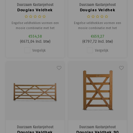
Duurzaam Kastanjehout
Duurzaam Kastanjehout
Douglas Veldhek
Douglas Veldhek
240cm.
300cm.
Engelse veldhekken vormen een
Engelse veldhekken vormen een
mooie combinatie met het
mooie combinatie met het
gekloofd latten schapenhekÂ en
gekloofd latten schapenhekÂ en
€554,58
€659,27
Post & Rail afrasteringen van
Post & Rail afrasteringen van
(
€671,04
Incl. btw)
(
€797,72
Incl. btw)
kastanjehout. Net als de
kastanjehout. Net als de
toegangspoorten zijn
toegangspoorten zijn
Vergelijk
Vergelijk
dezeÂ robuuste en duurzame
dezeÂ robuuste en duurzame
draaihekken opgebouwd met een
draaihekken opgebouwd met een
pen-en-gat verbinding en kunnen
pen-en-gat verbinding en kunnen
voor
voor
Duurzaam Kastanjehout
Duurzaam Kastanjehout
Douglas Veldhek
Douglas Veldhek 90