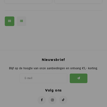
draaihekken opgebouwd met een
draaihekken opgebouwd met een
pen-en-gat verbinding en kunnen
pen-en-gat verbinding en kunnen
voor
voor
Nieuwsbrief
Blijf op de hoogte van onze aanbiedingen en ontvang €5,- korting.
Volg ons