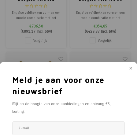
360cm.
cm.
Engelse veldhekken vormen een
Engelse veldhekken vormen een
mooie combinatie met het
mooie combinatie met het
gekloofd latten schapenhekÂ en
gekloofd latten schapenhekÂ en
€736,50
€354,85
Post & Rail afrasteringen van
Post & Rail afrasteringen van
(
€891,17
Incl. btw)
(
€429,37
Incl. btw)
kastanjehout. Net als de
kastanjehout. Net als de
toegangspoorten zijn
toegangspoorten zijn
Vergelijk
Vergelijk
dezeÂ robuuste en duurzame
dezeÂ robuuste en duurzame
draaihekken opgebouwd met een
draaihekken opgebouwd met een
pen-en-gat verbinding en kunnen
pen-en-gat verbinding en kunnen
voor
voor
Meld je aan voor onze
nieuwsbrief
Blijf op de hoogte van onze aanbiedingen en ontvang €5,-
korting.
Duurzaam Kastanjehout
Duurzaam Kastanjehout
Eiken Veldhek 120cm.
Eiken Veldhek 150cm.