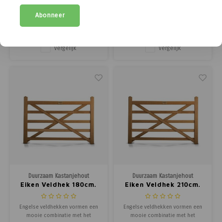
Engelse veldhekken vormen een
Engelse veldhekken vormen een
mooie combinatie met het
mooie combinatie met het
Abonneer
gekloofd latten schapenhekÂ en
gekloofd latten schapenhekÂ en
€687,39
€760,86
Post & Rail afrasteringen van
Post & Rail afrasteringen van
(
€831,74
Incl. btw)
(
€920,64
Incl. btw)
kastanjehout. Net als de
kastanjehout. Net als de
toegangspoorten zijn
toegangspoorten zijn
Vergelijk
Vergelijk
dezeÂ robuuste en duurzame
dezeÂ robuuste en duurzame
draaihekken opgebouwd met een
draaihekken opgebouwd met een
pen-en-gat verbinding en kunnen
pen-en-gat verbinding en kunnen
voor
voor
Duurzaam Kastanjehout
Duurzaam Kastanjehout
Eiken Veldhek 180cm.
Eiken Veldhek 210cm.
Engelse veldhekken vormen een
Engelse veldhekken vormen een
mooie combinatie met het
mooie combinatie met het