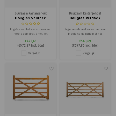
Poortg
Duurzaam Kastanjehout
Duurzaam Kastanjehout
Birth A
Douglas Veldhek
Douglas Veldhek
180cm.
210cm.
Birth 
Engelse veldhekken vormen een
Engelse veldhekken vormen een
mooie combinatie met het
mooie combinatie met het
gekloofd latten schapenhekÂ en
gekloofd latten schapenhekÂ en
APS
€473,45
€543,69
Post & Rail afrasteringen van
Post & Rail afrasteringen van
(
€572,87
Incl. btw)
(
€657,86
Incl. btw)
kastanjehout. Net als de
kastanjehout. Net als de
toegangspoorten zijn
toegangspoorten zijn
Vergelijk
Vergelijk
dezeÂ robuuste en duurzame
dezeÂ robuuste en duurzame
draaihekken opgebouwd met een
draaihekken opgebouwd met een
pen-en-gat verbinding en kunnen
pen-en-gat verbinding en kunnen
voor
voor