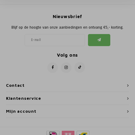
Poortg
Nieuwsbrief
Birth A
Blijf op de hoogte van onze aanbiedingen en ontvang €5,- korting.
Birth 
APS
Volg ons
Contact
Klantenservice
Mijn account