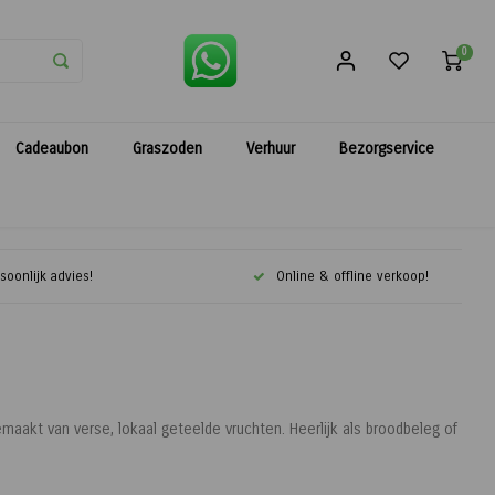
0
Cadeaubon
Graszoden
Verhuur
Bezorgservice
soonlijk advies!
Online & offline verkoop!
aakt van verse, lokaal geteelde vruchten. Heerlijk als broodbeleg of