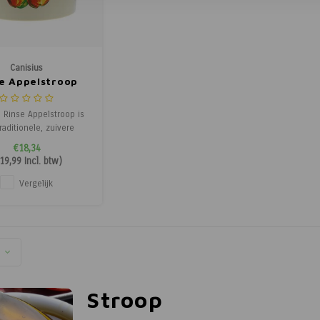
Canisius
e Appelstroop
s Rinse Appelstroop is
raditionele, zuivere
gemaakt van zorgvuldig
€18,34
ecteerde appels en
19,99
Incl. btw)
rbieten. Deze stroop
 een rijke, zoetzure
Vergelijk
ak en bevat geen
gevoegde suikers,
kleurstoffen of
ringsmiddelen. Perfect
voor
Stroop