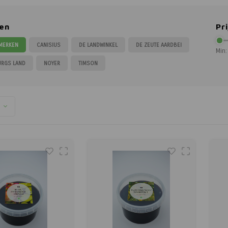
en
Pri
 MERKEN
CANISIUS
DE LANDWINKEL
DE ZEUTE AARDBEI
Min:
URGS LAND
NOYER
TIMSON