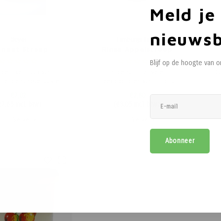
Meld je
nieuwsb
Noyer
Limburgs Land
lnoot Stroop
Rinse Appelstroop
Blijf op de hoogte van 
 de rijke smaak van
In de natuurzuivere
C
 met de handgemaakte
streekproducten van Limburgs
otstroop van Noyer.
Land proef je het charmante
st
€7,02
€2,80
akt van zorgvuldig
karakter van bourgondisch
€7,65
Incl. btw)
(
€3,05
Incl. btw)
cteerde walnoten uit
Limburg. Geniet van het
Limburg, biedt deze
allerbeste dat deze vruchtbare
Vergelijk
Vergelijk
een volle, nootachtige
streek te bieden heeft.
ak die elk gerecht
Milieuvriendelijk geteeld en
Abonneer
ijzonder maakt.
ambachtelijk bereid met oog
voor vakmanschap
co