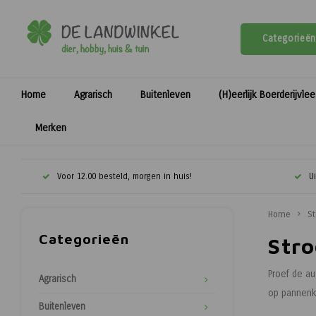
Categorieën
Home
Agrarisch
Buitenleven
(H)eerlijk Boerderijvle
Merken
Voor 12.00 besteld, morgen in huis!
U
Home
St
Categorieën
Str
Proef de au
Agrarisch
op pannen
Buitenleven