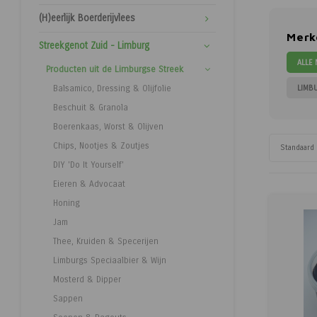
(H)eerlijk Boerderijvlees
Merk
Streekgenot Zuid - Limburg
ALLE
Producten uit de Limburgse Streek
LIMB
Balsamico, Dressing & Olijfolie
Beschuit & Granola
Boerenkaas, Worst & Olijven
Chips, Nootjes & Zoutjes
Standaard
DIY 'Do It Yourself'
Eieren & Advocaat
Honing
Jam
Thee, Kruiden & Specerijen
Limburgs Speciaalbier & Wijn
Mosterd & Dipper
Sappen