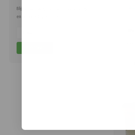
Blijf op de hoogte van onze aanbiedingen
en ontvang €5,- korting.
Wa
Proef
Abonneer
Limburg
walno
Gema
(
gesele
Zuid-
stroop 
sma
b