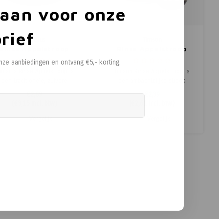
 aan voor onze
rief
Canisius
Timson
Rinse Appelstroop
Rinse Appelstroop
onze aanbiedingen en ontvang €5,- korting.
anisius Rinse Appelstroop is
Timson Rinse Appelstroop is
een traditionele, zuivere
een ambachtelijke stroop
roop gemaakt van zorgvuldig
gemaakt van pure appels en
€2,89
€2,39
geselecteerde appels en
suikerbieten, met een rijke,
(
€3,15
Incl. btw)
(
€2,61
Incl. btw)
suikerbieten. Deze stroop
volle smaak en zonder
heeft een rijke, zoetzure
kunstmatige toevoegingen. Van
Vergelijk
Vergelijk
smaak en bevat geen
oudsher wordt deze stroop
toegevoegde suikers,
genoten op de boterham met
kleurstoffen of
kaas of worst, op
nserveringsmiddelen. Perfect
pannenkoeken of als sma
voor