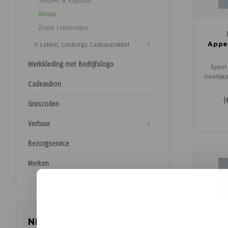
Soepen & Ragouts
Stroop
Zoete Lekkernijen
Appe
'n Lekker, Limburgs Cadeaupakket
Werkkleding met Bedrijfslogo
Appel 
heerlijk
Cadeaubon
gemaak
peren
(
Graszoden
smeuï
zachte,
Verhuur
fruitig 
brood,
Bezorgservice
smaakm
Merken
Nieuwsbrief