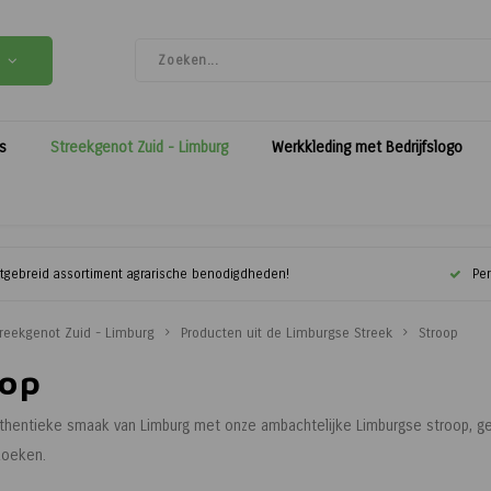
es
Streekgenot Zuid - Limburg
Werkkleding met Bedrijfslogo
itgebreid assortiment agrarische benodigdheden!
Per
reekgenot Zuid - Limburg
Producten uit de Limburgse Streek
Stroop
oop
thentieke smaak van Limburg met onze ambachtelijke Limburgse stroop, gem
koeken.