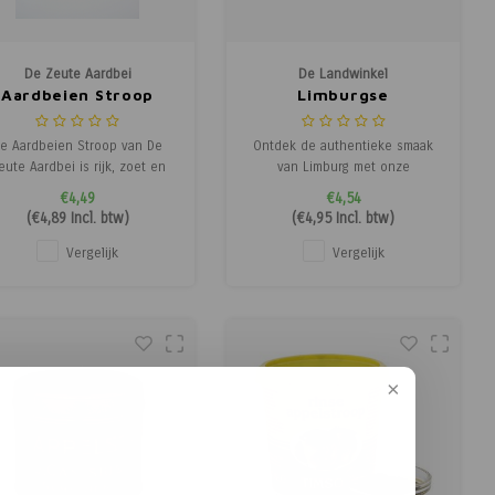
De Zeute Aardbei
De Landwinkel
Aardbeien Stroop
Limburgse
Appelstroop
e Aardbeien Stroop van De
Ontdek de authentieke smaak
eute Aardbei is rijk, zoet en
van Limburg met onze
vol van smaak, gemaakt van
Limburgse appelstroop zonder
€4,49
€4,54
rgvuldig geselecteerde, rijpe
suikerbiet van De
(
€4,89
Incl. btw)
(
€4,95
Incl. btw)
rdbeien. Ambachtelijk bereid
Jambrouwerij. Deze
 de boerderij, waardoor elke
ambachtelijke stroop wordt
Vergelijk
Vergelijk
druppel de pure smaak van
gemaakt volgens traditioneel
merfruit bevat. Heerlijk over
recept, uitsluitend van
pannenkoeken, vers
Limburgse appels, zonder
toevoeging van suikerbieten of
gera