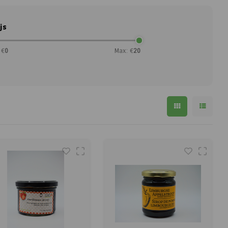
js
 €
0
Max: €
20