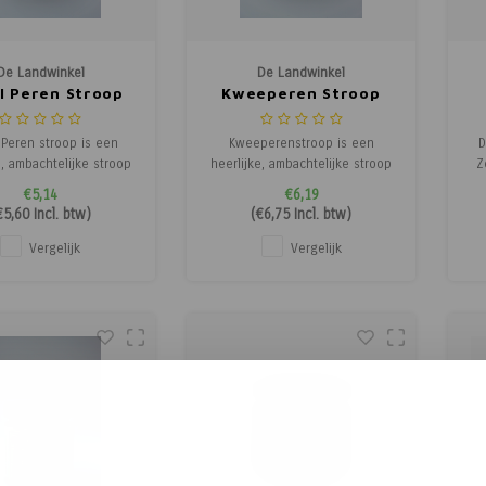
De Landwinkel
De Landwinkel
l Peren Stroop
Kweeperen Stroop
Peren stroop is een
Kweeperenstroop is een
D
e, ambachtelijke stroop
heerlijke, ambachtelijke stroop
Z
t van rijpe appels en
gemaakt van rijpe kweeperen.
€5,14
€6,19
. Deze goudbruine,
Deze dikke, goudbruine stroop
zo
€5,60
Incl. btw)
(
€6,75
Incl. btw)
ge stroop heeft een
heeft een rijke, lichtzoete
aa
 zoete smaak met een
smaak met een subtiel fruitig
op
Vergelijk
Vergelijk
aroma, perfect voor op
aroma. Perfect op brood,
 pannenkoeken of als
pannenkoeken, desserts of
zo
aker in desserts en
zelfs als smaakmaker bij kazen
gerechte
e