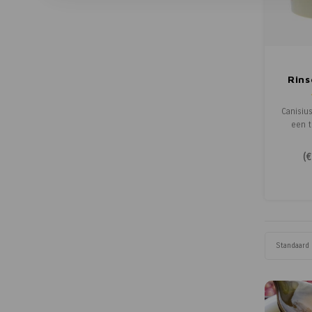
Rins
Canisiu
een t
stroop 
gesel
(
€
suike
heeft
sma
toe
conserve
Standaard