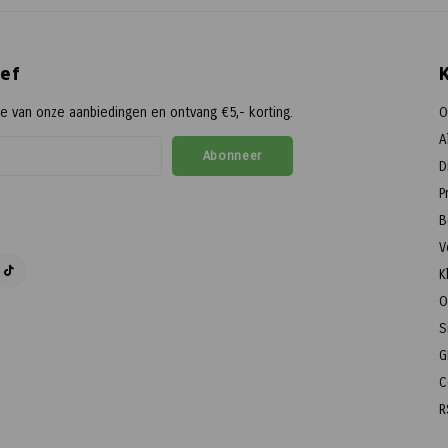
ef
te van onze aanbiedingen en ontvang €5,- korting.
O
A
Abonneer
D
P
B
V
K
O
S
G
C
R