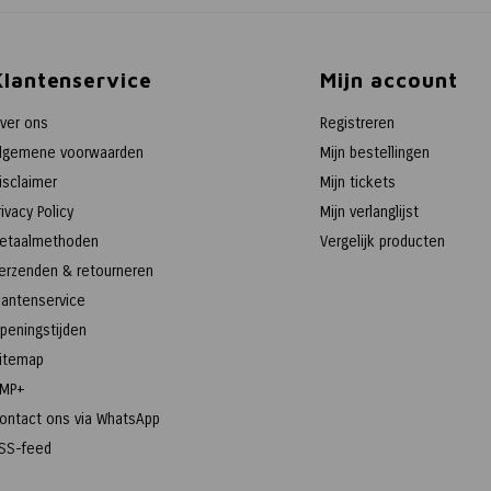
Klantenservice
Mijn account
ver ons
Registreren
lgemene voorwaarden
Mijn bestellingen
isclaimer
Mijn tickets
rivacy Policy
Mijn verlanglijst
etaalmethoden
Vergelijk producten
erzenden & retourneren
lantenservice
peningstijden
itemap
MP+
ontact ons via WhatsApp
SS-feed