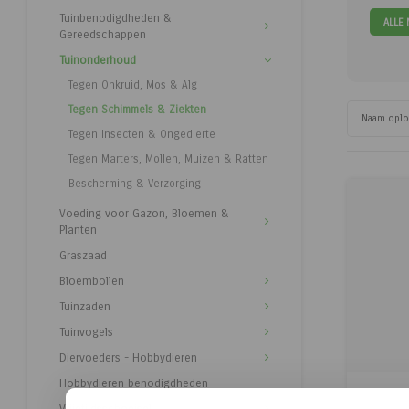
Tuinbenodigdheden &
ALLE
Gereedschappen
Tuinonderhoud
Tegen Onkruid, Mos & Alg
Tegen Schimmels & Ziekten
Naam opl
Tegen Insecten & Ongedierte
Tegen Marters, Mollen, Muizen & Ratten
Bescherming & Verzorging
Voeding voor Gazon, Bloemen &
Planten
Graszaad
Bloembollen
Tuinzaden
Tuinvogels
Diervoeders - Hobbydieren
Hobbydieren benodigdheden
Vrijetijdsschoeisel