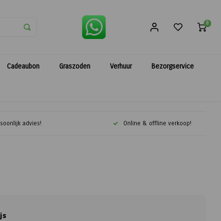
0
Cadeaubon
Graszoden
Verhuur
Bezorgservice
soonlijk advies!
Online & offline verkoop!
js