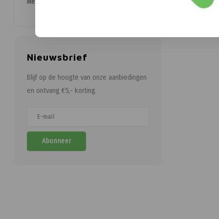
Merken
Nieuwsbrief
Blijf op de hoogte van onze aanbiedingen
en ontvang €5,- korting.
Abonneer