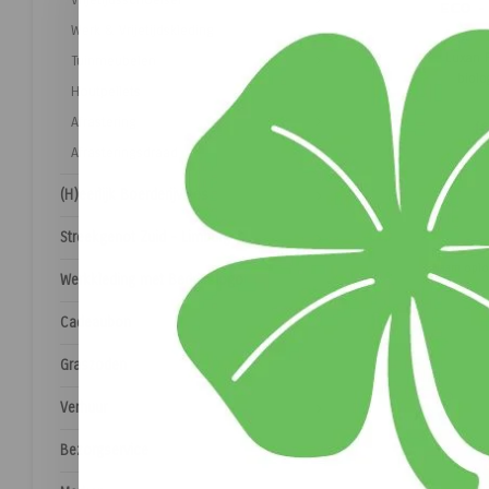
ECO -
Werk & Vrijetijdskleding
Luxan F
Tuinmeubelen
biolo
Houtpellets
middel
schur
Afrastering
(
€
moestui
Afrasteringsdraad
(H)eerlijk Boerderijvlees
Streekgenot Zuid - Limburg
Naam opl
Werkkleding met Bedrijfslogo
Cadeaubon
Graszoden
Verhuur
Bezorgservice