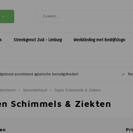
es
Streekgenot Zuid - Limburg
Werkkleding met Bedrijfslogo
itgebreid assortiment agrarische benodigdheden!
Per
itenleven
Tuinonderhoud
Tegen Schimmels & Ziekten
en Schimmels & Ziekten
en
Pri