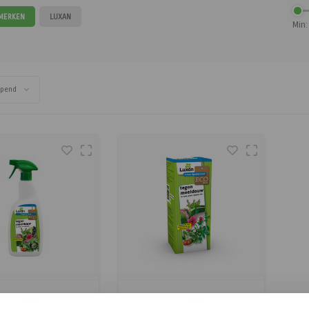
 MERKEN
LUXAN
Min:
opend
Luxan
Luxan