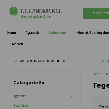
Categorieën
Home
Agrarisch
Buitenleven
(H)eerlijk Boerderijvle
Merken
Voor 12.00 besteld, morgen in huis!
U
Home
Bu
Categorieën
Teg
Agrarisch
Buitenleven
Merk