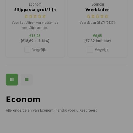
Econom
Econom
Slijppasta grof/fijn
Veerbladen
GT474/GT374
Voor het slijpen van messen op
Veerbladen GT474/GT374
een slijpmachine.
€15,45
€6,05
(
€18,69
Incl. btw)
(
€7,32
Incl. btw)
Vergelijk
Vergelijk
Econom
Alle onderdelen van Econom, handig voor u gesorteerd