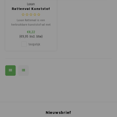
Luxan
Rattenval Kunststof
Luxan Rattenval is een
herbruikbare kunststof val met
lokaashouder. Eenvoudig op te
€8,22
spannen en effectief tegen ratten.
(
€9,95
Incl. btw)
Vergelijk
Nieuwsbrief