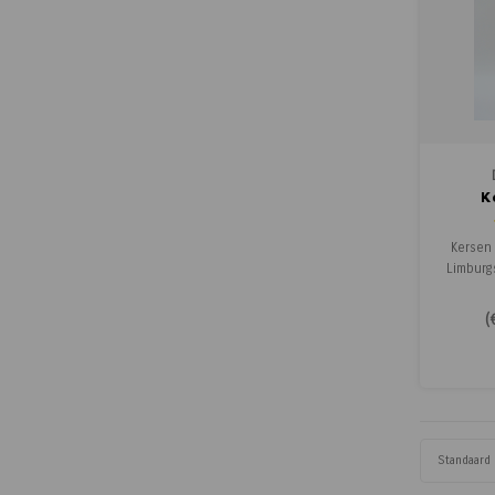
K
Kersen
Limburg
Kersen S
mousser
(
van zor
eigen 
volle, 
ri
gecombi
Standaard