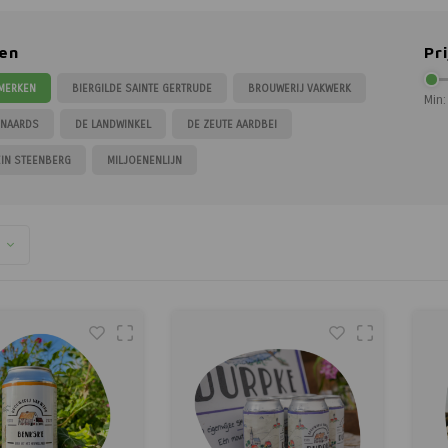
en
Pri
 MERKEN
BIERGILDE SAINTE GERTRUDE
BROUWERIJ VAKWERK
Min:
ENAARDS
DE LANDWINKEL
DE ZEUTE AARDBEI
IN STEENBERG
MILJOENENLIJN