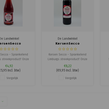
De Landwinkel
De Landwinkel
ersenSecco
KersenSecco
Eyserheide
Eyserheide
 Secco – Sprankelend
Kersen Secco – Sprankelend
s streekproduct! Onze
Limburgs streekproduct! Onze
ecco is een feestelijk
Kersen Secco is een feestelijk
€4,92
€8,22
end drankje, gemaakt
mousserend drankje, gemaakt
€5,95
Incl. btw)
(
€9,95
Incl. btw)
gvuldig geselecteerde
van zorgvuldig geselecteerde
c
Limburgse kersen. De
eigen Limburgse kersen. De
zo
Vergelijk
Vergelijk
zoet-frisse smaak van
volle, zoet-frisse smaak van
jpe kersen wordt
rijpe kersen wordt
me
neerd met een lichte
gecombineerd met een lichte
bubbel,
bubbel,