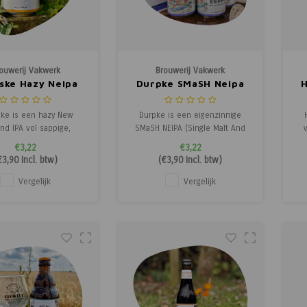
ouwerij Vakwerk
Brouwerij Vakwerk
ske Hazy Neipa
Durpke SMaSH Neipa
H
ke is een hazy New
Durpke is een eigenzinnige
nd IPA vol sappige,
SMaSH NEIPA (Single Malt And
sche smaken en een
Single Hop) die barst van de
am
€3,22
€3,22
e, zachte body. Deze
tropische aroma’s. Hazy, fruitig
Z
€3,90
Incl. btw)
(
€3,90
Incl. btw)
le hop-variant van
en heerlijk sappig: dit bier
fr
ij Vakwerk combineert
combineert een zachte
Vergelijk
Vergelijk
ge aroma’s van mango,
moutbasis met een explosie
ucht en citrus met een
van hoptonen. Verwacht tonen
e, uitgebalanceerde
van mango, citrus en perzik, a
t
bitterheid.