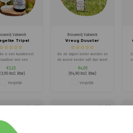
ouwerij Vakwerk
Brouwerij Vakwerk
egelke Tripel
Vreug Duuster
ke is een karaktervol
Als de dagen korter worden en
C
ciaalbier met een
de avond eerder valt dan weet
v
alanceerde smaak en
je dat het najaar in aantocht is.
€3,22
€4,05
btiele complexiteit.
In Limburg zeggen we dan: ‘t is
Dr
€3,90
Incl. btw)
(
€4,90
Incl. btw)
mouttonen, een lichte
weer vreug duuster. Een
terheid en hints van
periode van gezelligheid en
ci
Vergelijk
Vergelijk
 en kruiden maken dit
samenzijn in een knusse
r vol en verfijnd.
setting. In deze ’Milky Stout’
g
uwen door Brouwerij
(8,8%) editie ontdek j
erk met passie en