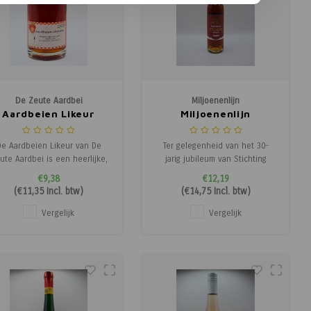
De Zeute Aardbei
Miljoenenlijn
Aardbeien Likeur
Miljoenenlijn
Stoomlikeur
De Aardbeien Likeur van De
Ter gelegenheid van het 30-
ute Aardbei is een heerlijke,
jarig jubileum van Stichting
ambachtelijke likeur met de
ZLSM werd in 2018 een unieke
€9,38
€12,19
volle, natuurlijke smaak van
en smaakvolle Miljoenenlijn
(
€11,35
Incl. btw)
(
€14,75
Incl. btw)
onrijpe aardbeien. Met zorg
Stoomlikeur ontwikkeld. Deze
bereid op de boerderij,
bijzondere likeur is
Vergelijk
Vergelijk
aardoor elke slok een pure
ambachtelijk gedistilleerd door
 fruitige beleving is. Heerlijk
de Gerlachus Bierbrouwerij en
om puur te drinken, over
Whiskystokerij en speciaal sam