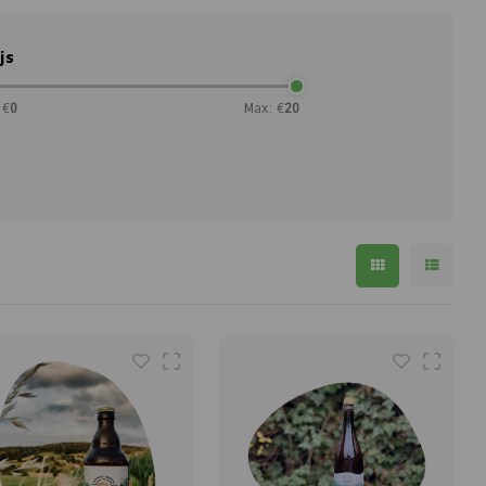
js
 €
0
Max: €
20