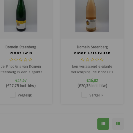
Domein Steenberg
Domein Steenberg
Pinot Gris
Pinot Gris Blush
De Pinot Gris van Domein
Een verrassend elegante
Steenberg is een elegante
verschijning: de Pinot Gris
witte wijn die finesse en
Blush van Domein Steenberg,
€14,67
€16,82
karakter harmonieus
combineert de verfijning van
(
€17,75
Incl. btw)
(
€20,35
Incl. btw)
ombineert. Afkomstig van de
witte wijn met de charmante
nnige hellingen van Domein
kleur en levendigheid van
Vergelijk
Vergelijk
Steenberg, waar de druiven
rosé. Door een korte
t zorg en toewijding worden
schilinweking krijgt deze wijn
geteeld, weerspiegelt deze
zijn karakteristieke zachte
wijn het unieke
zalmroze tin