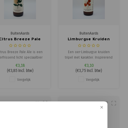
BuitenAards
BuitenAards
Citrus Breeze Pale
Limburgse Kruiden
Ale
Tripel
itrus Breeze Pale Ale is een
Een oer-Limburgse kruiden
erfrissend licht speciaalbier
tripel met karakter. Inspirerend
met een verrassende twist.
gekruid met smaken die hun
€3,18
€3,10
y-hopping en citroenmelisse
oorsprong vinden in het
(
€3,85
Incl. btw)
(
€3,75
Incl. btw)
zorgen voor een fruitige,
golvende Limburgse
trusachtige smaak en aroma.
heuvellandschap. Een
Vergelijk
Vergelijk
Het perfecte bier om van te
harmonie van kracht en
enieten op zonnige dagen!
elegantie, gebrouwen om het
leven te vieren. Proost op het
bourgondisch buitenleve