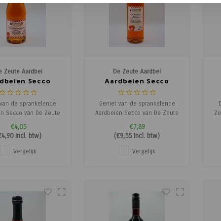
e Zeute Aardbei
De Zeute Aardbei
dbeien Secco
Aardbeien Secco
 van de sprankelende
Geniet van de sprankelende
en Secco van De Zeute
Aardbeien Secco van De Zeute
Ze
Deze frisse, lichtzoete
Aardbei! Deze frisse, lichtzoete
€4,05
€7,89
ls met de smaak van
bubbels met de smaak van
€4,90
Incl. btw)
(
€9,55
Incl. btw)
rdbeien zijn ideaal voor
rijpe aardbeien zijn ideaal voor
z
s, zomerse borrels of
feestjes, zomerse borrels of
Vergelijk
Vergelijk
ritief. Een vrolijke en
als aperitief. Een vrolijke en
w
 traktatie in elke fles.
fruitige traktatie in elke fles.
en