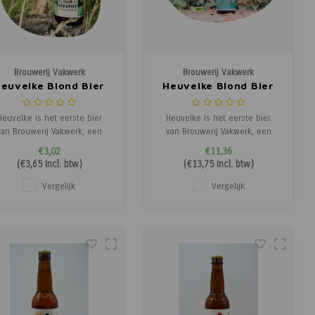
Brouwerij Vakwerk
Brouwerij Vakwerk
euvelke Blond Bier
Heuvelke Blond Bier
Heuvelke is het eerste bier
Heuvelke is het eerste bier
van Brouwerij Vakwerk, een
van Brouwerij Vakwerk, een
bachtelijke brouwerij uit het
ambachtelijke brouwerij uit het
€3,02
€11,36
uid-Limburgse Mechelen. Dit
Zuid-Limburgse Mechelen. Dit
(
€3,65
Incl. btw)
(
€13,75
Incl. btw)
isblonde bier is geïnspireerd
frisblonde bier is geïnspireerd
op het karakter van het
op het karakter van het
Vergelijk
Vergelijk
Heuvelland en werd in 2022
Heuvelland en werd in 2022
geïntroduceerd als een
geïntroduceerd als een
oegankelijke dorstlesser na
toegankelijke dorstlesser na
een
een