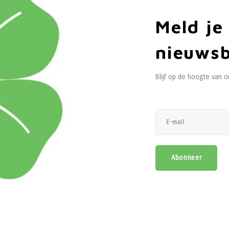
Meld je
nieuwsb
BuitenAards
BuitenAards
granen Tripel
Nettle Blossom Ale
Blijf op de hoogte van 
rachtige meergranen
Een fris en licht speciaalbier,
Am
l met een verrassend
geïnspireerd op de klassieke
e
 mondgevoel. Laat je
Pale Ale, maar met een
Ge
€3,10
€3,18
eren door de rijke,
verrassende twist. Dankzij het
€3,75
Incl. btw)
(
€3,85
Incl. btw)
gde smaken van vier
vlierbloesem- en
uldig geselecteerde
brandnetelextract krijgt dit bier
r
Vergelijk
Vergelijk
Abonneer
 harmonieus in balans
een verfijnde bloemige en
t tot één karaktervol
kruidige toets. De aroma’s zijn
roost op het Limburgse
zachtzoet en kruidig, waardoor
a
uitenleven, wa