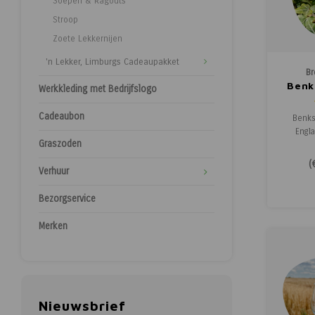
Soepen & Ragouts
Stroop
Zoete Lekkernijen
'n Lekker, Limburgs Cadeaupakket
Br
Benk
Werkkleding met Bedrijfslogo
Cadeaubon
Benks
Engla
Graszoden
tropi
romig
(
Verhuur
sing
Brouwer
Bezorgservice
fruiti
passievr
mild
Merken
Nieuwsbrief