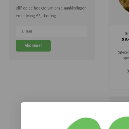
Blijf op de hoogte van onze aanbiedingen
en ontvang €5,- korting.
Br
Sjt
Abonneer
Sjtegel
spe
uitgeb
een su
(
Rijke 
hopbit
karamel
bie
Gebro
Vakw