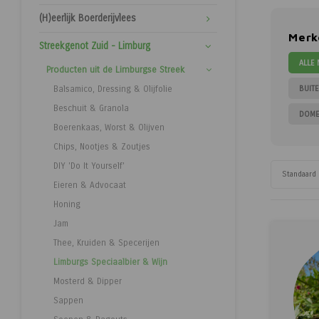
(H)eerlijk Boerderijvlees
Merk
Streekgenot Zuid - Limburg
ALLE
Producten uit de Limburgse Streek
BUIT
Balsamico, Dressing & Olijfolie
Beschuit & Granola
DOME
Boerenkaas, Worst & Olijven
Chips, Nootjes & Zoutjes
DIY 'Do It Yourself'
Standaard
Eieren & Advocaat
Honing
Jam
Thee, Kruiden & Specerijen
Limburgs Speciaalbier & Wijn
Mosterd & Dipper
Sappen