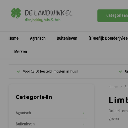
Categorieën
Home
Agrarisch
Buitenleven
(H)eerlijk Boerderijvle
Merken
Voor 12.00 besteld, morgen in huis!
U
Home
St
Categorieën
Lim
Ontdek ons 
Agrarisch
geven.
Buitenleven