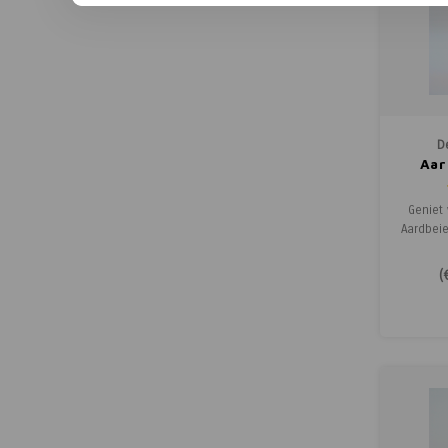
D
Aar
Geniet
Aardbei
Aardbei! 
bubbe
(
rijpe aa
feestje
als ape
fruitige