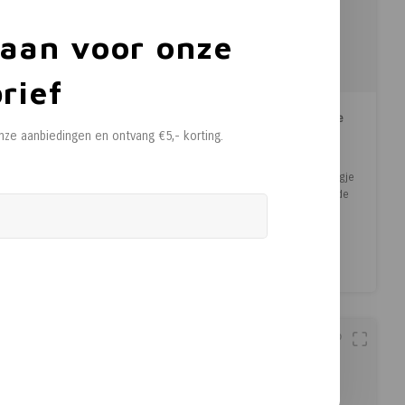
 aan voor onze
rief
Biergilde Sainte Gertrude
Biergilde Sainte Gertrude
Sainte Gertrude
Sainte Gertrude
onze aanbiedingen en ontvang €5,- korting.
Blond
Tripel
bachtelijk Belgisch bier met
Zacht, rijk en met een vleugje
en Mergelland-twist. Sainte
Mergelland. Sainte Gertrude
rtrude Blond wordt met zorg
Tripel is een ambachtelijk bier
€3,02
€3,02
gebrouwen volgens
van hoge gisting, gebrouwen
(
€3,65
Incl. btw)
(
€3,65
Incl. btw)
traditionele Belgische
met zorg en lokale
ecepten, met aandacht voor
ingrediënten. Geïnspireerd
Vergelijk
Vergelijk
lokale ingrediënten. Dit
door traditionele Belgische
ambachtelijke bier van 6,4%
recepten, combineert dit bier
lcohol heeft een verfijnde,
een zachte en rijke smaak met
evenwichtige s
ee