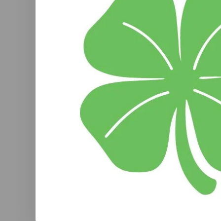
Meer
Een k
tripe
zacht
meevo
(
gelaa
zorgv
granen,
gebrach
bier. P
b