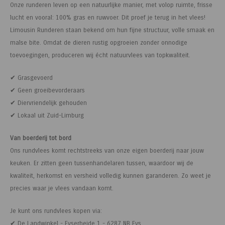
Onze runderen leven op een natuurlijke manier, met volop ruimte, frisse
Paarden
Tuinvogels
Perman
Melkwi
Veterin
KI
Tuinh
Bloem
Siervo
Kinder
Vesten
Kastan
Afrast
Honing
lucht en vooral: 100% gras en ruwvoer. Dit proef je terug in het vlees!
Limousin Runderen staan bekend om hun fijne structuur, volle smaak en
Pluimvee
Diervoeders - Hobbydieren
Afraste
Minera
Schee
Veterin
Kruide
Honden
Regenk
Kastan
Tuinga
Jam
malse bite. Omdat de dieren rustig opgroeien zonder onnodige
toevoegingen, produceren wij écht natuurvlees van topkwaliteit.
Geit
Hobbydieren benodigdheden
Isolato
Klauwv
Messe
Divers
Dahlia
Stroois
High Vi
Robini
Prikkel
Thee, 
✔ Grasgevoerd
Hond
Vrijetijdsschoeisel
Verbin
Schee
Kweek
Sokke
Toegan
Gereed
Limbur
✔ Geen groeibevorderaars
✔ Diervriendelijk gehouden
Onderdelen scheermachines
Werk & Vrijetijdskleding
Geree
Messe
Pootaa
Access
Veldhe
Moster
✔ Lokaal uit Zuid-Limburg
Schoeisel
Tuinmeubelen
Lint, d
Divers
Groen
Hekfr
Sappe
Van boerderij tot bord
Ons rundvlees komt rechtstreeks van onze eigen boerderij naar jouw
Hygiëne & Reiniging
Houtpellets
Afraste
Moestu
Soepen
keuken. Er zitten geen tussenhandelaren tussen, waardoor wij de
kwaliteit, herkomst en versheid volledig kunnen garanderen. Zo weet je
Transport
Afrastering
Huisdie
Stroop
precies waar je vlees vandaan komt.
Afrasteringsdraad
Haspel
Zoete 
Je kunt ons rundvlees kopen via:
✔ De Landwinkel - Eyserheide 1 - 6287 NB Eys