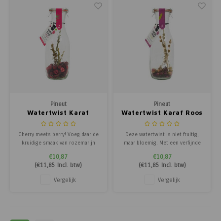
Pineut
Pineut
Watertwist Karaf
Watertwist Karaf Roos
Cranberry Kers
Bergthee Hibiscus
Rozemarijn
Cherry meets berry! Voeg daar de
Deze watertwist is niet fruitig,
kruidige smaak van rozemarijn
maar bloemig. Met een verfijnde
aan toe en je krijgt een
mix van bergthee, rozenknopjes
€10,87
€10,87
verfrissende watertwist
en hibiscusbloemen ontstaat een
(
€11,85
Incl. btw)
(
€11,85
Incl. btw)
boordevol smaak en
heerlijk bouquet aan smaken.
antioxidanten. Een ware
Verfrissend van smaak en een
Vergelijk
Vergelijk
smaakexplosie en een feestje om
genot voor elke dag. De
op tafel te zetten. De watertwist
watertwist wordt geleverd in een
wordt geleverd in een mooie
mooie karaf
karaf