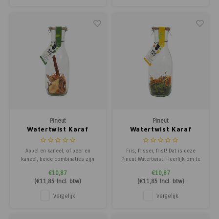
zorgvuldig samengestelde mix
verfrissende watertwist wordt
van
geleverd in
Pineut
Pineut
Watertwist Karaf
Watertwist Karaf
Appel Peer Kaneel
Citrus Munt Verve
Appel en kaneel, of peer en
Fris, frisser, frist! Dat is deze
kaneel, beide combinaties zijn
Pineut Watertwist. Heerlijk om te
heerlijk. Pineut heeft ze
drinken en een plaatje om te zien.
€10,87
€10,87
samengebracht in één
Met een echte Rotterdamse twist:
(
€11,85
Incl. btw)
(
€11,85
Incl. btw)
verfrissende watertwist die
alle munt komt uit een lokale
fruitig, kruidig en vol van smaak
stadstuin. De watertwist wordt
Vergelijk
Vergelijk
is. De watertwist wordt geleverd
geleverd in een mooie karaf met
in een mooie karaf met glazen
glazen deksel en klemmen,
deksel en klemmen, waard