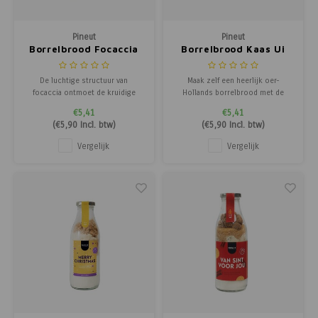
Poortg
Pineut
Pineut
Birth A
Borrelbrood Focaccia
Borrelbrood Kaas Ui
Tomato Bruschetta
Birth 
De luchtige structuur van
Maak zelf een heerlijk oer-
focaccia ontmoet de kruidige
Hollands borrelbrood met de
smaak van bruschetta. Mamma
onweerstaanbare smaak van kaas
APS
€5,41
€5,41
mia, wat een smaakexplosie!
en ui. Deze klassieker is
(
€5,90
Incl. btw)
(
€5,90
Incl. btw)
Perfect voor borrels, vrijmibo’s,
wereldwijd een smaaksensatie en
verjaardagen of een zomerse
een gegarandeerde hit bij elke
Vergelijk
Vergelijk
middag, dit borrelbrood maakt elk
borrel! Simpel te bereiden en
moment bijzonder. Variëren met
altijd een succes: dippen,
toppings? Zeker w
besmeren of gewoon zo g