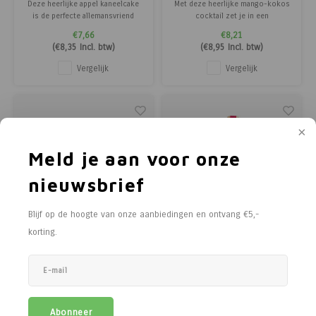
Deze heerlijke appel kaneelcake
Met deze heerlijke mango-kokos
is de perfecte allemansvriend
cocktail zet je in een
waar bijna niemand nee tegen
handomdraai een vrolijk drankje
€7,66
€8,21
zegt. Fris, kruidig en
op tafel. Perfect voor een
(
€8,35
Incl. btw)
(
€8,95
Incl. btw)
onweerstaanbaar lekker, precies
zonnige zomerdag, maar ook een
wat je wilt voor een gezellig
oppepper tijdens een winterdip!
Vergelijk
Vergelijk
wintermoment of als warm
In de fles vind je de ideale mix van
cadeautje voor iemand speciaal.
zoete mango, romige kokos en
een vleugje r
Meld je aan voor onze
nieuwsbrief
Blijf op de hoogte van onze aanbiedingen en ontvang €5,-
korting.
Pineut
Pineut
Strawberry Mojito
Vinaigrette Framboos
Granaatappel Munt
Een heerlijk frisse en fruitige
Creëer een frisse, smaakvolle
cocktail dankzij de perfecte
dressing met dit flesje. Vul het
Abonneer