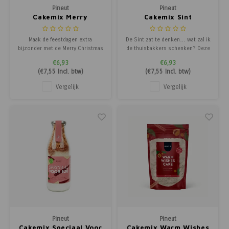
Pineut
Pineut
Cakemix Merry
Cakemix Sint
Christmas
Maak de feestdagen extra
De Sint zat te denken… wat zal ik
bijzonder met de Merry Christmas
de thuisbakkers schenken? Deze
Cake van Pineut! Deze heerlijke
heerlijke cake met kruidnootjes
€6,93
€6,93
appel-kaneel cake brengt de
brengt de geur van Sinterklaas
(
€7,55
Incl. btw)
(
€7,55
Incl. btw)
warme geur van kerst direct in
direct in huis en zorgt voor een
huis en tovert een glimlach op
flinke dosis gezelligheid. Vol
Vergelijk
Vergelijk
elk gezicht. Een klassieke
warme specerijen en een
combinatie van frisse appels en
knapperige verrassing: het
hartverwarmende
ultieme fees
Pineut
Pineut
Cakemix Speciaal Voor
Cakemix Warm Wishes