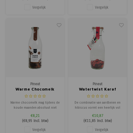
oregano en salie uit Sicilië. Het
pittigheid van Spaanse peper met
resultaat is een perfecte balans
de frisse, fruitige tonen van
Vergelijk
Vergelijk
tussen fris, kruidig en vol van
sinaasappel. Het resultaat is een
smaak. Heerlijk over geroosterde
perfecte balans tussen zoet en p
g
Pineut
Pineut
Warme Chocomelk
Watertwist Karaf
Aardbei Hibiscus
Warme chocomelk mag tijdens de
De combinatie van aardbeien en
koude maanden absoluut niet
hibiscus vormt een heerlijk vol
ontbreken. Met deze kruidige mix
en fruitig geheel. Hibiscus zit
€8,21
€10,87
zet je in een handomdraai een
boordevol antioxidanten en de
(
€8,95
Incl. btw)
(
€11,85
Incl. btw)
heerlijke kop op tafel en geniet je
aardbeien geven je vitamine C een
van pure warmte. In de fles vind je
natuurlijke boost, je bloeit er
Vergelijk
Vergelijk
luxe chocoladekrullen en een
helemaal van op! Deze