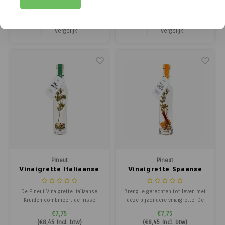
combinatie van gevriesdroogde
met extra vergine olijfolie, witte
€8,21
€7,75
aardbeien, kruizemunt en rum.
wijnazijn en een scheutje honing.
(
€8,95
Incl. btw)
(
€8,45
Incl. btw)
Niet voor niets dragen ze de
Laat de smaken een week rusten
naam Zomerkoninkjes! Aardbeien
en mengen, filteren is niet nodig.
Vergelijk
Vergelijk
zijn ieder jaar hét teken dat de
Goed schudden voor gebruik en
zomer officieel is begonnen, en
gebruik bij salades zoals e
deze cock
Pineut
Pineut
Vinaigrette Italiaanse
Vinaigrette Spaanse
Kruiden
Peper Sinaasappel
De Pineut Vinaigrette Italiaanse
Breng je gerechten tot leven met
Kruiden combineert de frisse
deze bijzondere vinaigrette! De
tonen van balsamico en honing
Pineut Vinaigrette Spaanse Peper
€7,75
€7,75
met de aromatische kracht van
& Sinaasappel combineert de
(
€8,45
Incl. btw)
(
€8,45
Incl. btw)