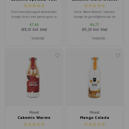
Jou
Deze heerlijke appel kaneelcake
Onze ‘Warm Wishes’ cakemix
brengt direct een warme geur in
brengt de gezelligheid van de
huis en zorgt voor een flinke
winter samen met de rijke
€7,66
€4,77
dosis gezelligheid. De frisse
smaken van kaneel, kruidnagel en
(
€8,35
Incl. btw)
(
€5,20
Incl. btw)
stukjes appel in combinatie met
nootmuskaat. Het resultaat? Een
een vleugje kaneel maken dit een
heerlijke, kruidige cake die
Vergelijk
Vergelijk
echte klassieker, perfect bij de
perfect is voor koude dagen,
koffie, thee of als lekker tussen
feestelijke avonden en knusse
momenten samen.
Pineut
Pineut
Cakemix Warme
Mango Colada
Wensen