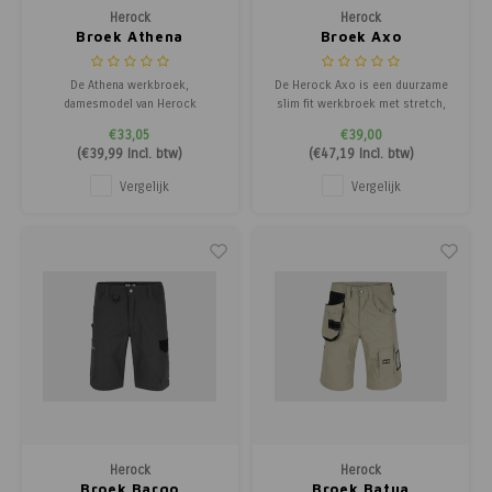
Herock
Herock
Broek Athena
Broek Axo
De Athena werkbroek,
De Herock Axo is een duurzame
damesmodel van Herock
slim fit werkbroek met stretch,
collectie is een soepele
waterafstotende coating en
€33,05
€39,00
servicebroek, die ideaal is tijdens
versterkte kniezakken voor extra
(
€39,99
Incl. btw)
(
€47,19
Incl. btw)
de zomer. De broek heeft een
bescherming.
verstelbare tailleband en zoom
Vergelijk
Vergelijk
onderaan, waardoor u de broek
naar eigen zin kunt verstellen.
Herock
Herock
Broek Bargo
Broek Batua