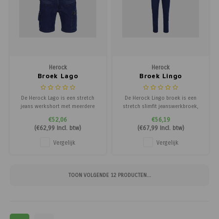
Herock
Herock
Broek Lago
Broek Lingo
De Herock Lago is een stretch
De Herock Lingo broek is een
jeans werkshort met meerdere
stretch slimfit jeanswerkbroek,
zakken, GSM-zakje en hamerlus
comfortabel en modern. Ideaal
€52,06
€56,19
voor ultiem draagcomfort en
voor dagelijks werk en kluswerk.
(
€62,99
Incl. btw)
(
€67,99
Incl. btw)
functionaliteit.
Vergelijk
Vergelijk
TOON VOLGENDE
12
PRODUCTEN...