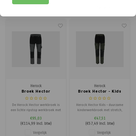
moderne, slanke pasvorm met
intensieve zomerse werkdagen.
extra comfort.
Vergelijk
Vergelijk
Herock
Herock
Broek Hector
Broek Hector - Kids
De Herock Hector werkbroek is
Herock Hector Kids – duurzame
een lichte ripstop werkbroek met
kinderwerkbroek met stretch,
4-way stretch panelen en
kniebescherming en handige
€95,03
€47,51
Cordura® knieversteviging. Ideaal
zakken.
(
€114,99
Incl. btw)
(
€57,49
Incl. btw)
voor maximale bewegingsvrijheid.
Vergelijk
Vergelijk