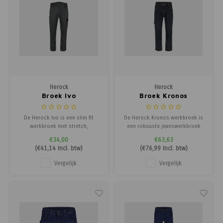
Herock
Herock
Broek Ivo
Broek Kronos
De Herock Ivo is een slim fit
De Herock Kronos werkbroek is
werkbroek met stretch,
een robuuste jeanswerkbroek
waterafstotende coating en
met verstelbare taille en
€34,00
€63,63
verhoogde tailleband voor extra
kniebescherming. Perfect voor
(
€41,14
Incl. btw)
(
€76,99
Incl. btw)
comfort.
zwaar en dagelijks gebruik.
Vergelijk
Vergelijk