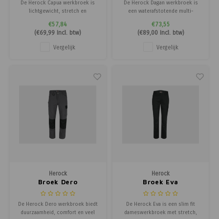
De Herock Capua werkbroek is
De Herock Dagan werkbroek is
lichtgewicht, stretch en
een waterafstotende multi-
comfortabel. Met Coolmax®
pocket broek met vaste
€57,84
€73,55
technologie voor koel en droog
nagelzakken en kniebescherming.
(
€69,99
Incl. btw)
(
€89,00
Incl. btw)
comfort. Ideaal voor dagelijks
Perfect voor intensief
werk.
professioneel gebruik.
Vergelijk
Vergelijk
Herock
Herock
Broek Dero
Broek Eva
De Herock Dero werkbroek biedt
De Herock Eva is een slim fit
duurzaamheid, comfort en veel
dameswerkbroek met stretch,