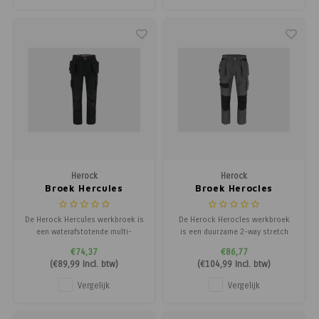
Herock
Herock
Broek Hercules
Broek Herocles
De Herock Hercules werkbroek is
De Herock Herocles werkbroek
een waterafstotende multi-
is een duurzame 2-way stretch
pocket broek met afritsbare
broek met Coolmax® technologie
€74,37
€86,77
nagelzakken en reflecterende
en vaste nagelzakken. Perfect
(
€89,99
Incl. btw)
(
€104,99
Incl. btw)
details. Duurzaam en functioneel.
voor comfort en intensief
gebruik.
Vergelijk
Vergelijk