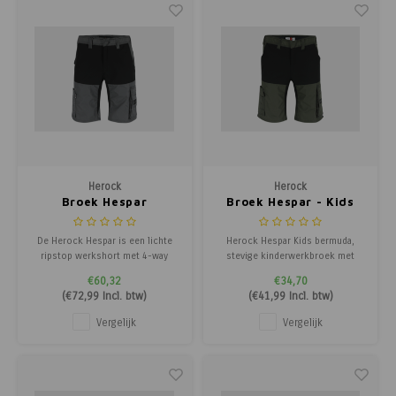
Herock
Herock
Broek Hespar
Broek Hespar - Kids
De Herock Hespar is een lichte
Herock Hespar Kids bermuda,
ripstop werkshort met 4-way
stevige kinderwerkbroek met
stretch, GSM-zakje en hamerlus –
stretch en meerdere zakken.
€60,32
€34,70
maximale bewegingsvrijheid en
(
€72,99
Incl. btw)
(
€41,99
Incl. btw)
functionaliteit in één.
Vergelijk
Vergelijk