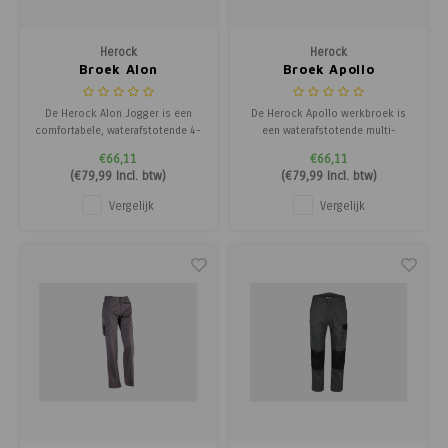
Poortg
Herock
Herock
Birth A
Broek Alon
Broek Apollo
Birth 
De Herock Alon Jogger is een
De Herock Apollo werkbroek is
comfortabele, waterafstotende 4-
een waterafstotende multi-
way stretch joggingbroek met
pocket broek met verstelbare
APS
€66,11
€66,11
knieversteviging. Perfect voor
taille en kniebescherming. Stevig
(
€79,99
Incl. btw)
(
€79,99
Incl. btw)
actief werk en dagelijks gebruik.
en ideaal voor professioneel
gebruik.
Vergelijk
Vergelijk