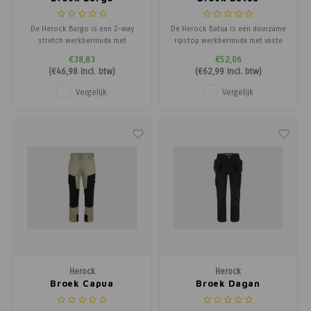
De Herock Bargo is een 2-way
De Herock Batua is een duurzame
stretch werkbermuda met
ripstop werkbermuda met vaste
sleutelring, reflecterende details
nagelzakken, sleutelring en
€38,83
€52,06
en handige multi-pocket indeling.
handige multi-pocket indeling.
(
€46,98
Incl. btw)
(
€62,99
Incl. btw)
Vergelijk
Vergelijk
Herock
Herock
Broek Capua
Broek Dagan