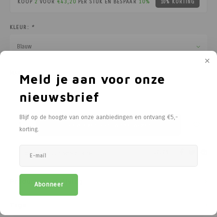
KOOP
2
VOOR
€43,20
PER STUK EN BESPAAR
10%
10% KORTING
Poortg
Birth A
KLEUR:
*
Blauw
Birth 
MAAT:
*
APS
Meld je aan voor onze
36
nieuwsbrief
Blijf op de hoogte van onze aanbiedingen en ontvang €5,-
Toevoegen aan winkelwagen
korting.
DELEN:
Toevoegen aan vergelijking
Productomschrijving
Abonneer
Tags