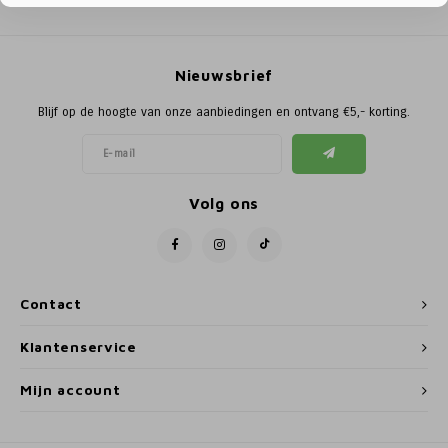
Poortg
Birth A
Nieuwsbrief
Birth 
Blijf op de hoogte van onze aanbiedingen en ontvang €5,- korting.
APS
Volg ons
Contact
Klantenservice
Mijn account