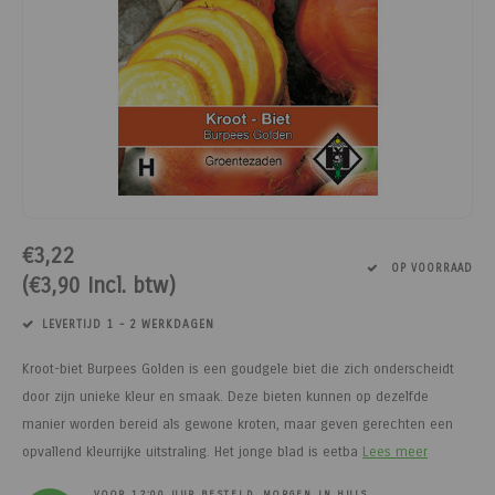
Paarden
Tuinvogels
Perman
Melkwi
Veterin
KI
Tuinh
Bloem
Siervo
Kinder
Vesten
Kastan
Afrast
Honing
Pluimvee
Diervoeders - Hobbydieren
Afraste
Minera
Schee
Veterin
Kruide
Honden
Regenk
Kastan
Tuinga
Jam
Geit
Hobbydieren benodigdheden
Isolato
Klauwv
Messe
Divers
Dahlia
Stroois
High Vi
Robini
Prikkel
Thee, 
Hond
Vrijetijdsschoeisel
Verbin
Schee
Kweek
Sokke
Toegan
Gereed
Limbur
Onderdelen scheermachines
Werk & Vrijetijdskleding
Geree
Messe
Pootaa
Access
Veldhe
Moster
€3,22
OP VOORRAAD
(€3,90 Incl. btw)
Schoeisel
Tuinmeubelen
Lint, d
Divers
Groen
Hekfr
Sappe
LEVERTIJD 1 - 2 WERKDAGEN
Hygiëne & Reiniging
Houtpellets
Afraste
Moestu
Soepen
Kroot-biet Burpees Golden is een goudgele biet die zich onderscheidt
Transport
Afrastering
Huisdie
Stroop
door zijn unieke kleur en smaak. Deze bieten kunnen op dezelfde
manier worden bereid als gewone kroten, maar geven gerechten een
Afrasteringsdraad
Haspel
Zoete 
opvallend kleurrijke uitstraling. Het jonge blad is eetba
Lees meer
VOOR 12:00 UUR BESTELD, MORGEN IN HUIS.