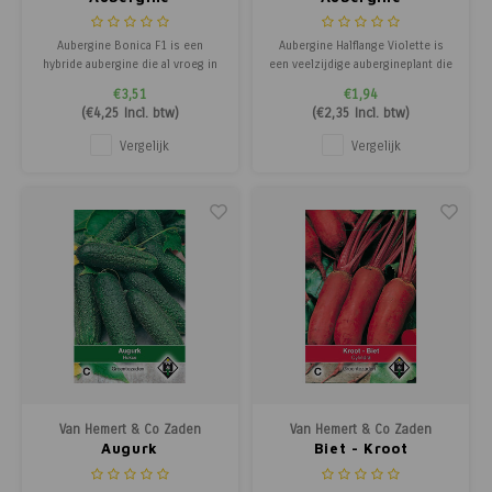
Aubergine Bonica F1 is een
Aubergine Halflange Violette is
hybride aubergine die al vroeg in
een veelzijdige aubergineplant die
het seizoen dieppaarse,
het beste groeit in een kas, maar
€3,51
€1,94
ovaalronde vruchten produceert
ook buiten op een beschutte,
(
€4,25
Incl. btw)
(
€2,35
Incl. btw)
van ongeveer 16cm. lang. De plant
zonnige plek kan worden
heeft groot, decoratief blad en
gekweekt. De plant heeft grote,
Vergelijk
Vergelijk
groeit het best in een kas of
decoratieve bladeren en
plastic tunnel, maar kan ook
produceert langwerpige, ovale
buiten op een
vruchten, ideaa
Van Hemert & Co Zaden
Van Hemert & Co Zaden
Augurk
Biet - Kroot