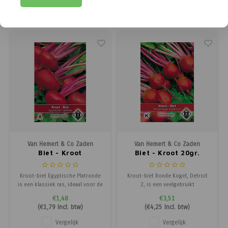
hoog-ronde knollen van
kunnen op dezelfde manier
uitstekende kwaliteit en is weinig
worden bereid als gewone
Vergelijk
Vergelijk
gevoelig voor schieten. Boro is
kroten, maar geven gerechten
geschikt voor vroege zomer- en
een opvallend kleurrijke
herfstteel
uitstraling. Het jonge blad is
eetba
Van Hemert & Co Zaden
Van Hemert & Co Zaden
Biet - Kroot
Biet - Kroot 20gr.
Kroot-biet Egyptische Platronde
Kroot-biet Ronde Kogel, Detroit
is een klassiek ras, ideaal voor de
2, is een veelgebruikt
vroege teelt van platronde bieten.
standaardras dat bekend staat om
€1,48
€3,51
Deze biet staat bekend om zijn
zijn goede kleur en smaak. Dit ras
(
€1,79
Incl. btw)
(
€4,25
Incl. btw)
goede kleur en smaak en is
is geschikt voor zomer- en
perfect voor tuiniers die eerste
herfstteelt en kan bovendien
Vergelijk
Vergelijk
verse bieten uit eigen tuin willen
worden gebruikt voor