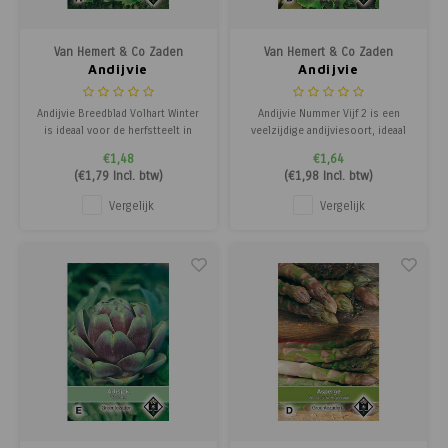
Poortg
Van Hemert & Co Zaden
Van Hemert & Co Zaden
Birth A
Andijvie
Andijvie
Birth 
Andijvie Breedblad Volhart Winter
Andijvie Nummer Vijf 2 is een
is ideaal voor de herfstteelt in
veelzijdige andijviesoort, ideaal
volle grond en de herfst- en
voor vroege, zomer- en
APS
€1,48
€1,64
winterteelt onder glas. Dit ras
herfstteelt. Het korte, malse blad
(
€1,79
Incl. btw)
(
€1,98
Incl. btw)
produceert stevige, brede
heeft een frisse groen tot
kroppen met mals blad, perfect
geelgroene kleur en groeit
Vergelijk
Vergelijk
voor frisse herfst- en
rechtop, waardoor de kroppen
wintermaaltijden.
snel vollopen. Geschikt voor
zowel volle grond als