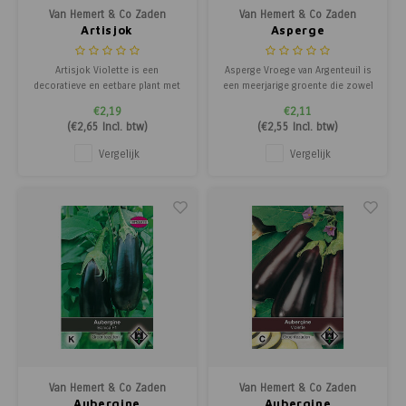
Van Hemert & Co Zaden
Van Hemert & Co Zaden
Artisjok
Asperge
Artisjok Violette is een
Asperge Vroege van Argenteuil is
decoratieve en eetbare plant met
een meerjarige groente die zowel
grote, paarse bloemen. De jonge
als witte als groene asperges een
€2,19
€2,11
bloemen zijn volledig eetbaar,
heerlijke oogst levert. De planten
(
€2,65
Incl. btw)
(
€2,55
Incl. btw)
terwijl bij oudere bloemen vooral
gedijen het beste in goed
de bloembodem geschikt is voor
doorlatende, zanderige grond op
Vergelijk
Vergelijk
consumptie. De prachtige
een zonnige locatie. De fijne,
bloemen zijn bovendien populair
ingesneden takken kunnen ook
in (droog)bo
wo
Van Hemert & Co Zaden
Van Hemert & Co Zaden
Aubergine
Aubergine