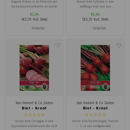
Augurk Hokus is de kleinste van
Kroot-biet Cylindra is een
de komkommerfamilie en wordt
halflange biet met een
zowel vers als ingelegd gegeten.
uitstekende smaak en een
€1,94
€1,94
Voor de beste smaak is het
productief karakter. Dankzij de
(
€2,35
Incl. btw)
(
€2,35
Incl. btw)
belangrijk om de jonge vruchten
grootte van de knol is Cylindra
vroeg te plukken. Deze augurken
ideaal voor vorstvrije bewaring in
Vergelijk
Vergelijk
zijn eenvoudig te telen op een
de winter en levert het langdurig
zonnige plek in voedzame grond
smakelijke bieten voor
en zijn
thuisgebruik.
Van Hemert & Co Zaden
Van Hemert & Co Zaden
Biet - Kroot
Biet - Kroot
Kroot-biet Chioggia is een
Kroot-biet Ronde Kogel, Detroit
bijzondere bietensoort die zich
2, is een veelgebruikt