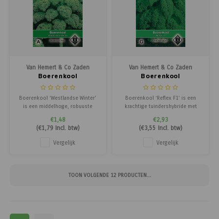
Van Hemert & Co Zaden
Van Hemert & Co Zaden
Boerenkool
Boerenkool
Boerenkool ‘Westlandse Winter’
Boerenkool ‘Reflex F1’ is een
is een middelhoge, robuuste
krachtige tuindershybride met
boerenkool met donkergroen tot
donkergroen, fijngekruld blad,
€1,48
€2,93
diepgroen blad, ideaal voor oogst
ideaal voor oogst in de herfst en
(
€1,79
Incl. btw)
(
€3,55
Incl. btw)
in de late herfst, winter en het
winter. Dit ras is weerbestendig
vroege voorjaar. Dit ras is zowel
en uitstekend geschikt voor
Vergelijk
Vergelijk
smakelijk als decoratief en een
tuinders die een betrouwbare
uitstekende aanvulling voor de m
oogst willen, zelfs bij slecht
weer.
TOON VOLGENDE
12
PRODUCTEN...