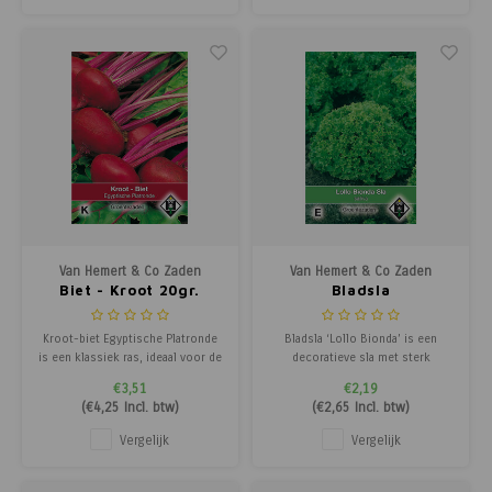
oogsten.
winterbewaring, waardoor je
langdurig van smakelijke bi
Van Hemert & Co Zaden
Van Hemert & Co Zaden
Biet - Kroot 20gr.
Bladsla
Kroot-biet Egyptische Platronde
Bladsla ‘Lollo Bionda’ is een
is een klassiek ras, ideaal voor de
decoratieve sla met sterk
vroege teelt van platronde bieten.
gekruld, helder groen blad, ideaal
€3,51
€2,19
Deze biet staat bekend om zijn
voor gemengde en kleurrijke
(
€4,25
Incl. btw)
(
€2,65
Incl. btw)
goede kleur en smaak en is
salades. Het jonge, malse blad
perfect voor tuiniers die eerste
kan als snijsla worden geoogst,
Vergelijk
Vergelijk
verse bieten uit eigen tuin willen
maar de sla kan ook als kleine
oogsten.
kropjes worden gebruikt voor
verse consump