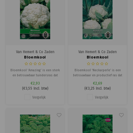
Van Hemert & Co Zaden
Van Hemert & Co Zaden
Bloemkool
Bloemkool
Bloemkool ‘Amazing’ is een sterk
Bloemkool ‘Neckarperle’ is een
en betrouwbaar tuindersras dat
betrouwbaar en productief ras dat
uitstekend geschikt is voor de
bijzonder geschikt is voor de
€2,93
€2,69
zomer- en vroege herfstteelt. De
zomer- en vroege herfstteelt. De
(
€3,55
Incl. btw)
(
€3,25
Incl. btw)
plant heeft een opgerichte groei
planten vormen mooie, stevige
en is goed zelfdekbaar, waardoor
en fijnkorrelige kroppen met een
Vergelijk
Vergelijk
de kroppen mooi wit en compact
uitstekende smaak. Dankzij de
blijven zonder extra bladbesch
gelijkmatige groei is dit ras geli