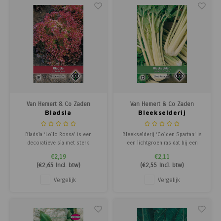
Van Hemert & Co Zaden
Van Hemert & Co Zaden
Bladsla
Bleekselderij
Bladsla ‘Lollo Rossa’ is een
Bleekselderij ‘Golden Spartan’ is
decoratieve sla met sterk
een lichtgroen ras dat bij een
gekruld, rood blad, perfect voor
dichte plantafstand in de herfst
€2,19
€2,11
kleurrijke salades. Het jonge,
een groen-geel kleurtje krijgt. Dit
(
€2,65
Incl. btw)
(
€2,55
Incl. btw)
malse blad kan als snijsla worden
smakelijke en knapperige gewas
geoogst voor garnering of
is ideaal voor soepen,
Vergelijk
Vergelijk
broodjes, maar de sla kan ook als
stoofgerechten, salades en als
kleine kropjes worden geoogst
verse snack.
voor verse c