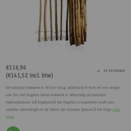
Paarden
Tuinvogels
Perman
Melkwi
Veterin
KI
Tuinh
Bloem
Siervo
Kinder
Vesten
Kastan
Afrast
Honing
Pluimvee
Diervoeders - Hobbydieren
Afraste
Minera
Schee
Veterin
Kruide
Honden
Regenk
Kastan
Tuinga
Jam
Geit
Hobbydieren benodigdheden
Isolato
Klauwv
Messe
Divers
Dahlia
Stroois
High Vi
Robini
Prikkel
Thee, 
Hond
Vrijetijdsschoeisel
Verbin
Schee
Kweek
Sokke
Toegan
Gereed
Limbur
Onderdelen scheermachines
Werk & Vrijetijdskleding
Geree
Messe
Pootaa
Access
Veldhe
Moster
€116,96
OP VOORRAAD
(€141,52 Incl. btw)
Schoeisel
Tuinmeubelen
Lint, d
Divers
Groen
Hekfr
Sappe
Dit kastanje hekwerk is 183cm hoog, latafstand 8-9cm en een lengte
Hygiëne & Reiniging
Houtpellets
Afraste
Moestu
Soepen
van 5m. Het Engelse latten hekwerk is afkomstig uit kastanje
hakhoutbossen inÂ Engeland.Â Het Engelse schapenhek heeft een
Transport
Afrastering
Huisdie
Stroop
rustieke uitstralingÂ en de latten zijn stomper gepunt.Â Het Enge
Lees
meer
Afrasteringsdraad
Haspel
Zoete 