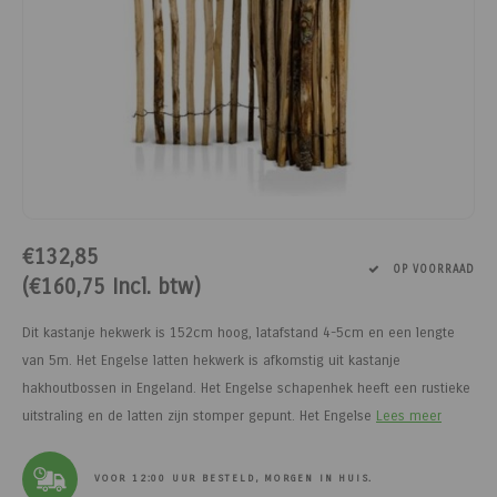
Paarden
Tuinvogels
Perman
Melkwi
Veterin
KI
Tuinh
Bloem
Siervo
Kinder
Vesten
Kastan
Afrast
Honing
Pluimvee
Diervoeders - Hobbydieren
Afraste
Minera
Schee
Veterin
Kruide
Honden
Regenk
Kastan
Tuinga
Jam
Geit
Hobbydieren benodigdheden
Isolato
Klauwv
Messe
Divers
Dahlia
Stroois
High Vi
Robini
Prikkel
Thee, 
Hond
Vrijetijdsschoeisel
Verbin
Schee
Kweek
Sokke
Toegan
Gereed
Limbur
Onderdelen scheermachines
Werk & Vrijetijdskleding
Geree
Messe
Pootaa
Access
Veldhe
Moster
€132,85
OP VOORRAAD
(€160,75 Incl. btw)
Schoeisel
Tuinmeubelen
Lint, d
Divers
Groen
Hekfr
Sappe
Dit kastanje hekwerk is 152cm hoog, latafstand 4-5cm en een lengte
Hygiëne & Reiniging
Houtpellets
Afraste
Moestu
Soepen
van 5m. Het Engelse latten hekwerk is afkomstig uit kastanje
hakhoutbossen in Engeland. Het Engelse schapenhek heeft een rustieke
Transport
Afrastering
Huisdie
Stroop
uitstraling en de latten zijn stomper gepunt. Het Engelse
Lees meer
Afrasteringsdraad
Haspel
Zoete 
VOOR 12:00 UUR BESTELD, MORGEN IN HUIS.