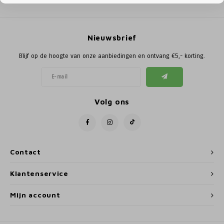
Poortg
Birth A
Nieuwsbrief
Birth 
Blijf op de hoogte van onze aanbiedingen en ontvang €5,- korting.
APS
Volg ons
Contact
Klantenservice
Mijn account