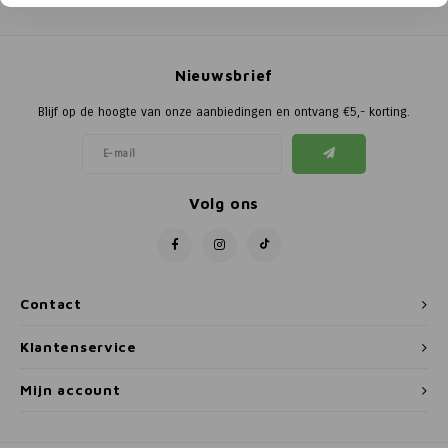
Poortg
Birth A
Nieuwsbrief
Birth 
Blijf op de hoogte van onze aanbiedingen en ontvang €5,- korting.
APS
Volg ons
Contact
Klantenservice
Mijn account