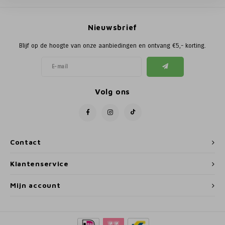
Poortg
Nieuwsbrief
Birth A
Blijf op de hoogte van onze aanbiedingen en ontvang €5,- korting.
Birth 
APS
Volg ons
Contact
Klantenservice
Mijn account