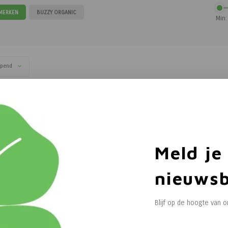
 MERKEN
BUZZY ORGANIC
Min:
opend
Meld je
nieuwsb
Blijf op de hoogte van 
Buzzy Organic