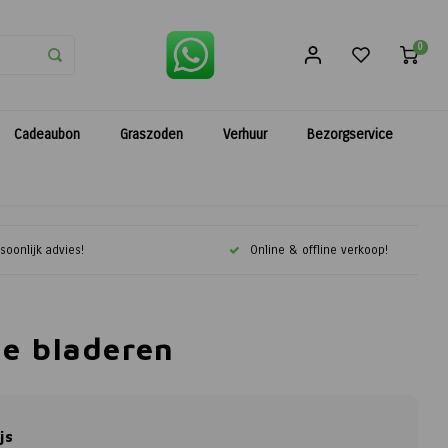
0
Cadeaubon
Graszoden
Verhuur
Bezorgservice
soonlijk advies!
Online & offline verkoop!
ne bladeren
js