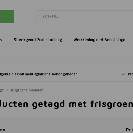
es
Streekgenot Zuid - Limburg
Werkkleding met Bedrijfslogo
itgebreid assortiment agrarische benodigdheden!
Per
ags
frisgroene bladeren
ducten getagd met frisgroe
en
Pri