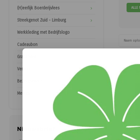
ALLE
(H)eerlijk Boerderijvlees
Streekgenot Zuid - Limburg
Werkkleding met Bedrijfslogo
Naam opl
Cadeaubon
Graszoden
Verhuur
Bezorgservice
Merken
Nieuwsbrief