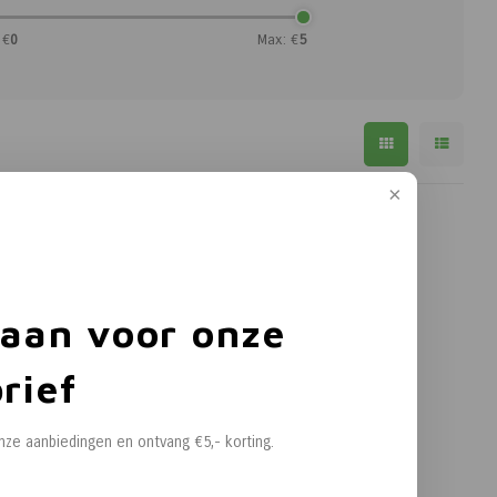
 €
0
Max: €
5
 aan voor onze
rief
onze aanbiedingen en ontvang €5,- korting.