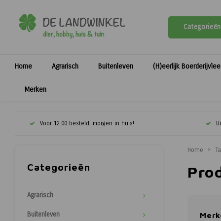
Categorieën
Home
Agrarisch
Buitenleven
(H)eerlijk Boerderijvle
Merken
Voor 12.00 besteld, morgen in huis!
U
Home
T
Categorieën
Pro
Agrarisch
Buitenleven
Merk