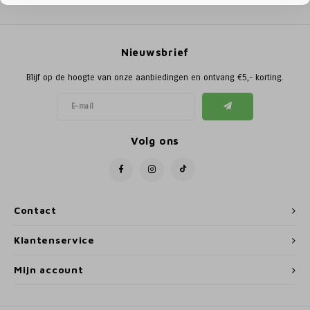
Poortg
Birth A
Nieuwsbrief
Birth 
Blijf op de hoogte van onze aanbiedingen en ontvang €5,- korting.
APS
Volg ons
Contact
Klantenservice
Mijn account