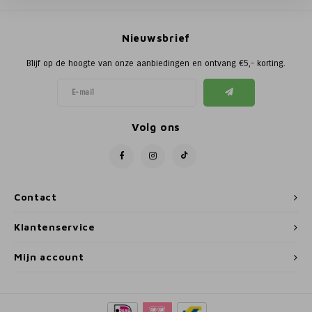
Poortg
Nieuwsbrief
Birth A
Blijf op de hoogte van onze aanbiedingen en ontvang €5,- korting.
Birth 
APS
Volg ons
Contact
Klantenservice
Mijn account