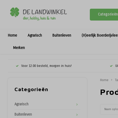
Categorieën
Home
Agrarisch
Buitenleven
(H)eerlijk Boerderijvle
Merken
Voor 12.00 besteld, morgen in huis!
U
Home
T
Categorieën
Pro
Agrarisch
Naam opl
Buitenleven