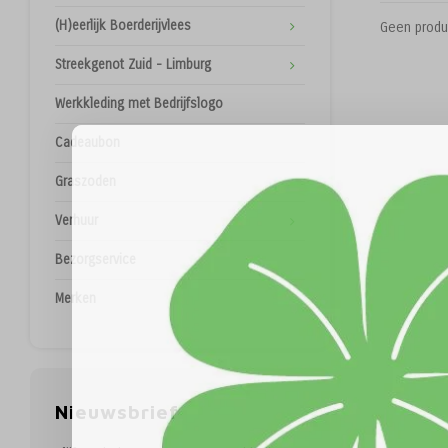
(H)eerlijk Boerderijvlees
Geen produ
Streekgenot Zuid - Limburg
Werkkleding met Bedrijfslogo
Cadeaubon
Graszoden
Verhuur
Bezorgservice
Merken
Nieuwsbrief