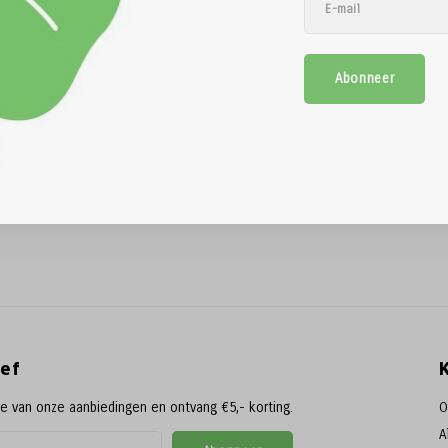
Abonneer
ef
te van onze aanbiedingen en ontvang €5,- korting.
O
A