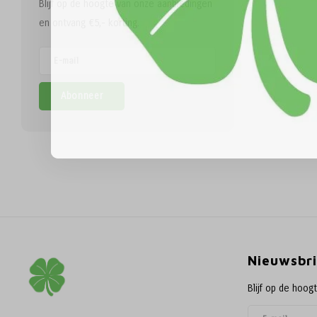
Blijf op de hoogte van onze aanbiedingen
en ontvang €5,- korting.
Abonneer
Nieuwsbri
Blijf op de hoog