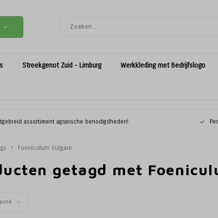
es
Streekgenot Zuid - Limburg
Werkkleding met Bedrijfslogo
itgebreid assortiment agrarische benodigdheden!
Per
ags
Foeniculum Vulgare
ducten getagd met Foenicul
opend