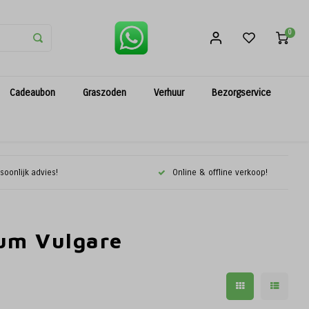
0
Cadeaubon
Graszoden
Verhuur
Bezorgservice
soonlijk advies!
Online & offline verkoop!
um Vulgare