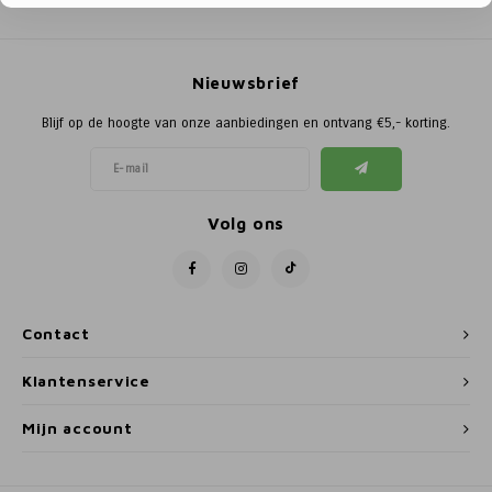
Poortg
Birth A
Nieuwsbrief
Birth 
Blijf op de hoogte van onze aanbiedingen en ontvang €5,- korting.
APS
Volg ons
Contact
Klantenservice
Mijn account