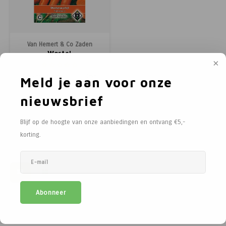
Paarden
Tuinvogels
Perman
Melkwi
Veterin
KI
Tuinh
Bloem
Siervo
Kinder
Vesten
Kastan
Afrast
Honing
Pluimvee
Diervoeders - Hobbydieren
Afraste
Minera
Schee
Veterin
Kruide
Honden
Regenk
Kastan
Tuinga
Jam
Van Hemert & Co Zaden
Wortel
Geit
Hobbydieren benodigdheden
Isolato
Klauwv
Messe
Divers
Dahlia
Stroois
High Vi
Robini
Prikkel
Thee, 
Flakkese 2 is een productieve
Meld je aan voor onze
Hond
Vrijetijdsschoeisel
Verbin
Schee
Kweek
Sokke
Toegan
Gereed
Limbur
late winterwortel die uitstekend
geschikt is voor lange bewaring.
nieuwsbrief
€1,94
Het ras vormt stevige wortels
Onderdelen scheermachines
Werk & Vrijetijdskleding
Geree
Messe
Pootaa
Access
Veldhe
Moster
(
€2,35
Incl. btw)
met sterk loof en kan na de
oogst goed opgeslagen worden,
Blijf op de hoogte van onze aanbiedingen en ontvang €5,-
Vergelijk
waardoor het ideaal is voor
Schoeisel
Tuinmeubelen
Lint, d
Divers
Groen
Hekfr
Sappe
korting.
wintervoorraad. Deze wortel is
zowel smakel
Hygiëne & Reiniging
Houtpellets
Afraste
Moestu
Soepen
Transport
Afrastering
Huisdie
Stroop
Abonneer
Afrasteringsdraad
Haspel
Zoete 