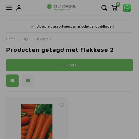
0
Hoofdmenu / streekgenot zuid - limburg
Hoofdmenu / (h)eerlijk boerderijvlees
Hoofdmenu / buitenleven
Hoofdmenu / agrarisch
Hoofdmenu / verhuur
Hoofdme
Hoofdm
Hoofd
Hoof
Hoo
Ho
Uitgebreid assortiment agrarische benodigdheden!
Streekgenot Zuid - Limburg
(H)eerlijk Boerderijvlees
Buitenleven
Agrarisch
Verhuur
Tui
P
'
Home
Tags
Flakkese 2
Producten getagd met Flakkese 2
Afrastering
Tuinbenodigdheden & Gereedschappen
Onze Boerderij
Producten uit de Limburgse Streek
Tuinieren
Promo 
Goodn
Vliegen
Jongv
Lamme
Biggen
Gezon
Kuiken
Gezon
Schee
Econo
Veilig
Handre
Brands
Barbec
Tegen 
Alliums
Unieke
Lekker
Biolog
Vrijeti
Broeke
Picknic
Celfix 
Schape
Boerde
Maandp
Limous
Scharr
Scharr
Konijn
Balsami
Streek
Bloeme
Filters
Bestrijding Ratten & Muizen
Tuinonderhoud
Boerderijvlees Box
'n Lekker, Limburgs Cadeaupakket
Nieuwe
Vallen
Vliege
Gezon
Gezon
Gezon
Hygiën
Gezon
Hygiën
Messe
Veilig
Handre
Kroon 
Bespro
Tegen 
Muscar
Groent
Vogelh
Kippen
Vrijet
Bodyw
Tafels
Nobifix
Schap
Bestell
Gourme
Limous
Scharre
Scharr
Vis
Beschu
Kerstpa
Bodem
Bestrijding Vliegen
Voeding voor Gazon, Bloemen & Planten
Rundvlees van eigen boerderij
Schrik
Hygiën
Hygiën
Hygiën
Verzor
Hygiën
Herken
Veiligh
Vikan
Kruiwa
Bindma
Tegen 
Narcis
Bloem
Vogelb
Konijne
Tuinkl
Jassen
Bloemb
Kastan
Schape
Limous
Scharr
Scharr
Vega
Boeren
Gazon
Rundvee
Graszaad
Scharrel kippen- & kalkoenvlees
Batteri
Reinigi
Reinigi
Reinigi
Klauwv
Reinigi
Wielen
Druksp
Tegen 
Tulpen
Kruide
Paarde
Slipper
Jeans
Kastan
Schape
Scharre
Scharr
Chips,
Groent
Schaap
Bloembollen
Scharrel Varkensvlees
Schrik
Dip - 
Herken
Herken
Schee
Bok- &
Regen
Besche
Bloem
Rundv
Wande
T-Shirt
Hollan
Afraste
DIY 'Do
Potgro
Varken
Tuinzaden
Overig Lokaal Vlees
Aardin
Herken
Klauwv
Klauwv
Messe
FELCO 
Groent
Alpaca
Winter
Sweate
Kastan
Afrast
Eieren