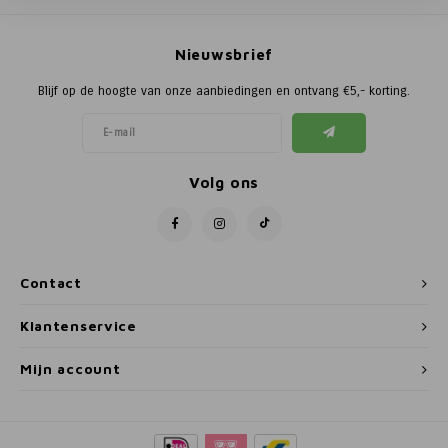
Poortg
Nieuwsbrief
Birth A
Blijf op de hoogte van onze aanbiedingen en ontvang €5,- korting.
Birth 
APS
Volg ons
Contact
Klantenservice
Mijn account