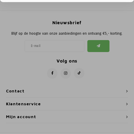
Poortg
Birth A
Nieuwsbrief
Birth 
Blijf op de hoogte van onze aanbiedingen en ontvang €5,- korting.
APS
Volg ons
Contact
Klantenservice
Mijn account