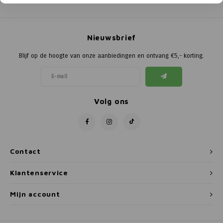
Poortg
Birth A
Nieuwsbrief
Birth 
Blijf op de hoogte van onze aanbiedingen en ontvang €5,- korting.
APS
Volg ons
Contact
Klantenservice
Mijn account