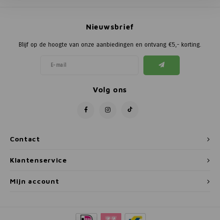
Poortg
Nieuwsbrief
Birth A
Blijf op de hoogte van onze aanbiedingen en ontvang €5,- korting.
Birth 
APS
Volg ons
Contact
Klantenservice
Mijn account