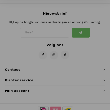
Poortg
Nieuwsbrief
Birth A
Blijf op de hoogte van onze aanbiedingen en ontvang €5,- korting.
Birth 
APS
Volg ons
Contact
Klantenservice
Mijn account