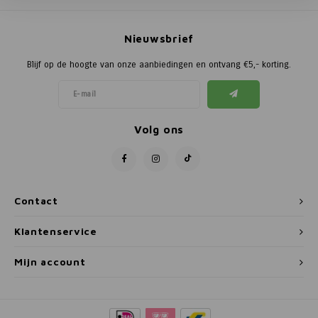
Poortg
Nieuwsbrief
Birth A
Blijf op de hoogte van onze aanbiedingen en ontvang €5,- korting.
Birth 
APS
Volg ons
Contact
Klantenservice
Mijn account