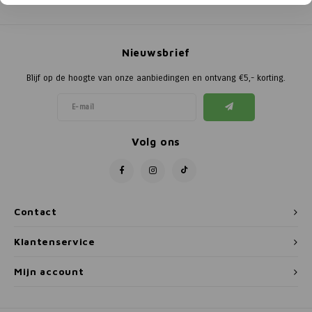
Poortg
Birth A
Nieuwsbrief
Birth 
Blijf op de hoogte van onze aanbiedingen en ontvang €5,- korting.
APS
Volg ons
Contact
Klantenservice
Mijn account