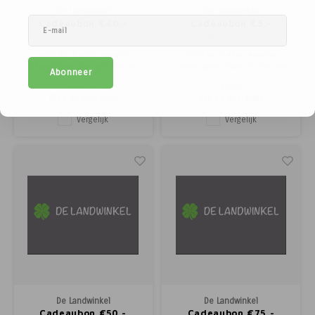
De Landwinkel
De Landwinkel
Cadeaubon €40,-
Cadeaubon €5,-
Soms wil je geen 'gewoon'
Soms wil je geen 'gewoon'
cadeau geven, maar iets met een
cadeau geven, maar iets met een
Abonneer
verhaal. Met de cadeaubon van De
verhaal. Met de cadeaubon van De
€40,00
€5,00
Landwinkel geef je een stukje
Landwinkel geef je een stukje
(
€40,00
Incl. btw)
(
€5,00
Incl. btw)
buitenleven cadeau!
buitenleven cadeau!
Vergelijk
Vergelijk
De Landwinkel
De Landwinkel
Cadeaubon €50,-
Cadeaubon €75,-