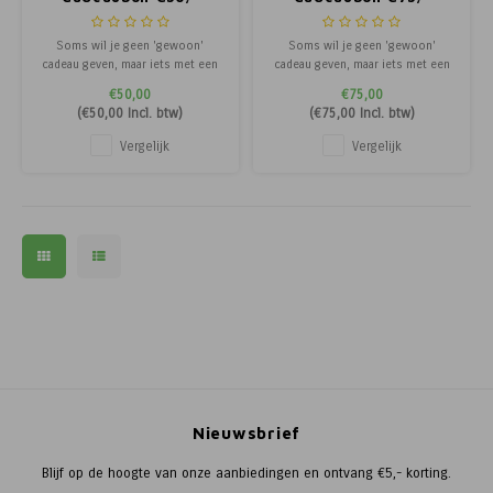
Soms wil je geen 'gewoon'
Soms wil je geen 'gewoon'
cadeau geven, maar iets met een
cadeau geven, maar iets met een
verhaal. Met de cadeaubon van De
verhaal. Met de cadeaubon van De
€50,00
€75,00
Landwinkel geef je een stukje
Landwinkel geef je een stukje
(
€50,00
Incl. btw)
(
€75,00
Incl. btw)
buitenleven cadeau!
buitenleven cadeau!
Vergelijk
Vergelijk
Nieuwsbrief
Blijf op de hoogte van onze aanbiedingen en ontvang €5,- korting.