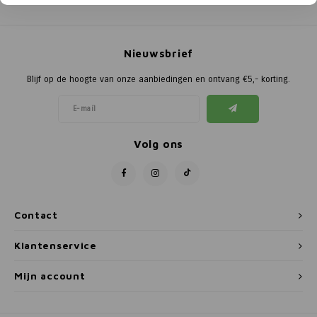
Poortg
Birth A
Nieuwsbrief
Birth 
Blijf op de hoogte van onze aanbiedingen en ontvang €5,- korting.
APS
Volg ons
Contact
Klantenservice
Mijn account