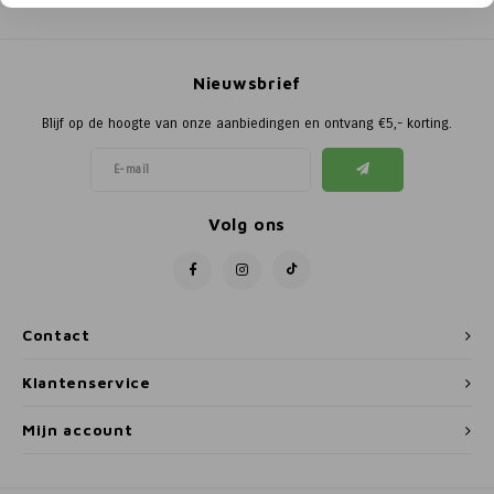
Poortg
Birth A
Nieuwsbrief
Birth 
Blijf op de hoogte van onze aanbiedingen en ontvang €5,- korting.
APS
Volg ons
Contact
Klantenservice
Mijn account