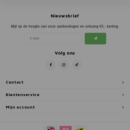
Poortg
Nieuwsbrief
Birth A
Blijf op de hoogte van onze aanbiedingen en ontvang €5,- korting.
Birth 
APS
Volg ons
Contact
Klantenservice
Mijn account