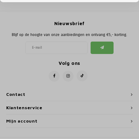
Poortg
Birth A
Nieuwsbrief
Birth 
Blijf op de hoogte van onze aanbiedingen en ontvang €5,- korting.
APS
Volg ons
Contact
Klantenservice
Mijn account