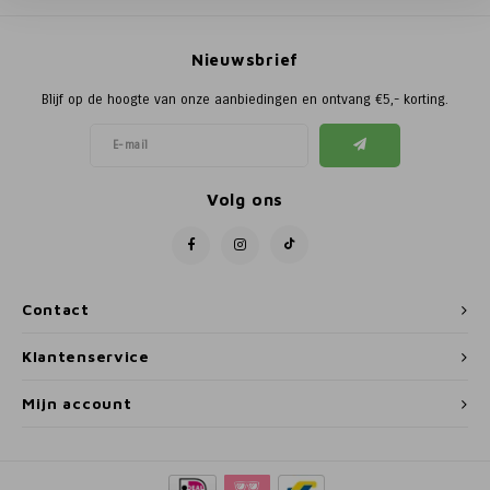
Poortg
Nieuwsbrief
Birth A
Blijf op de hoogte van onze aanbiedingen en ontvang €5,- korting.
Birth 
APS
Volg ons
Contact
Klantenservice
Mijn account