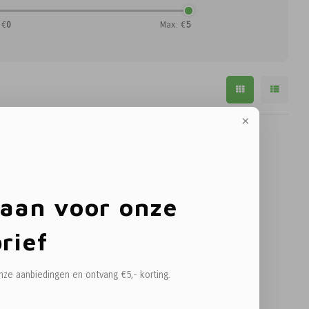
 €
0
Max: €
5
 aan voor onze
rief
onze aanbiedingen en ontvang €5,- korting.