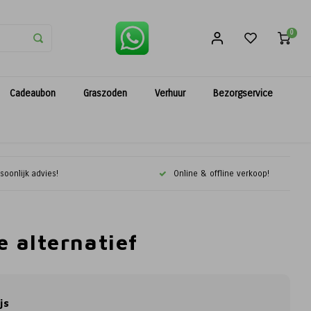
0
Cadeaubon
Graszoden
Verhuur
Bezorgservice
soonlijk advies!
Online & offline verkoop!
 alternatief
js