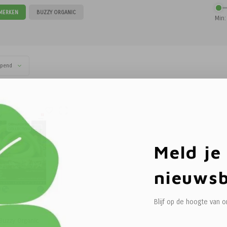
 MERKEN
BUZZY ORGANIC
Min:
opend
Meld je
nieuwsb
Blijf op de hoogte van 
Buzzy Organic