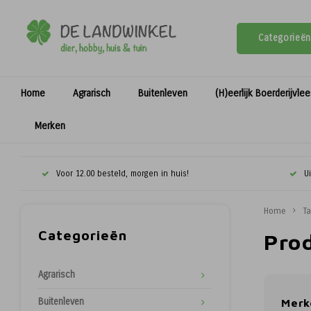
Categorieën
Home
Agrarisch
Buitenleven
(H)eerlijk Boerderijvle
Merken
Voor 12.00 besteld, morgen in huis!
U
Home
T
Categorieën
Pro
Agrarisch
Buitenleven
Merk