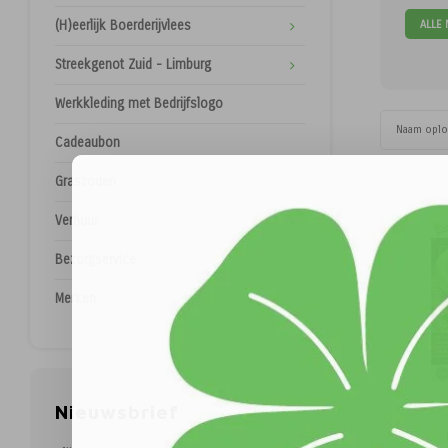
ALLE
(H)eerlijk Boerderijvlees
Streekgenot Zuid - Limburg
Werkkleding met Bedrijfslogo
Naam opl
Cadeaubon
Graszoden
Verhuur
Bezorgservice
Merken
Nieuwsbrief