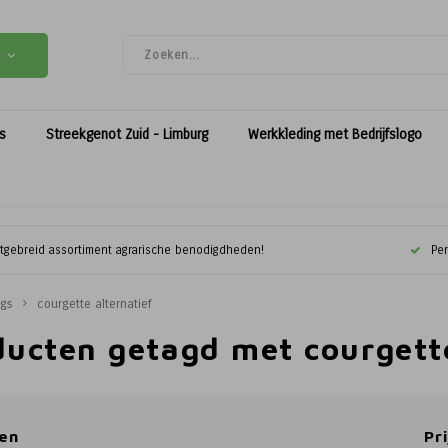
es
Streekgenot Zuid - Limburg
Werkkleding met Bedrijfslogo
itgebreid assortiment agrarische benodigdheden!
Per
ags
courgette alternatief
ducten getagd met courgette
en
Pri