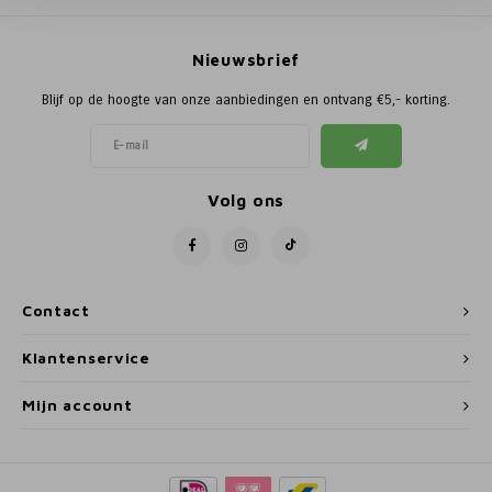
Poortg
Nieuwsbrief
Birth A
Blijf op de hoogte van onze aanbiedingen en ontvang €5,- korting.
Birth 
APS
Volg ons
Contact
Klantenservice
Mijn account