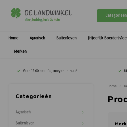
Categorieën
Home
Agrarisch
Buitenleven
(H)eerlijk Boerderijvle
Merken
Voor 12.00 besteld, morgen in huis!
U
Home
T
Categorieën
Pro
Agrarisch
Buitenleven
Merk