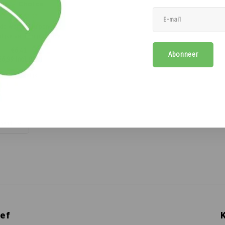
ulp - Choice
de weinige tulpen met
lijke geur. Tulp Choice
j al jaren als snijbloem
€6,41
Abonneer
 kas omdat ze zulke
€6,99
Incl. btw)
evige en rechte stelen
en uniforme bloemen.
Vergelijk
voor je pluktuin dus,
 je tuin geniet je van
zelfde eigenscha
opend
ef