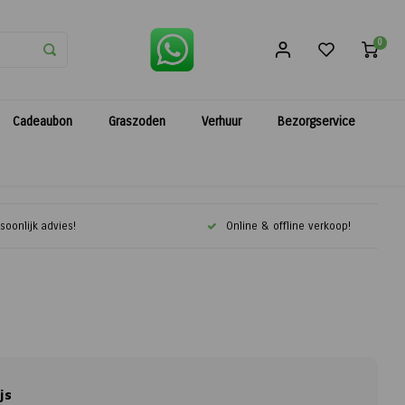
0
Cadeaubon
Graszoden
Verhuur
Bezorgservice
soonlijk advies!
Online & offline verkoop!
js