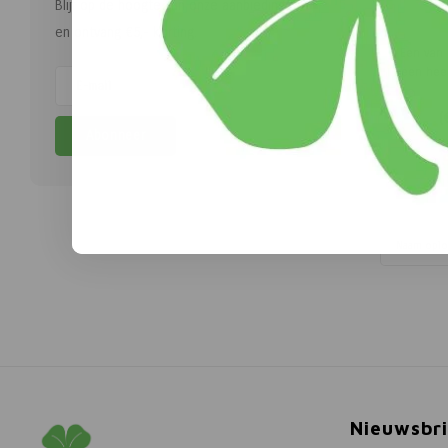
Blijf op de hoogte van onze aanbiedingen
T
en ontvang €5,- korting.
Een van 
een heer
telen wi
in de
(
mooie st
Abonneer
geeft 
Ideaal 
maar in
de
Naam opl
Nieuwsbri