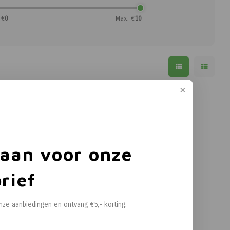
 €
0
Max: €
10
 aan voor onze
rief
onze aanbiedingen en ontvang €5,- korting.