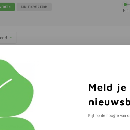
 MERKEN
FAM. FLOWER FARM
Min:
opend
Meld je
nieuwsb
Blijf op de hoogte van 
m. Flower Farm