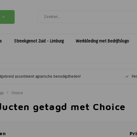
es
Streekgenot Zuid - Limburg
Werkkleding met Bedrijfslogo
itgebreid assortiment agrarische benodigdheden!
Per
ags
Choice
ducten getagd met Choice
en
Pri