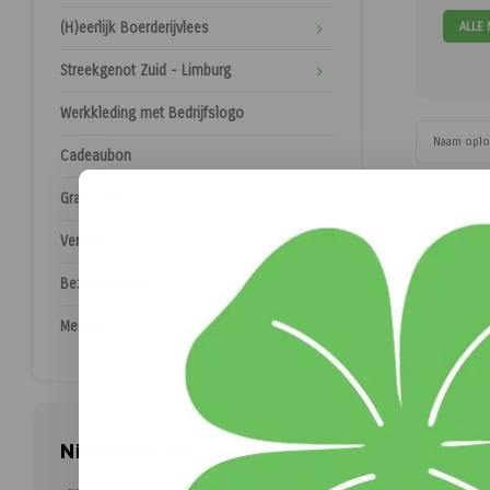
ALLE
(H)eerlijk Boerderijvlees
Streekgenot Zuid - Limburg
Werkkleding met Bedrijfslogo
Naam opl
Cadeaubon
Graszoden
Verhuur
Bezorgservice
Merken
Nieuwsbrief
Fa